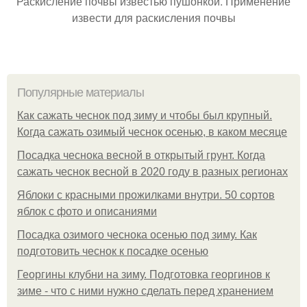
Раскисление почвы известью пушонкой. Применение
извести для раскисления почвы
Популярные материалы
Как сажать чеснок под зиму и чтобы был крупный.
Когда сажать озимый чеснок осенью, в каком месяце
Посадка чеснока весной в открытый грунт. Когда
сажать чеснок весной в 2020 году в разных регионах
Яблоки с красными прожилками внутри. 50 сортов
яблок с фото и описаниями
Посадка озимого чеснока осенью под зиму. Как
подготовить чеснок к посадке осенью
Георгины клубни на зиму. Подготовка георгинов к
зиме - что с ними нужно сделать перед хранением