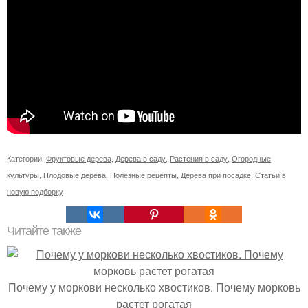
Категории:
Фруктовые дерева
,
Дерева в саду
,
Растения в саду
,
Огородные
культуры
,
Плодовые дерева
,
Полезные рецепты
,
Дерева при посадке
,
Статьи в
новую подборку
Читайте также
Почему у моркови несколько хвостиков. Почему морковь
растет рогатая