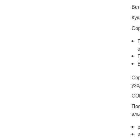
Вст
Кук
Сор
Сор
ухо
СО
Пос
аль