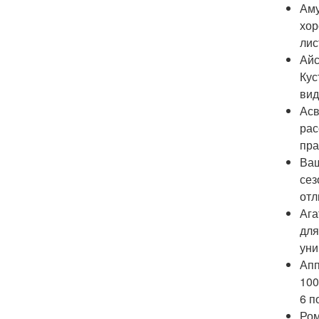
Аму
хор
лис
Айс
Кус
вид
Асв
рас
пра
Ваш
сез
отл
Ага
для
уни
Апп
100
6 п
Ром