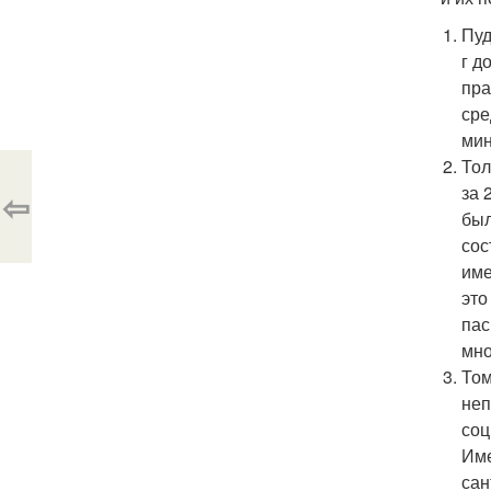
Пуд
г д
пра
сре
мин
Тол
за 
⇦
был
сос
име
это
пас
мно
Том
неп
соц
Име
сан