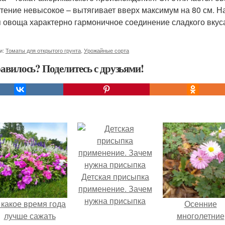
тение невысокое – вытягивает вверх максимум на 80 см. Н
 овоща характерно гармоничное соединение сладкого вкуса
и:
Томаты для открытого грунта
,
Урожайные сорта
авилось? Поделитесь с друзьями!
Детская присыпка
применение. Зачем
нужна присыпка
 какое время года
Осенние
лучше сажать
многолетние