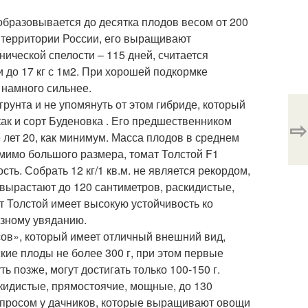
образовывается до десятка плодов весом от 200
на территории России, его выращивают
нической спелости – 115 дней, считается
и до 17 кг с 1м2. При хорошей подкормке
намного сильнее.
грунта и не упомянуть от этом гибриде, который
как и сорт Буденовка . Его предшественником
⇨
 лет 20, как минимум. Масса плодов в среднем
омимо большого размера, томат Толстой F1
ть. Собрать 12 кг/1 кв.м. не является рекордом,
 вырастают до 120 сантиметров, раскидистые,
т Толстой имеет высокую устойчивость ко
озному увяданию.
сов», который имеет отличный внешний вид,
ские плоды не более 300 г, при этом первые
ь позже, могут достигать только 100-150 г.
кидистые, прямостоячие, мощные, до 130
просом у дачников, которые выращивают овощи