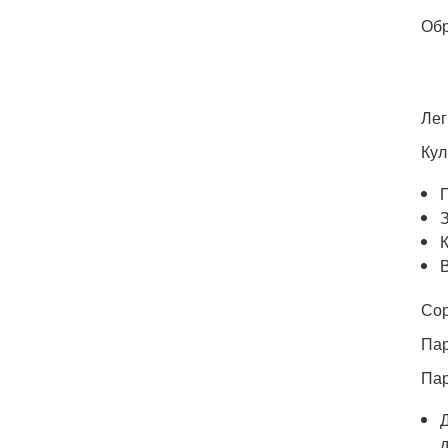
Обр
Лег
Кул
В
Сор
Па
Пар