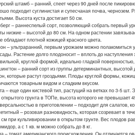
рский штамб – ранний, спеет через 90 дней после пикировк
ошо подходит суглинистая и супесчаная почва, чернозем. 
тьями. Высота куста достигает 50 см.
берг – раннеспелый сорт, позволяющий собрать первый ур
ты низкие – высотой до 80 см. На одном растении завязыва
е обладают плотной кожицей красного цвета.
он – ультраранний, первым урожаем можно полакомиться 
сады. Растение долго плодоносит – вплоть до наступлени
вильной, круглой формой, идеально гладкой поверхностью,
ингтон – ранний сорт из группы детерминантных, высотой д
он, которые растут гроздьями. Плоды круглой формы, кожиц
ичаются товарным видом и сладким вкусом.
та – еще один кистевой тип, растущий на ветках по 3-5 шт.
 открытого грунта в ТОПе, высота которого не превышает 4
версальностью в приготовлении – подходит для салатов, к
етитный – розовая разновидность, которая созревает в теч
 см при культивировании в открытом грунте. Вес плодов рав
омидор, а с 1 кв. м можно собрать до 8 кг.
а – томат американского происхождения. Он отличается о