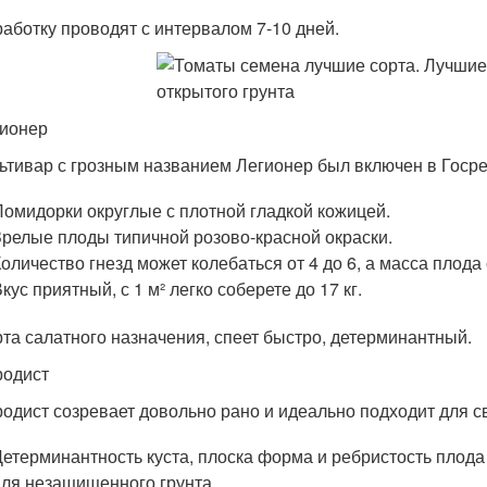
аботку проводят с интервалом 7-10 дней.
ионер
ьтивар с грозным названием Легионер был включен в Госрее
Помидорки округлые с плотной гладкой кожицей.
Зрелые плоды типичной розово-красной окраски.
Количество гнезд может колебаться от 4 до 6, а масса плода 
кус приятный, с 1 м² легко соберете до 17 кг.
та салатного назначения, спеет быстро, детерминантный.
родист
одист созревает довольно рано и идеально подходит для 
Детерминантность куста, плоска форма и ребристость плод
для незащищенного грунта.