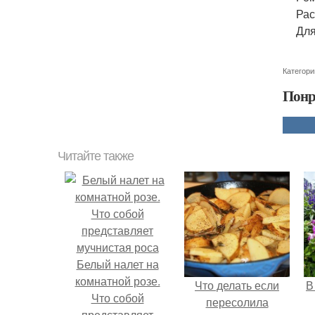
Рас
Для
Категори
Понр
Читайте также
Белый налет на
комнатной розе.
Что делать если
В
Что собой
пересолила
представляет