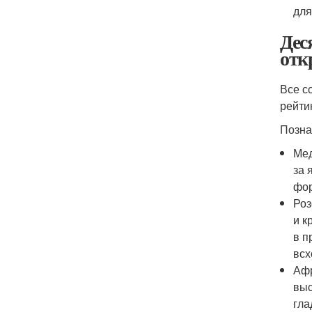
для
Дес
отк
Все с
рейти
Позна
Мед
за 
фор
Роз
и к
в п
всх
Афр
выс
гла