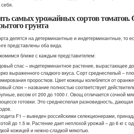
 себя.
ять самых урожайных сортов томатов. 
рытого грунта
орта делятся на детерминантные и индетерминантные, то ест
нге представлены оба вида.
комимся ближе с каждым представителем:
овый спас – индетерминантное растение, вырастающее до 1
ярко выраженного сладкого вкуса. Сорт среднеспелый – пл
мирования проростков. Цвет кожицы колеблется от оранжев
овый слон – название полностью соответствует действител
рупные, весом от 200 до 1000 г. Овощ отличается сочной мя
роцессе готовки. Это среднеспелая разновидность, дающая
одов.
одита F1 – выведен российскими селекционерами, принад
отой до 1.5 м. Растение дает неплохой урожай – до 6 кг с о
дкой кожицей и нежно-сладкой мякотью.