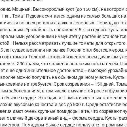
овик. Мощный. Высокорослый куст (до 150 см), на котором 
о 1 кг . Томат Пудовик считается одним из самых больших 
ктически во всех регионах, даже в северных. Период до тех
днеранним. Урожайность составляет 5 кг из одного куста ил
еральными удобрениями иммунитет у растения становится 
стой . Нельзя рассматривать лучшие томаты для открытого 
25 лет существования на рынке России стал бестселлером, 
 сорт томата Толстой, который известен всем дачникам уже
тавляет 230 грамм, что является неплохим показателем. П
ет еще одно значительное достоинство – высокую урожайнос
 вполне можно получить на обычном дачном участке. Кусты
ынкование не требуется. Срок созревания – 150 дней. Тома
гим заболеваниям, в том числе к мучнистой росе и фузари
ат Бычье сердце. Это один из самых известных «тяжелове
лохие вкусовые качества и вес до 900 г. Среднестатистиче
ветия дают очень крупные помидоры, а те, что созревают чут
ет отличный декоративный вид – форма сердца. Кусты рас
тиметров. Помидоры Бычье сердце пользуются огромным с