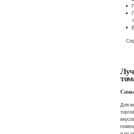
1
Сор
Луч
том
Самые
Для м
торго
вкусо
помеш
и их 