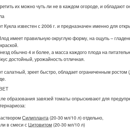
ретить их можно чуть ли не в каждом огороде, и обладают 
ла
т Кукла известен с 2006 г. и предназначен именно для откры
Плод имеет правильную округлую форму, на ощупь – гладень
окраской.
Гнезд обычно 4 и более, а масса каждого плода на питательн
Вкус достойный, урожайность отличная.
т салатный, зреет быстро, обладает ограниченным ростом 
де.
ВЕТ
ле образования завязей томаты опрыскивают для предупр
тернариоза:
раствором
Силипланта
(20-30 мл/10 л) отдельно,
или в смеси с
Цитовитом
(20-30 мл/10 л)