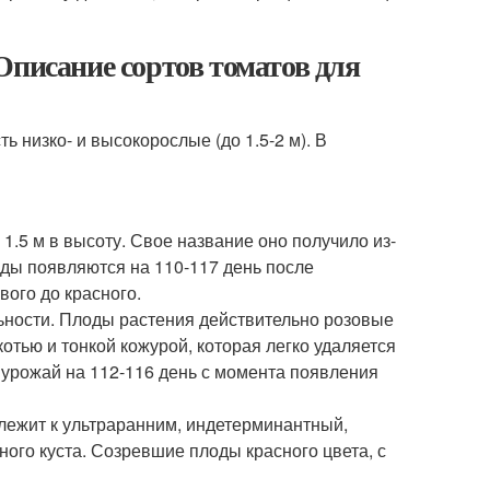
Описание сортов томатов для
ь низко- и высокорослые (до 1.5-2 м). В
.5 м в высоту. Свое название оно получило из-
оды появляются на 110-117 день после
ого до красного.
ьности. Плоды растения действительно розовые
котью и тонкой кожурой, которая легко удаляется
 урожай на 112-116 день с момента появления
лежит к ультраранним, индетерминантный,
дного куста. Созревшие плоды красного цвета, с