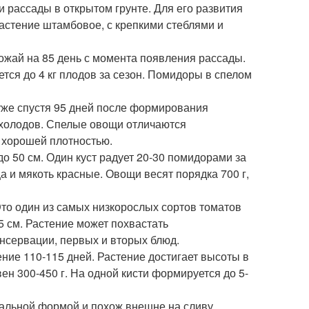
и рассады в открытом грунте. Для его развития
Растение штамбовое, с крепкими стеблями и
ожай на 85 день с момента появления рассады.
ется до 4 кг плодов за сезон. Помидоры в спелом
уже спустя 95 дней после формирования
я холодов. Спелые овощи отличаются
 хорошей плотностью.
о 50 см. Один куст радует 20-30 помидорами за
а и мякоть красные. Овощи весят порядка 700 г,
 Это один из самых низкорослых сортов томатов
5 см. Растение может похвастать
онсервации, первых и вторых блюд.
ение 110-115 дней. Растение достигает высоты в
ен 300-450 г. На одной кисти формируется до 5-
вальной формой и похож внешне на сливу.