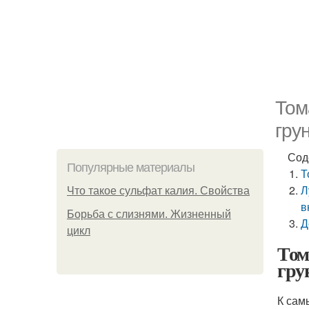
Том
гру
Сод
Популярные материалы
Т
Л
Что такое сульфат калия. Свойства
в
Борьба с слизнями. Жизненный
Д
цикл
Том
гру
К сам