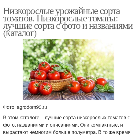
Низкорослые урожайные сорта
томатов. Низкорослые томаты:
Элитные сорта
Вкусные сорта
лучшие сорта с фото и названиями
(каталог)
Урожайные томаты
Подходящие сорта
Средние сорта
Фото: agrodom93.ru
В этом каталоге – лучшие сорта низкорослых томатов с
фото, названиями и описаниями. Они компактные, и
вырастают немногим больше полуметра. В то же время