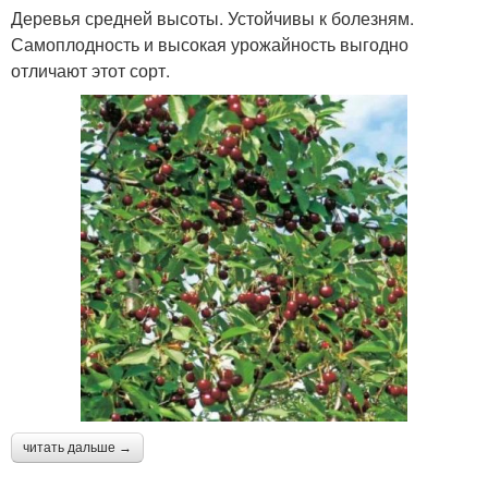
Деревья средней высоты. Устойчивы к болезням.
Самоплодность и высокая урожайность выгодно
отличают этот сорт.
Сорта для регионов
Сорта для сибири
Ремонтантные сорта
Ультраранние сорта
Декоративные сорта
Крупноплодные сорта
Разные сорта
Голландские сорта
читать дальше →