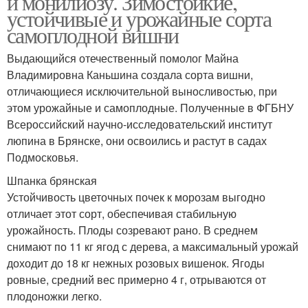
и монилиозу. Зимостойкие,
устойчивые и урожайные сорта
самоплодной вишни
Высокоурожайные
Выдающийся отечественный помолог Майна
Низкорослые сорта
сорта
Владимировна Каньшина создала сорта вишни,
отличающиеся исключительной выносливостью, при
этом урожайные и самоплодные. Полученные в ФГБНУ
Всероссийский научно-исследовательский институт
Штамбовые сорта
Поздние сорта
люпина в Брянске, они освоились и растут в садах
Подмосковья.
Шпанка брянская
Устойчивость цветочных почек к морозам выгодно
Зимние сорта
Ранние сорта
отличает этот сорт, обеспечивая стабильную
урожайность. Плоды созревают рано. В среднем
снимают по 11 кг ягод с дерева, а максимальный урожай
доходит до 18 кг нежных розовых вишенок. Ягоды
ровные, средний вес примерно 4 г, отрываются от
Осенние сорта
Традиционные сорта
плодоножки легко.