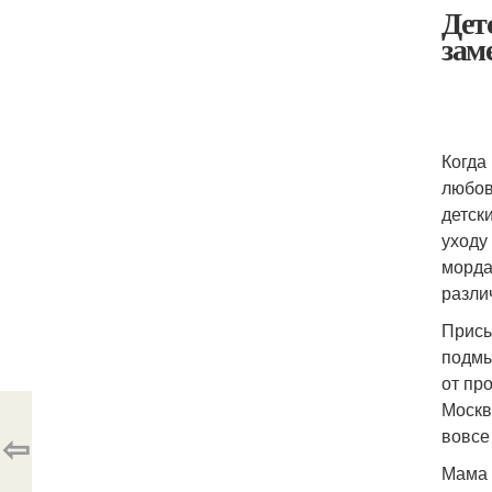
Дет
зам
Когда
любов
детск
уходу
морда
разли
Присы
подмы
от пр
Москв
вовсе
⇦
Мама 