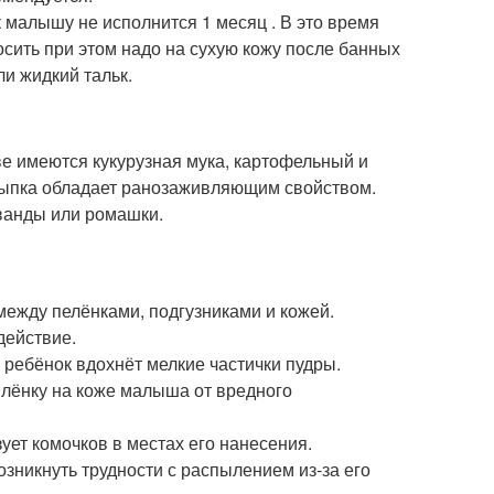
к малышу не исполнится 1 месяц . В это время
ить при этом надо на сухую кожу после банных
и жидкий тальк.
ве имеются кукурузная мука, картофельный и
исыпка обладает ранозаживляющим свойством.
аванды или ромашки.
между пелёнками, подгузниками и кожей.
действие.
о ребёнок вдохнёт мелкие частички пудры.
плёнку на коже малыша от вредного
ует комочков в местах его нанесения.
озникнуть трудности с распылением из-за его