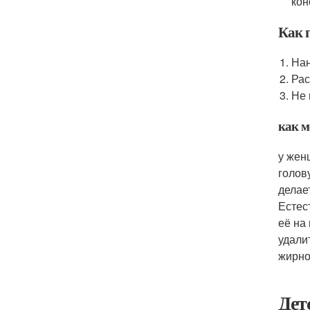
кон
Как 
Нан
Рас
Не 
как м
у жен
голов
делае
Естес
её на
удали
жирно
Дет