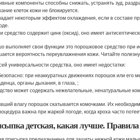
ивные компоненты способны снижать, устранять зуд, раздр
ание клеток кожи не блокируется.
адает некоторым эффектом охлаждения, если в составе при
оде.
и средство содержит цинк (оксид), оно имеет антисептическ
о выполняет свои функции это порошковое средство при ис
ается вероятность переувлажнения кожи. Читайте полезну
сей универсальности средства, оно имеет недостатки:
езопасно: при неаккуратных движениях порошок или его ме
денца, органы дыхания, в глаза, ;
дство может содержать нежелательные, ненатуральные ко
вший влагу порошок скатывается комочками. Их необходимо
роцедура важна при жаркой погоде, когда кроха часто потее
сыпка детская, какая лучше. Правила
ая присыпка предназначена для защиты нежной кожи малыш