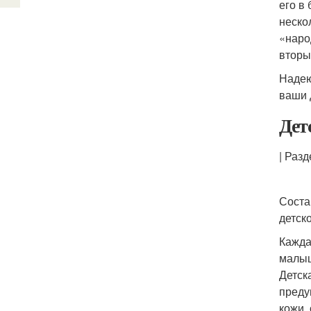
его в
неско
«наро
вторы
Надею
ваши 
Дет
| Разд
Соста
детск
Кажда
малыш
Детск
преду
кожи,