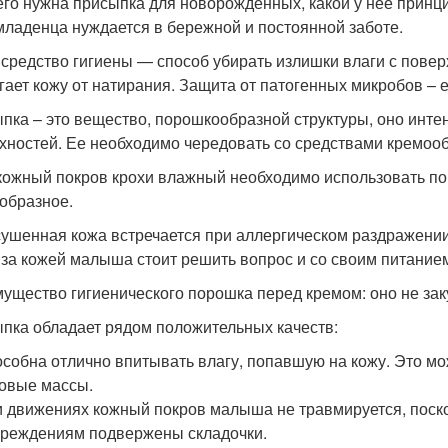
его нужна присыпка для новорожденных, какой у нее принц
младенца нуждается в бережной и постоянной заботе.
 средство гигиены — способ убирать излишки влаги с повер
гает кожу от натирания. Защита от патогенных микробов – 
пка – это вещество, порошкообразной структуры, оно инте
хностей. Ее необходимо чередовать со средствами кремооб
кожный покров крохи влажный необходимо использовать по
образное.
ушенная кожа встречается при аллергическом раздражении
 за кожей малыша стоит решить вопрос и со своим питание
ущество гигиенического порошка перед кремом: оно не зак
пка обладает рядом положительных качеств:
собна отлично впитывать влагу, попавшую на кожу. Это мож
овые массы.
 движениях кожный покров малыша не травмируется, поско
реждениям подвержены складочки.