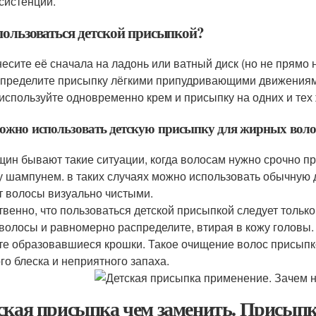
систенции.
пользоваться детской присыпкой?
есите её сначала на ладонь или ватный диск (но не прямо 
пределите присыпку лёгкими припудривающими движениями
используйте одновременно крем и присыпку на одних и тех 
ожно использовать детскую присыпку для жирных воло
щин бывают такие ситуации, когда волосам нужно срочно п
у шампунем. в таких случаях можно использовать обычную 
т волосы визуально чистыми.
твенно, что пользоваться детской присыпкой следует только
 волосы и равномерно распределите, втирая в кожу головы.
те образовавшиеся крошки. Такое очищение волос присыпко
го блеска и неприятного запаха.
ская присыпка чем заменить. Присыпка