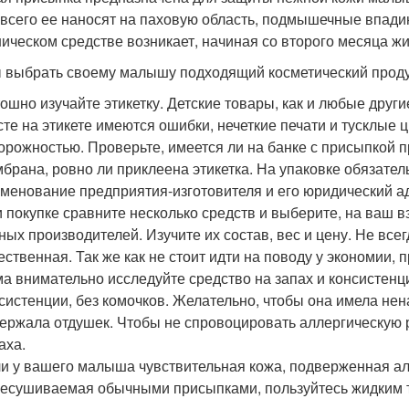
всего ее наносят на паховую область, подмышечные впади
ническом средстве возникает, начиная со второго месяца жи
 выбрать своему малышу подходящий косметический проду
ошно изучайте этикетку. Детские товары, как и любые други
сте на этикете имеются ошибки, нечеткие печати и тусклые ц
орожностью. Проверьте, имеется ли на банке с присыпкой 
брана, ровно ли приклеена этикетка. На упаковке обязател
менование предприятия-изготовителя и его юридический а
 покупке сравните несколько средств и выберите, на ваш в
ных производителей. Изучите их состав, вес и цену. Не все
ественная. Так же как не стоит идти на поводу у экономии,
а внимательно исследуйте средство на запах и консистенц
систенции, без комочков. Желательно, чтобы она имела не
ержала отдушек. Чтобы не спровоцировать аллергическую 
аха.
и у вашего малыша чувствительная кожа, подверженная а
есушиваемая обычными присыпками, пользуйтесь жидким 