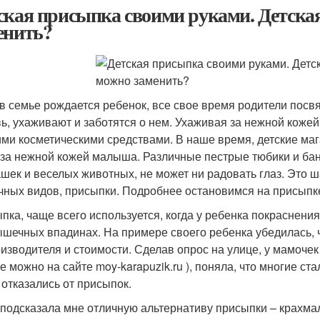
ская присыпка своими руками. Детская
енить?
 в семье рождается ребенок, все свое время родители посв
ь, ухаживают и заботятся о нем. Ухаживая за нежной кож
ими косметическими средствами. В наше время, детские ма
 за нежной кожей малыша. Различные пестрые тюбики и ба
шек и веселых животных, не может ни радовать глаз. Это ш
чных видов, присыпки. Подробнее остановимся на присыпк
пка, чаще всего используется, когда у ребенка покраснени
шечных впадинах. На примере своего ребенка убедилась, ч
оизводителя и стоимости. Сделав опрос на улице, у мамочек 
е можно на сайте moy-karapuzik.ru ), поняла, что многие ст
 отказались от присыпок.
подсказала мне отличную альтернативу присыпки – крахм