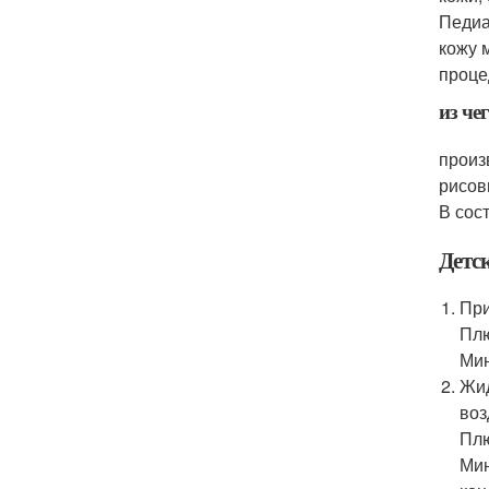
Педиа
кожу 
проце
из че
произ
рисов
В сос
Детс
При
Плю
Мин
Жид
воз
Плю
Мин