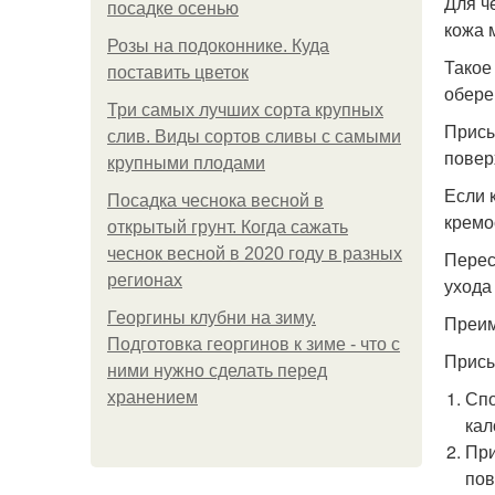
Для ч
посадке осенью
кожа 
Розы на подоконнике. Куда
Такое
поставить цветок
обере
Три самых лучших сорта крупных
Присы
слив. Виды сортов сливы с самыми
повер
крупными плодами
Если 
Посадка чеснока весной в
кремо
открытый грунт. Когда сажать
чеснок весной в 2020 году в разных
Перес
регионах
ухода
Георгины клубни на зиму.
Преим
Подготовка георгинов к зиме - что с
Присы
ними нужно сделать перед
Спо
хранением
кал
При
пов