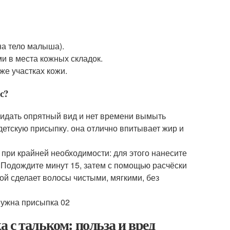
на тело малыша).
 в места кожных складок.
же участках кожи.
с?
ридать опрятный вид и нет времени вымыть
детскую присыпку. она отлично впитывает жир и
 при крайней необходимости: для этого нанесите
 Подождите минут 15, затем с помощью расчёски
й сделает волосы чистыми, мягкими, без
 с тальком: польза и вред