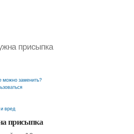
ужна присыпка
ее можно заменить?
льзоваться
 и вред
жна присыпка