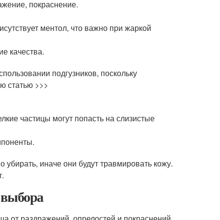
ажение, покраснение.
сутствует ментол, что важно при жаркой
ие качества.
пользовании подгузников, поскольку
ю статью >>>
лкие частицы могут попасть на слизистые
мпоненты.
 убирать, иначе они будут травмировать кожу.
т.
 выбора
а от раздражений, опрелостей и покраснений.