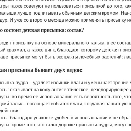
тры также советуют не пользоваться присыпкой до того, ка
малыша лучше подпитывать обычным детским кремом. Нанос
дур. И уже со второго месяца можно применять присыпку ил
го состоит детская присыпка: состав?
водят присыпку на основе минерального талька, в её соста
ый крахмал, а также цинк, благодаря которому детская пр
таве присыпки могут быть экстракты лечебных растений: л
кая присыпка бывает двух видов:
сыпка-пудра – удаляет излишки влаги и уменьшает трение 
сы: оказывает на кожу антисептическое, дезодорирующее 
усы: во время её использования есть вероятность того, чт
кий тальк – поглощает избыток влаги, создавая защитную 
действия.
сы: благодаря упаковке удобен в использовании и не образ
усы: кроме того, что тальк дороже присыпки-пудры, могут в