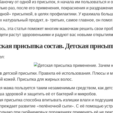
 баночку от одной из присыпок, я начала им пользоваться и 
лько раз, после его применения, покраснения и раздражения
дной» присыпкой, в целях профилактики. У крахмала больш
х натуральный продукт, в- третьих, самое главное, он помог
сь, эта статья поможет многим мамочкам решить свои проб
дети растут здоровенькими и радуют вас новыми открытия
ская присыпка состав. Детская присыпк
ел:
в детской присыпки. Правила её использования. Плюсы и ми
ой кожей. Присыпка для жирных волос.
я мама пользуется таким незаменимым средством, как детс
а здоровой и защитить её от бактерий и микробов.
ая присыпка способна впитывать излишки влаги и подсушив
преждает развитие «пелёночной сыпи». С её помощью устр
 однако при гнойничковых поражениях применять её не рек