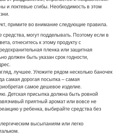
ны и локтевые сгибы. Необходимость в этом
зни.
кт, примите во внимание следующие правила.
е средства, могут подделывать. Поэтому если в
вета, отнеситесь к этому продукту с
предохранительная пленка или защитная
ьно должен быть указан срок годности,
дрес.
згляд, лучшее. Уложите рядом несколько баночек
гда самая дорогая посыпка – самая
 приобретая самое дешевое изделие.
ию. Детская присыпка должна быть ровной
навязчивый приятный аромат или вовсе не
реакцию у ребенка, выбирайте средства без
ллергическим высыпаниям или легко
тальком.