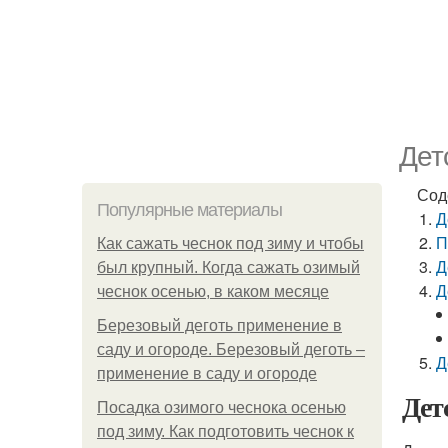
Дет
Сод
Популярные материалы
Д
П
Как сажать чеснок под зиму и чтобы
Д
был крупный. Когда сажать озимый
Д
чеснок осенью, в каком месяце
Березовый деготь применение в
саду и огороде. Березовый деготь –
Д
применение в саду и огороде
Дет
Посадка озимого чеснока осенью
под зиму. Как подготовить чеснок к