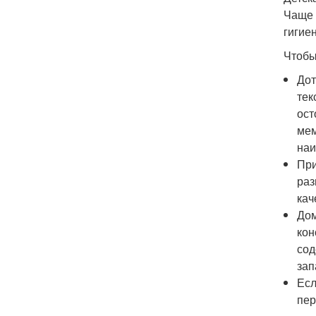
Чаще 
гигие
Чтобы
Дот
тек
ост
мем
наи
При
раз
кач
Дом
кон
сод
зап
Есл
пер