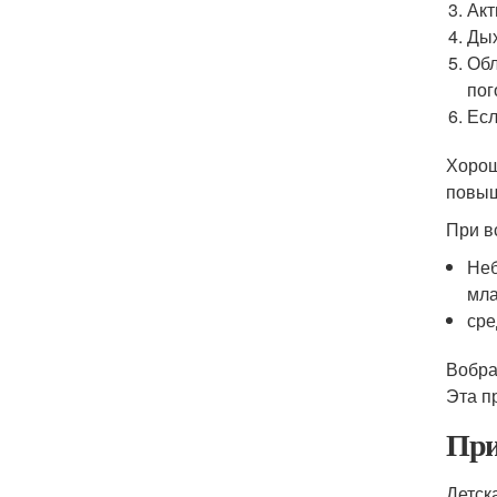
Акт
Дых
Обл
пог
Есл
Хорош
повыш
При в
Неб
мла
сре
Вобра
Эта п
При
Детск