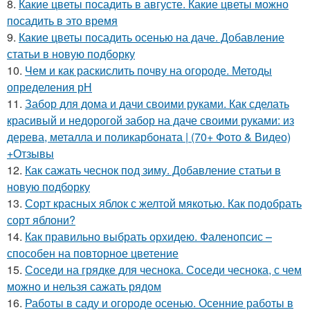
8.
Какие цветы посадить в августе. Какие цветы можно
посадить в это время
9.
Какие цветы посадить осенью на даче. Добавление
статьи в новую подборку
10.
Чем и как раскислить почву на огороде. Методы
определения рН
11.
Забор для дома и дачи своими руками. Как сделать
красивый и недорогой забор на даче своими руками: из
дерева, металла и поликарбоната | (70+ Фото & Видео)
+Отзывы
12.
Как сажать чеснок под зиму. Добавление статьи в
новую подборку
13.
Сорт красных яблок с желтой мякотью. Как подобрать
сорт яблони?
14.
Как правильно выбрать орхидею. Фаленопсис –
способен на повторное цветение
15.
Соседи на грядке для чеснока. Соседи чеснока, с чем
можно и нельзя сажать рядом
16.
Работы в саду и огороде осенью. Осенние работы в