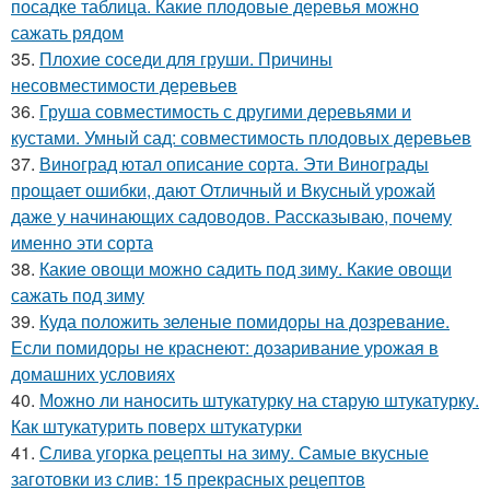
посадке таблица. Какие плодовые деревья можно
сажать рядом
35.
Плохие соседи для груши. Причины
несовместимости деревьев
36.
Груша совместимость с другими деревьями и
кустами. Умный сад: совместимость плодовых деревьев
37.
Виноград ютал описание сорта. Эти Винограды
прощает ошибки, дают Отличный и Вкусный урожай
даже у начинающих садоводов. Рассказываю, почему
именно эти сорта
38.
Какие овощи можно садить под зиму. Какие овощи
сажать под зиму
39.
Куда положить зеленые помидоры на дозревание.
Если помидоры не краснеют: дозаривание урожая в
домашних условиях
40.
Можно ли наносить штукатурку на старую штукатурку.
Как штукатурить поверх штукатурки
41.
Слива угорка рецепты на зиму. Самые вкусные
заготовки из слив: 15 прекрасных рецептов