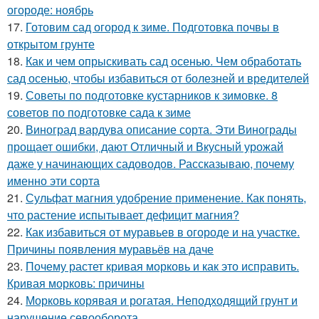
огороде: ноябрь
17.
Готовим сад огород к зиме. Подготовка почвы в
открытом грунте
18.
Как и чем опрыскивать сад осенью. Чем обработать
сад осенью, чтобы избавиться от болезней и вредителей
19.
Советы по подготовке кустарников к зимовке. 8
советов по подготовке сада к зиме
20.
Виноград вардува описание сорта. Эти Винограды
прощает ошибки, дают Отличный и Вкусный урожай
даже у начинающих садоводов. Рассказываю, почему
именно эти сорта
21.
Сульфат магния удобрение применение. Как понять,
что растение испытывает дефицит магния?
22.
Как избавиться от муравьев в огороде и на участке.
Причины появления муравьёв на даче
23.
Почему растет кривая морковь и как это исправить.
Кривая морковь: причины
24.
Морковь корявая и рогатая. Неподходящий грунт и
нарушение севооборота