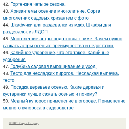
42.
Гортензия четыре сезона.
43.
Хризантемы осенние многолетние. Сорта
многолетних садовых хризантем с фото
44.
Шкафчики для раздевалки из мдф. Шкафы для
раздевалок из ЛДСП
45.
Многолетние астры подготовка к зиме. Зачем нужно
са жать астры осенью: преимущества и недостатки
46.
Калийное удобрение, что это такое. Калийные
удобрения
47.
Голубика садовая выращивание и уход.
48.
Тесто для несладких пирогов. Несладкая выпечка,
тесто
49.
Посадка деревьев осенью. Какие деревья и
кустарники лучше сажать осенью и почему?
50.
Медный купорос применение в огороде. Применение
медного купороса в садоводстве
© 2026 Сад и Огород