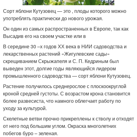
Сорт яблони Кутузовец — это , плоды которого можно
употреблять практически до нового урожая.
Он один из самых распространенных в Европе, так как
Высадив его на своем участке или в
В середине 30 –х годов ХХ века в НИИ садоводства и
лекарственных растений «Жигулевские сады»
скрещиванием Скрыжапеля и С. П. Кедриным был
выведен этот, долгие годы являющийся лидером
промышленного садоводства — сорт яблони Кутузовец.
Растение получилось среднерослое с плоскоокруглой
кроной средней густоты. С возрастом крона становится
более развесиста, что намного облегчает работу по
уходу за культурой.
Скелетные ветви прочно прикреплены к стволу и отходят
от него под большим углом. Окраска многолетних
побегов буро – зеленая.