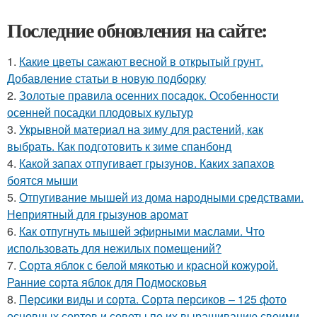
Последние обновления на сайте:
1.
Какие цветы сажают весной в открытый грунт.
Добавление статьи в новую подборку
2.
Золотые правила осенних посадок. Особенности
осенней посадки плодовых культур
3.
Укрывной материал на зиму для растений, как
выбрать. Как подготовить к зиме спанбонд
4.
Какой запах отпугивает грызунов. Каких запахов
боятся мыши
5.
Отпугивание мышей из дома народными средствами.
Неприятный для грызунов аромат
6.
Как отпугнуть мышей эфирными маслами. Что
использовать для нежилых помещений?
7.
Сорта яблок с белой мякотью и красной кожурой.
Ранние сорта яблок для Подмосковья
8.
Персики виды и сорта. Сорта персиков – 125 фото
основных сортов и советы по их выращиванию своими