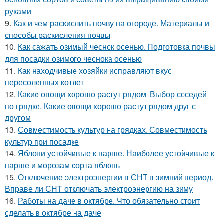
руками
9.
Как и чем раскислить почву на огороде. Материалы и
способы раскисления почвы
10.
Как сажать озимый чеснок осенью. Подготовка почвы
для посадки озимого чеснока осенью
11.
Как находчивые хозяйки исправляют вкус
пересоленных котлет
12.
Какие овощи хорошо растут рядом. Выбор соседей
по грядке. Какие овощи хорошо растут рядом друг с
другом
13.
Совместимость культур на грядках. Совместимость
культур при посадке
14.
Яблони устойчивые к парше. Наиболее устойчивые к
парше и морозам сорта яблонь
15.
Отключение электроэнергии в СНТ в зимний период.
Вправе ли СНТ отключать электроэнергию на зиму
16.
Работы на даче в октябре. Что обязательно стоит
сделать в октябре на даче