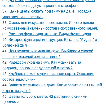
сортов яблок на дегустационном марафоне
37.
Какие цветы сажать под зиму на даче. Посадка
многолетников осенью
38.
Смесь для искусственного камня. Из чего делают
искусственный камень - состав искусственного камня.
39.
Раствор фунгицида, что это. Виды фунгицидов
40.
Витарос фунгицид инструкция. Витарос "Avgust" от
болезней 2мл
41.
Чем вспахать землю на даче. Выбираем способ
вспашки тяжелой земли с глиной
42.
Родедорн уход на зиму. Как ухаживать за
рододендроном в саду весной и летом?
43.
Клубника земляклуни описание сорта. Описание
сортов земклуники
44.
Защита от мышей на даче. Как избавиться от мышей
и крыс на даче?
45.
Цветы голубого цвета. 42 растения с синими
цветками