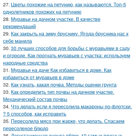
27.
Цветы похожие на петунию, как называются. Топ-5
однолетников похожих на петунию
28.
Муравьи на дачном участке. В качестве
рекомендаций
29.
Как закрыть на зиму бруснику. Ягода-брусника нас к
себе манила
30.
30 лучших способов для борьбы с муравьями в саду
и огороде. Как прогнать муравьев с участка: используем
народные средства
31.
Муравьи на даче Как избавиться в доме. Как
избавиться от муравьев в доме
32.
Как узнать, какая почва. Методы оценки грунта
33.
Как определить тип почвы на дачном участке.
Механический состав почвы
34.
Что делать если я пересолила макароны по-флотски.
? 5 способов, как исправить
35.
Пересолила мясо при жарке, что делать. Спасаем
пересоленое блюдо
36.
Дегустационная оценка яблок. 10 самых вкусных