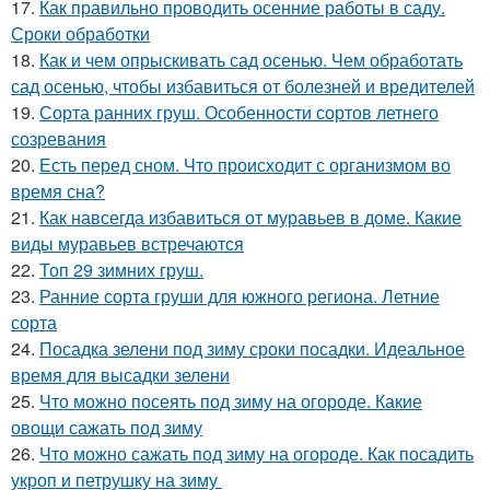
17.
Как правильно проводить осенние работы в саду.
Сроки обработки
18.
Как и чем опрыскивать сад осенью. Чем обработать
сад осенью, чтобы избавиться от болезней и вредителей
19.
Сорта ранних груш. Особенности сортов летнего
созревания
20.
Есть перед сном. Что происходит с организмом во
время сна?
21.
Как навсегда избавиться от муравьев в доме. Какие
виды муравьев встречаются
22.
Топ 29 зимних груш.
23.
Ранние сорта груши для южного региона. Летние
сорта
24.
Посадка зелени под зиму сроки посадки. Идеальное
время для высадки зелени
25.
Что можно посеять под зиму на огороде. Какие
овощи сажать под зиму
26.
Что можно сажать под зиму на огороде. Как посадить
укроп и петрушку на зиму