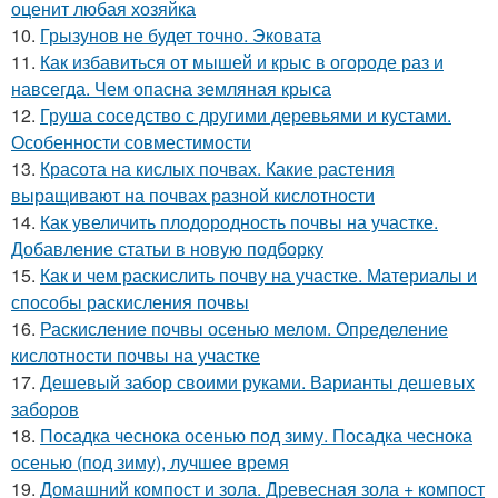
оценит любая хозяйка
10.
Грызунов не будет точно. Эковата
11.
Как избавиться от мышей и крыс в огороде раз и
навсегда. Чем опасна земляная крыса
12.
Груша соседство с другими деревьями и кустами.
Особенности совместимости
13.
Красота на кислых почвах. Какие растения
выращивают на почвах разной кислотности
14.
Как увеличить плодородность почвы на участке.
Добавление статьи в новую подборку
15.
Как и чем раскислить почву на участке. Материалы и
способы раскисления почвы
16.
Раскисление почвы осенью мелом. Определение
кислотности почвы на участке
17.
Дешевый забор своими руками. Варианты дешевых
заборов
18.
Посадка чеснока осенью под зиму. Посадка чеснока
осенью (под зиму), лучшее время
19.
Домашний компост и зола. Древесная зола + компост