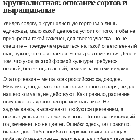
крупнолистная: описание сортов и
выращивание
Увидев садовую крупнолистную гортензию лишь
единожды, мало какой цветовод устоит от того, чтобы не
приобрести такой саженец для своего участка. Но не
спешите – прежде чем решиться на такой ответственный
шаг, нужно, что называется, «семь раз отмерять». Дело в
том, что уход за этой формой культуры требуется
особый, более тщательный, нежели за иными видами.
Эта гортензия – мечта всех российских садоводов.
Никакие доводы, что это растение, строго говоря, не для
нашего климата, не действуют. Как правило, растение
покупают в садовом центре или магазине. Не
задумываясь, высаживают, любуются цветением, а
осенью укрывают так же, как розы. Потом кустик каждый
год зеленеет, но не цветет. Ошибки здесь, как правило,
бывает две. Либо погибают верхние почки на концах
побегов (именно они — цветочные, на побегах текущего