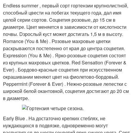
Endless summer , первый сорт гортензии крупнолистной,
способный цвести на побегах текущего года, дал имя
целой серии сортов. Cоцветия розовые, до 15 см в
диаметре. Цвет меняется в зависимости от кислотности
почвы. Dзрослый куст может достигать 1,5 м в высоту.
Romance (You & Me) . Розовые махровые цветки
раскрываются постепенно от края до центра соцветия.
Expression (You & Me) . Ярко-розовые соцветия состоят
из крупных махровых цветков. Red Sensation (Forever &
Ever) . Бордово-красные соцветия при искусственном
окрашивании меняют цвет на фиолетово-бордовый.
Peppermint (Forever & Ever) . Нежно-розовые лепестки с
широкой белой окантовкой, соцветия достигают до 20 см
в диаметре.
Early Blue . На достаточно крепких стеблях, не
нуждающихся в подвязке, одновременно могут
распуститься до шести соцветий ярко-синего цвета. Сорт