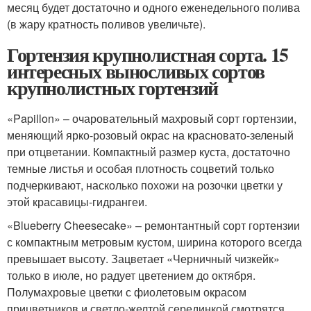
месяц будет достаточно и одного еженедельного полива
(в жару кратность поливов увеличьте).
Гортензия крупнолистная сорта. 15
интересных выносливых сортов
крупнолистных гортензий
«Papillon» – очаровательный махровый сорт гортензии,
меняющий ярко-розовый окрас на красновато-зеленый
при отцветании. Компактный размер куста, достаточно
темные листья и особая плотность соцветий только
подчеркивают, насколько похожи на розочки цветки у
этой красавицы-гидрангеи.
«Blueberry Cheesecake» – ремонтантный сорт гортензии
с компактным метровым кустом, ширина которого всегда
превышает высоту. Зацветает «Черничный чизкейк»
только в июле, но радует цветением до октября.
Полумахровые цветки с фиолетовым окрасом
прицветников и светло-желтой серединкой смотрятся