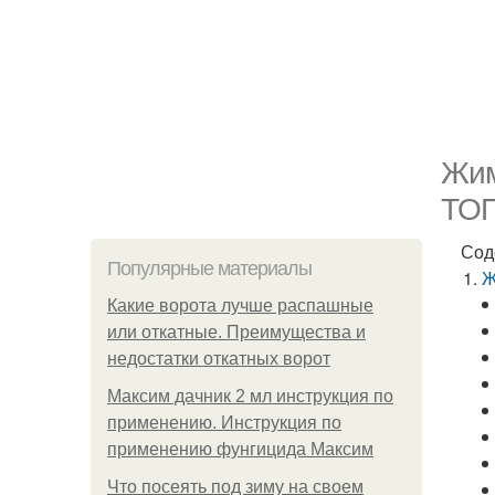
Жим
ТОП
Сод
Популярные материалы
Ж
Какие ворота лучше распашные
или откатные. Преимущества и
недостатки откатных ворот
Максим дачник 2 мл инструкция по
применению. Инструкция по
применению фунгицида Максим
Что посеять под зиму на своем