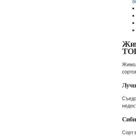
о
Жим
ТОП
Жимол
сорто
Лучш
Съедо
недос
Сиби
Сорт 