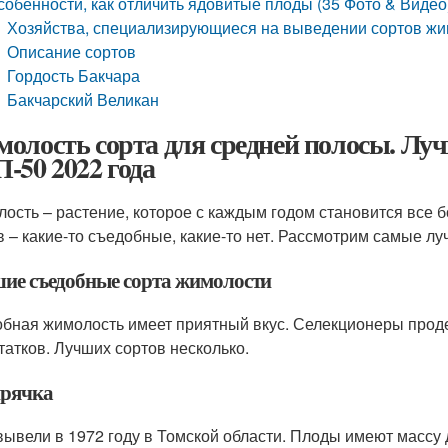
собенности, как отличить ядовитые плоды (35 Фото & Виде
Хозяйства, специализирующиеся на выведении сортов ж
Описание сортов
Гордость Бакчара
Бакчарский Великан
олость сорта для средней полосы. Лу
-50 2022 года
ость – растение, которое с каждым годом становится все 
в – какие-то съедобные, какие-то нет. Рассмотрим самые лу
ие съедобные сорта жимолости
бная жимолость имеет приятный вкус. Селекционеры проде
татков. Лучших сортов несколько.
рячка
вывели в 1972 году в Томской области. Плоды имеют массу 