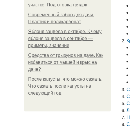
участке. Подготовка грядок
Современный забор для дачи.
Пластик и поликарбонат
Яблоня зацвела в октябре. К чему
яблоня зацвела в сентябре —
К
приметы, значение
Средства от грызунов на даче. Как
избавиться от мышей и крыс на
даче?
После капусты, что можно сажать.
Что сажать после капусты на
С
следующий год
С
С
Л
Н
С