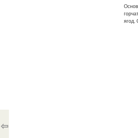
Основ
горча
ягод.
⇦