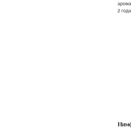
арома
2 год
Ним