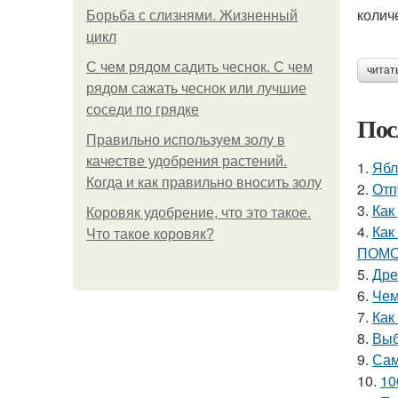
колич
Борьба с слизнями. Жизненный
цикл
С чем рядом садить чеснок. С чем
читат
рядом сажать чеснок или лучшие
соседи по грядке
Пос
Правильно используем золу в
качестве удобрения растений.
1.
Ябл
Когда и как правильно вносить золу
2.
Отп
3.
Как
Коровяк удобрение, что это такое.
4.
Как
Что такое коровяк?
ПОМО
5.
Дре
6.
Чем
7.
Как
8.
Выб
9.
Сам
10.
10