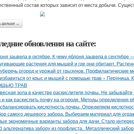
ественный состав которых зависит от места добычи. Сущес
ь дальше →
ледние обновления на сайте:
оня зацвела в октябре. К чему яблоня зацвела в сентябре 
угивающие растения для мышей и где они обитают. Растен
 уберечь огород и урожай от грызунов. Профилактические м
 избавиться от крыс и мышей с помощью трав » Перуни
ЩЬЮ ТРАВ
весная зола в качестве раскислителя почвы. Не забывайте
 и как раскислить почву на огороде. Методы определения р
 сбалансировать кислотность почвы. Определяем кислотнос
ор самого дешевого забора. Выбираем материал для огра
ые экономичные варианты забора для дачи. Стало интересн
0 альтернатива забору из профлиста.. Металлический забор