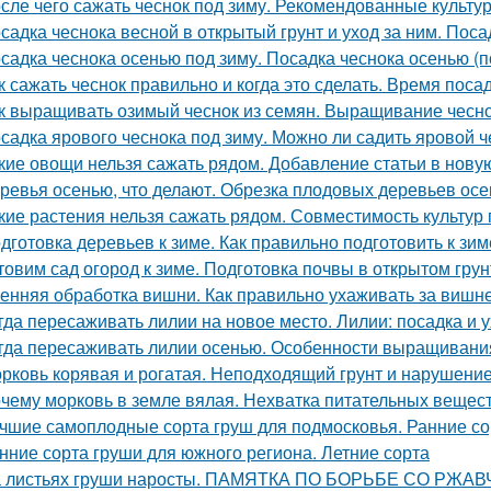
сле чего сажать чеснок под зиму. Рекомендованные культу
садка чеснока весной в открытый грунт и уход за ним. Поса
садка чеснока осенью под зиму. Посадка чеснока осенью (п
к сажать чеснок правильно и когда это сделать. Время поса
к выращивать озимый чеснок из семян. Выращивание чесно
садка ярового чеснока под зиму. Можно ли садить яровой ч
кие овощи нельзя сажать рядом. Добавление статьи в нову
ревья осенью, что делают. Обрезка плодовых деревьев ос
кие растения нельзя сажать рядом. Совместимость культур 
дготовка деревьев к зиме. Как правильно подготовить к зим
товим сад огород к зиме. Подготовка почвы в открытом грун
енняя обработка вишни. Как правильно ухаживать за вишн
гда пересаживать лилии на новое место. Лилии: посадка и 
гда пересаживать лилии осенью. Особенности выращивания
рковь корявая и рогатая. Неподходящий грунт и нарушени
чему морковь в земле вялая. Нехватка питательных вещес
чшие самоплодные сорта груш для подмосковья. Ранние со
нние сорта груши для южного региона. Летние сорта
 листьях груши наросты. ПАМЯТКА ПО БОРЬБЕ СО РЖ