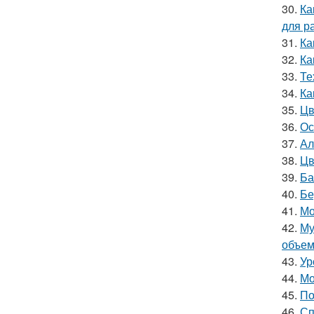
30.
Ка
для р
31.
Ка
32.
Ка
33.
Те
34.
Ка
35.
Цв
36.
Ос
37.
Ал
38.
Цв
39.
Ба
40.
Бе
41.
Мо
42.
Му
объе
43.
Ур
44.
Мо
45.
По
46.
Сп