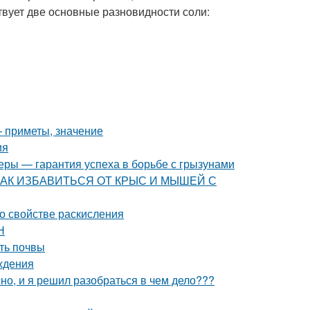
твует две основные разновидности соли:
— приметы, значение
ия
еры — гарантия успеха в борьбе с грызунами
ца. КАК ИЗБАВИТЬСЯ ОТ КРЫС И МЫШЕЙ С
 о свойстве раскисления
Н
ть почвы
ждения
о, и я решил разобраться в чем дело???