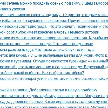
кую зелень можно посадить осенью под зиму. Ждём замороз
аннего урожая
кие цветы можно сажать под зиму. 12 цветов, которые можн
к избавиться от муравьев в квартире. Причины появления 
хнический сорт винограда, что это значит. Технический и с
кой сорт яблок имеет красную мякоть. Немного истории
етник из многолетников непрерывного цветения. Клумбы из
енью важно помочь огороду. Готовим огород к зиме
ыча размер плода. Что такое алыча фрукт или ягода
еток для кухни. Лучшие ампельные цветы для кухни. Фото р
бочки и гусеницы. Откуда появляются гусеницы: жизненный
резовый деготь применение в саду и огороде. Березовый де
тоблок, какой выбрать. Как выбрать мотоблок?
сорные контейнеры уличные металлические размеры табли
м
ожай в теплице. Добавление статьи в новую подборку
жно ли сажать рядом клубнику разных сортов. Могут ли п
садка деревьев осенью. Какие деревья и кустарники лучше
анбонд, что это такое применение в садоводстве. Материал 