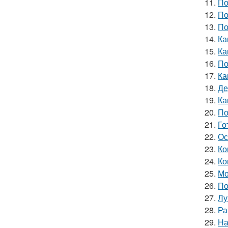
11.
По
12.
По
13.
По
14.
Ка
15.
Ка
16.
По
17.
Ка
18.
Де
19.
Ка
20.
По
21.
Го
22.
Ос
23.
Ко
24.
Ко
25.
Мо
26.
По
27.
Лу
28.
Ра
29.
На