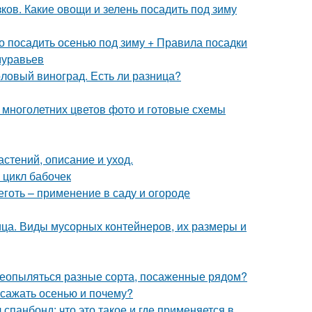
ков. Какие овощи и зелень посадить под зиму
о посадить осенью под зиму + Правила посадки
муравьев
толовый виноград. Есть ли разница?
 многолетних цветов фото и готовые схемы
астений, описание и уход.
 цикл бабочек
готь – применение в саду и огороде
ца. Виды мусорных контейнеров, их размеры и
ереопыляться разные сорта, посаженные рядом?
 сажать осенью и почему?
спанбонд: что это такое и где применяется в