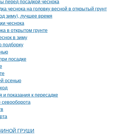
ры перед посадкой чеснока
дка чеснока на головку весной в открытый грунт
од зиму), лучшее время
дки чеснока
ка в открытом грунте
еснок в зиму
ю подборку
енью
при посадке
е
те
ей осенью
уход
 и показания к пересадке
е севооборота
тв
рта
АВЧИНОЙ ГРУШИ