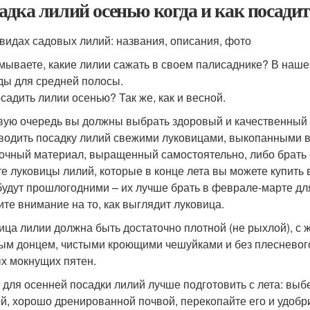
адка лилий осенью когда и как посади
 видах садовых лилий: названия, описания, фото
мываете, какие лилии сажать в своем палисаднике? В наш
ды для средней полосы.
осадить лилии осенью? Так же, как и весной.
вую очередь вы должны выбрать здоровый и качественный
водить посадку лилий свежими луковицами, выкопанными в
очный материал, выращенный самостоятельно, либо брать е
те луковицы лилий, которые в конце лета вы можете купить
будут прошлогодними – их лучше брать в феврале-марте дл
ите внимание на то, как выглядит луковица.
ица лилии должна быть достаточно плотной (не рыхлой), 
ым донцем, чистыми кроющими чешуйками и без плесневого 
х мокнущих пятен.
 для осенней посадки лилий лучше подготовить с лета: выбе
й, хорошо дренированной почвой, перекопайте его и удобри