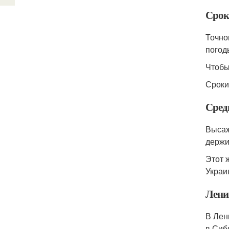
Срок
Точно
погод
Чтобы
Сроки
Сред
Высаж
держи
Этот 
Украи
Лени
В Лен
в Сиб