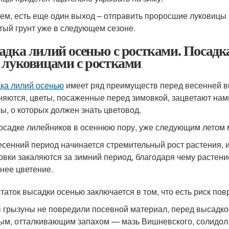
ем, есть еще один выход – отправить проросшие луковицы н
тый грунт уже в следующем сезоне.
адка лилий осенью с ростками. Посад
 луковицами с ростками
ка лилий осенью
имеет ряд преимуществ перед весенней в
няются, цветы, посаженные перед зимовкой, зацветают нам
ы, о которых должен знать цветовод.
осадке лилейников в осеннюю пору, уже следующим летом 
есенний период начинается стремительный рост растения, 
овки закаляются за зимний период, благодаря чему растен
нее цветение.
таток высадки осенью заключается в том, что есть риск по
 грызуны не повредили посевной материал, перед высадкой
ым, отталкивающим запахом — мазь Вишневского, солидол