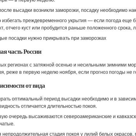
после высадки возникли заморозки, посадку необходимо на
 избегать преждевременного укрытия — если погода еще бу
т, отчего куст или пробудится раньше положенного срока, л
ые посадки нужно прикрывать при заморозках
я часть России
ых регионах с затяжной осенью и несильными зимними мор
ря, реже в первую неделю ноября, если прогноз погоды не 
висимости от вида
рать оптимальный период высадки необходимо и в зависимо
видность отличается длительностью покоя.
вую очередь высаживаются североамериканские и кавказск
бчатые.
 непродолжительная стадия покоя у лилий белых окрасов, 