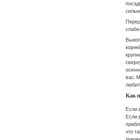
посад
сильн
Перед
слабо
Выкоп
корней
крупн
сверх
осенн
вас. 
любит
Как п
Если 
Если 
прибл
что т
луков