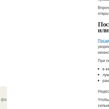
Впроч
откры
Пос
или
Посад
укоре
нюанс
При п
в в
лук
ран
Недос
⇦
Чтобы
сильн