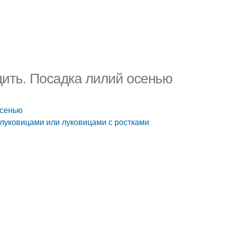
дить. Посадка лилий осенью
осенью
 луковицами или луковицами с ростками