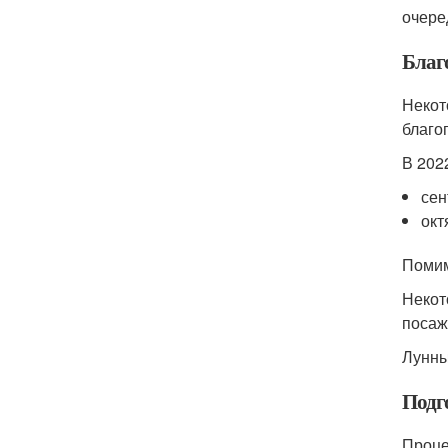
очере
Благ
Некот
благо
В 202
сен
окт
Помим
Некот
посаж
Лунны
Подг
Проце