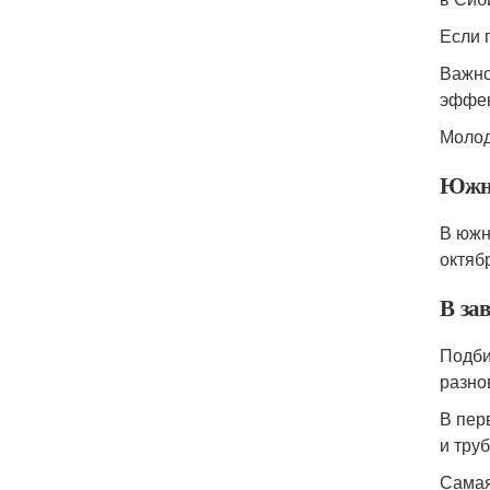
Если 
Важно
эффек
Молод
Южна
В южн
октяб
В за
Подби
разно
В пер
и тру
Самая