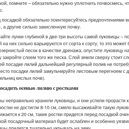
кой, помните – обязательно нужно уплотнить почвосмесь, ч
о.
 посадкой обязательно поинтересуйтесь предпочтениями в
-, а другие сильно закисленную почву.
айте лунки глубиной в две-три высоты самой луковицы – п
 на них сильно варьируются от сорта к сорту, то это может б
озернистый песок в качестве дренажа, опустите луковицу на
у закройте слоем того же песка. Слой земли сверху стоит с
ей посадке лилий дальнейший регулярный полив не потребу
Место посадки лилий замульчируйте листовым перегноем с 
ельниц кислых почв).
осадить осенью лилию с ростками
вы неправильно хранили луковицы, и они успели прорасти к
ростки не достигли 8-10 см, смело высаживайте такую луко
ижается к 20 см, такие ростки придется перед посадкой оче
акой посадочный материал будет ослаблен и особенно уязви
ицы придется тщательно укрывать на зиму.