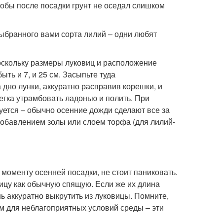
тобы после посадки грунт не оседал слишком
ыбранного вами сорта лилий – одни любят
оскольку размеры луковиц и расположение
ыть и 7, и 25 см. Засыпьте туда
 дно лунки, аккуратно расправив корешки, и
легка утрамбовать ладонью и полить. При
ется – обычно осенние дожди сделают все за
добавлением золы или слоем торфа (для лилий-
 моменту осенней посадки, не стоит паниковать.
вицу как обычную спящую. Если же их длина
нь аккуратно выкрутить из луковицы. Помните,
м для неблагоприятных условий среды – эти