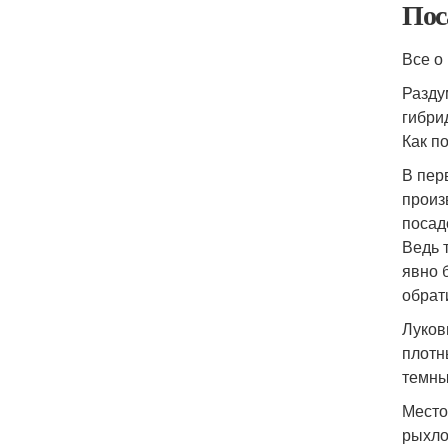
Пос
Все о
Разду
гибри
Как п
В пер
произ
посад
Ведь 
явно 
обрат
Луков
плотн
темны
Место
рыхло