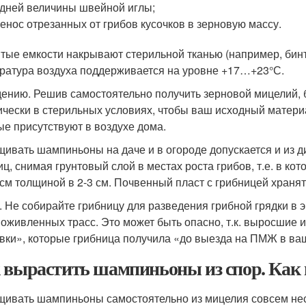
дней величины швейной иглы;
енос отрезанных от грибов кусочков в зерновую массу.
тые емкости накрывают стерильной тканью (например, бин
ратура воздуха поддерживается на уровне +17…+23°С.
дению. Решив самостоятельно получить зерновой мицелий, бу
ически в стерильных условиях, чтобы ваш исходный матери
ые присутствуют в воздухе дома.
ивать шампиньоны на даче и в огороде допускается и из д
иц, снимая грунтовый слой в местах роста грибов, т.е. в к
 см толщиной в 2-3 см. Почвенный пласт с грибницей храня
. Не собирайте грибницу для разведения грибной грядки в 
 оживленных трасс. Это может быть опасно, т.к. выросшие и
вки», которые грибница получила «до выезда на ПМЖ в ваш
 вырастить шампиньоны из спор. Ка
ивать шампиньоны самостоятельно из мицелия совсем нес