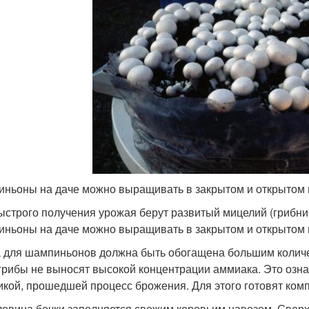
ньоны на даче можно выращивать в закрытом и открытом г
ыстрого получения урожая берут развитый мицелий (грибниц
ньоны на даче можно выращивать в закрытом и открытом г
 для шампиньонов должна быть обогащена большим количе
грибы не выносят высокой концентрации аммиака. Это озна
икой, прошедшей процесс брожения. Для этого готовят ком
овина бочки заполняется свежим коровьим навозом. Свер