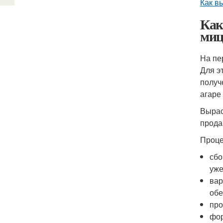
Как в
Как
миц
На пе
Для э
получ
агаре
Вырас
прода
Проце
сбо
уже
вар
обе
про
фор