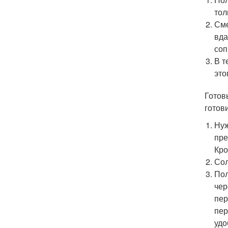
тол
Сме
вда
соп
В т
это
Готов
готов
Нуж
пре
Кро
Сол
Пол
чер
пер
пер
удо