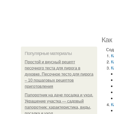
Как
Сод
Популярные материалы
К
К
Простой и вкусный рецепт
К
песочного теста для пирога в
духовке. Песочное тесто для пирога
– 10 пошаговых рецептов
приготовления
Папоротник на даче посадка и уход.
Украшение участка — садовый
К
папоротник: характеристика, виды,
посадка и уход