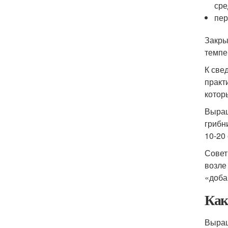
сре
пер
Закры
темпе
К све
практ
котор
Выращ
грибн
10-20
Совет
возле
«доба
Как
Выращ