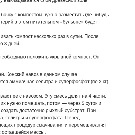
бочку с компостом нужно разместить где-нибудь
ктерий в этом питательном «бульоне» будет
ивать компост несколько раз в сутки. После
о 3 дней.
 необходимо положить укрывной компост. Он
ей. Конский навоз в данном случае
тся аммиачная селитра и суперфосфат (по 2 кг).
ают ее с навозом. Эту смесь делят на 4 части.
их нужно помешать, потом — через 5 суток и
ы создать достаточно рыхлый субстрат. При
са, селитры и суперфосфата. Перед
ующих процедур смачивания и перемешивания
з оставшейся массы.