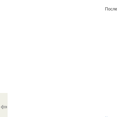
После
⇦