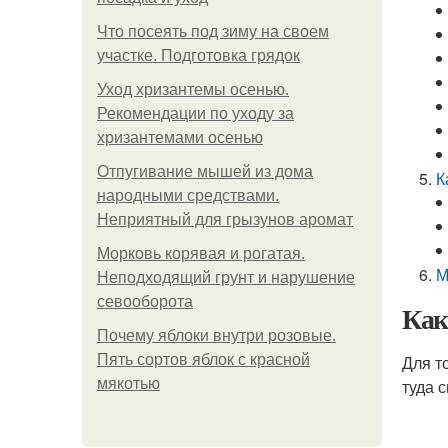
Что посеять под зиму на своем
участке. Подготовка грядок
Уход хризантемы осенью.
Рекомендации по уходу за
хризантемами осенью
Отпугивание мышей из дома
К
народными средствами.
Неприятный для грызунов аромат
Морковь корявая и рогатая.
М
Неподходящий грунт и нарушение
севооборота
Как
Почему яблоки внутри розовые.
Пять сортов яблок с красной
Для т
мякотью
туда 