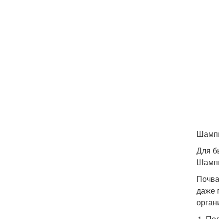
Шампи
Для б
Шампи
Почва
даже 
орган
Пол