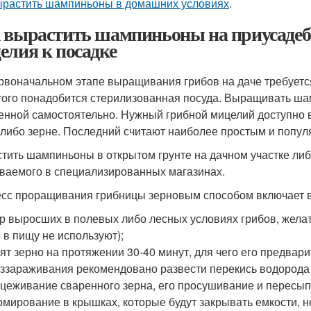
ырастить шампиньоны в домашних условиях
.
 вырастить шампиньоны на приусадебн
елия к посадке
рвоначальном этапе выращивания грибов на даче требуетс
того понадобится стерилизованная посуда. Выращивать ша
енной самостоятельно. Нужный грибной мицелий доступно 
 либо зерне. Последний считают наиболее простым и попул
тить шампиньоны в открытом грунте на дачном участке либ
ваемого в специализированных магазинах.
сс проращивания грибницы зерновым способом включает в
р выросших в полевых либо лесных условиях грибов, жела
 в пищу не используют);
ят зерно на протяжении 30-40 минут, для чего его предвари
ззараживания рекомендовано развести перекись водорода и
цеживание сваренного зерна, его просушивание и пересып
мирование в крышках, которые будут закрывать емкости, 