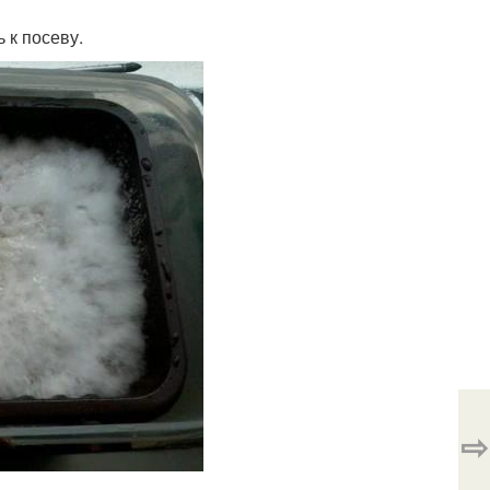
 к посеву.
⇨