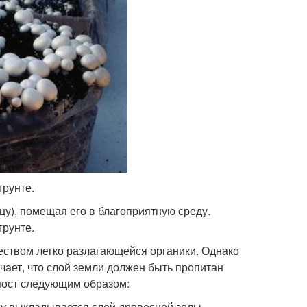
рунте.
у), помещая его в благоприятную среду.
рунте.
ством легко разлагающейся органики. Однако
чает, что слой земли должен быть пропитан
пост следующим образом:
ху выкладывается слой древесной золы