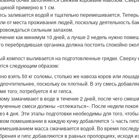
щиной примерно в 1 см.
сь заливается водой и тщательно перемешивается. Теперь 
ли от места проживания людей, поскольку деятельность ба
ровождаться сильным запахом.
ечение как минимум 10 дней, а лучше 2 недель нужно помеш
го перебродившая органика должна постоять спокойно окол
ый компост выливается на подготовленные грядки. Сверху
ится следующим образом:
но взять 50 кг соломы, столько же навоза коров или лошад
дпочтительнее, поскольку он плотный. В эту смесь добавляе
ме того, потребуется 4 кг гипса.
ому замачивают в воде в течение 2 дней, после чего смешив
ученные смеси должны «отлежаться». После недели покоя 
ез 4 дня. Эти этапы подготовки необходимы для того, чтоб
вом помешивании в каждую кучку добавляется ¼ часть гип
емешиванием масса смачивается водой. Во время послед
брения и гипс добавляются в равных пропорциях, исходя и