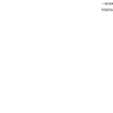
– вла
хорош