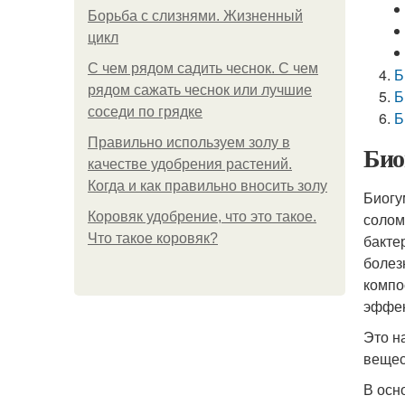
Борьба с слизнями. Жизненный
цикл
С чем рядом садить чеснок. С чем
Б
рядом сажать чеснок или лучшие
Б
соседи по грядке
Б
Правильно используем золу в
Био
качестве удобрения растений.
Когда и как правильно вносить золу
Биогу
Коровяк удобрение, что это такое.
солом
Что такое коровяк?
бакте
болез
компо
эффек
Это н
вещес
В осн