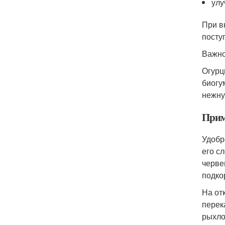
улу
При в
посту
Важно
Огурц
биогу
нежну
Прим
Удобр
его с
черве
подко
На от
перек
рыхло