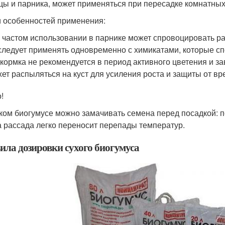
цы и парника, может применяться при пересадке комнатных
 особенностей применения:
 частом использовании в парнике может спровоцировать р
следует применять одновременно с химикатами, которые с
кормка не рекомендуется в период активного цветения и за
ет распыляться на куст для усиления роста и защиты от вр
!
ком биогумусе можно замачивать семена перед посадкой: 
а рассада легко переносит перепады температур.
ила дозировки сухого биогумуса