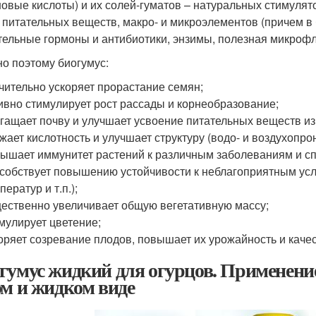
новые кислоты) и их солей-гуматов – натуральных стимулят
 питательных веществ, макро- и микроэлементов (причем в
тельные гормоны и антибиотики, энзимы, полезная микроф
о поэтому биогумус:
чительно ускоряет прорастание семян;
ивно стимулирует рост рассады и корнеобразование;
гащает почву и улучшает усвоение питательных веществ из
жает кислотность и улучшает структуру (водо- и воздухопро
ышает иммунитет растений к различным заболеваниям и сп
собствует повышению устойчивости к неблагоприятным усл
ператур и т.п.);
ественно увеличивает общую вегетативную массу;
мулирует цветение;
оряет созревание плодов, повышает их урожайность и качес
гумус жидкий для огурцов. Применение
ом и жидком виде