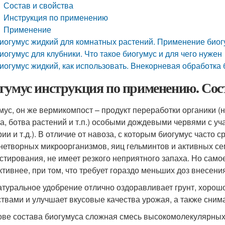
Состав и свойства
Инструкция по применению
Применение
иогумус жидкий для комнатных растений. Применение био
иогумус для клубники. Что такое биогумус и для чего нужен
иогумус жидкий, как использовать. Внекорневая обработка
гумус инструкция по применению. Сост
мус, он же вермикомпост – продукт переработки органики (н
а, ботва растений и т.п.) особыми дождевыми червями с уч
рии и т.д.). В отличие от навоза, с которым биогумус часто
нетворных микроорганизмов, яиц гельминтов и активных се
стирования, не имеет резкого неприятного запаха. Но самое
тивнее, при том, что требует гораздо меньших доз внесени
атуральное удобрение отлично оздоравливает грунт, хорош
твами и улучшает вкусовые качества урожая, а также снима
ове состава биогумуса сложная смесь высокомолекулярны