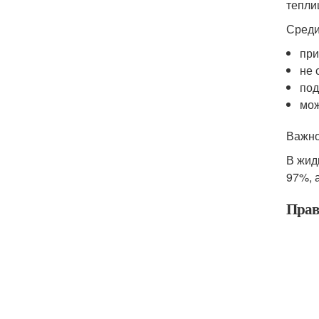
тепли
Среди
при
не 
под
мож
Важно
В жид
97%, 
Прав