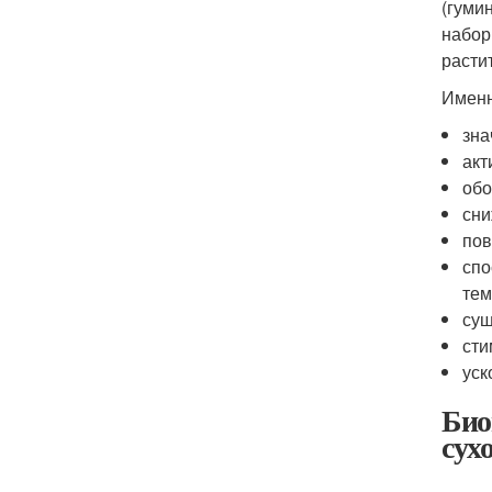
(гуми
набор
расти
Именн
зна
акт
обо
сни
пов
спо
тем
сущ
сти
уск
Био
сух