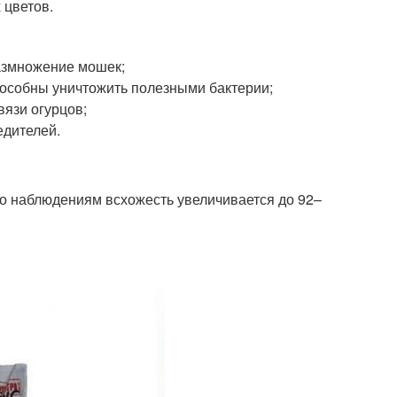
 цветов.
азмножение мошек;
пособны уничтожить полезными бактерии;
вязи огурцов;
едителей.
по наблюдениям всхожесть увеличивается до 92–