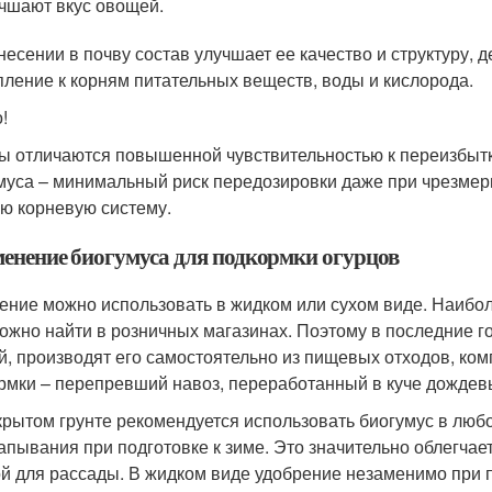
чшают вкус овощей.
несении в почву состав улучшает ее качество и структуру, 
пление к корням питательных веществ, воды и кислорода.
!
ы отличаются повышенной чувствительностью к переизбыт
муса – минимальный риск передозировки даже при чрезмер
ю корневую систему.
енение биогумуса для подкормки огурцов
ение можно использовать в жидком или сухом виде. Наибол
ложно найти в розничных магазинах. Поэтому в последние
й, производят его самостоятельно из пищевых отходов, ком
рмки – перепревший навоз, переработанный в куче дождев
крытом грунте рекомендуется использовать биогумус в любо
апывания при подготовке к зиме. Это значительно облегчае
й для рассады. В жидком виде удобрение незаменимо при 