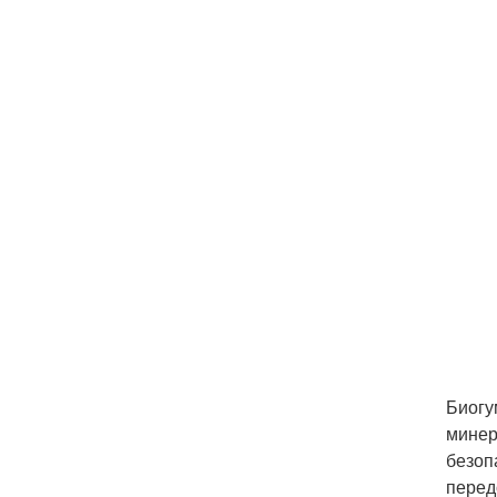
Биогу
минер
безоп
перед