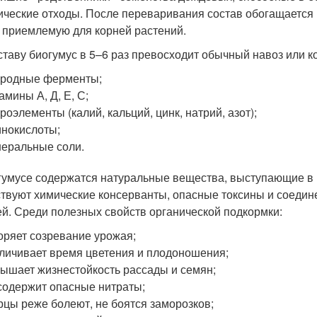
ические отходы. После переваривания состав обогащается 
 приемлемую для корней растений.
ставу биогумус в 5–6 раз превосходит обычный навоз или к
иродные ферменты;
амины А, Д, Е, С;
роэлементы (калий, кальций, цинк, натрий, азот);
нокислоты;
еральные соли.
гумусе содержатся натуральные вещества, выступающие в 
ствуют химические консерванты, опасные токсины и соедине
й. Среди полезных свойств органической подкормки:
оряет созревание урожая;
личивает время цветения и плодоношения;
ышает жизнестойкость рассады и семян;
содержит опасные нитраты;
рцы реже болеют, не боятся заморозков;