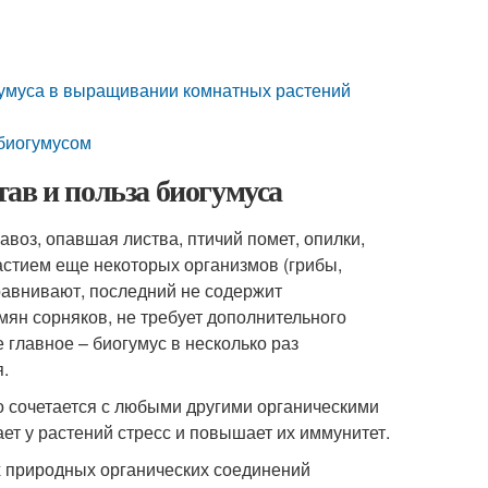
гумуса в выращивании комнатных растений
 биогумусом
ав и польза биогумуса
авоз, опавшая листва, птичий помет, опилки,
астием еще некоторых организмов (грибы,
 сравнивают, последний не содержит
мян сорняков, не требует дополнительного
 главное – биогумус в несколько раз
я.
о сочетается с любыми другими органическими
ет у растений стресс и повышает их иммунитет.
х природных органических соединений