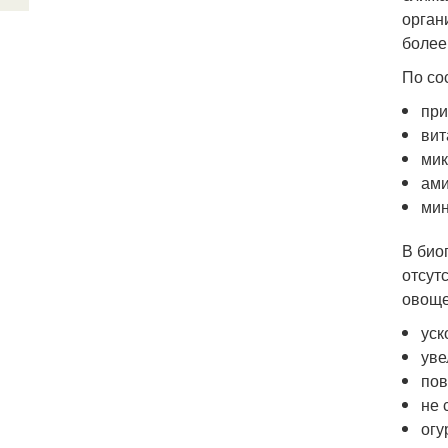
орган
более
По со
пр
вит
мик
ами
мин
В био
отсут
овоще
уск
уве
пов
не 
огу