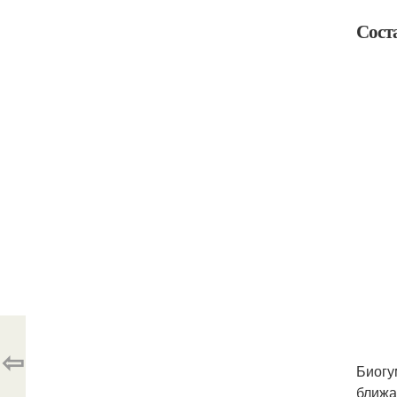
Сост
⇦
Биогу
ближа