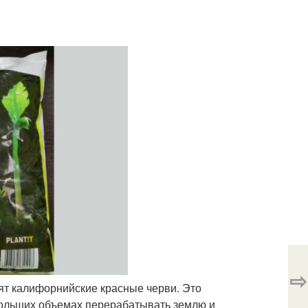
⇨
ят калифорнийские красные черви. Это
ольших объемах перерабатывать землю и