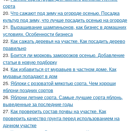
сорта
20.
Что сажают под зиму на огороде осенью. Посадка
культур под зиму, что лучше посадить осенью на огороде
21.
Выращивание шампиньонов, как бизнес в домашних
условиях. Особенности бизнеса
22.
Как сажать деревья на участке. Как посадить дерево
правильно
23.
Боится ли морковь заморозков осенью. Добавление
статьи в новую подборку
24.
Как избавиться от муравьев в частном доме. Как
муравьи попадают в дом
25.
Яблоки с розоватой мякотью сорта. Чем хороши
яблони поздних сортов
26.
Яблони летние сорта. Самые лучшие сорта яблонь,
выведенные за последние годы
27.
Как проверить состав почвы на участке. Как
проверить качество грунта перед использованием на
дачном участке