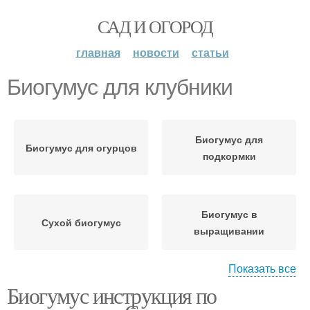
САД И ОГОРОД
главная
новости
статьи
Биогумус для клубники
Биогумус для
Биогумус для огурцов
подкормки
Биогумус в
Сухой биогумус
выращивании
Показать все
Биогумус инструкция по
Биогумус на даче
Биогумус для растений