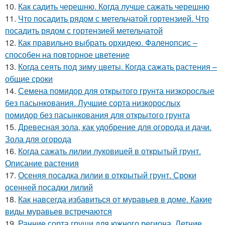
10.
Как садить черешню. Когда лучше сажать черешню
11.
Что посадить рядом с метельчатой гортензией. Что
посадить рядом с гортензией метельчатой
12.
Как правильно выбрать орхидею. Фаленопсис –
способен на повторное цветение
13.
Когда сеять под зиму цветы. Когда сажать растения –
общие сроки
14.
Семена помидор для открытого грунта низкорослые
без пасынкования. Лучшие сорта низкорослых
помидор без пасынкования для открытого грунта
15.
Древесная зола, как удобрение для огорода и дачи.
Зола для огорода
16.
Когда сажать лилии луковицей в открытый грунт.
Описание растения
17.
Осеняя посадка лилии в открытый грунт. Сроки
осенней посадки лилий
18.
Как навсегда избавиться от муравьев в доме. Какие
виды муравьев встречаются
19.
Ранние сорта груши для южного региона. Летние