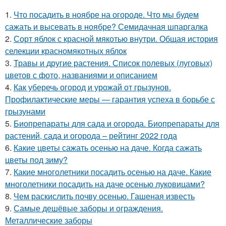
1.
Что посадить в ноябре на огороде. Что мы будем
сажать и высевать в ноябре? Семидачная шпаргалка
2.
Сорт яблок с красной мякотью внутри. Общая история
селекции красномякотных яблок
3.
Травы и другие растения. Список полевых (луговых)
цветов с фото, названиями и описанием
4.
Как уберечь огород и урожай от грызунов.
Профилактические меры — гарантия успеха в борьбе с
грызунами
5.
Биопрепараты для сада и огорода. Биопрепараты для
растений, сада и огорода – рейтинг 2022 года
6.
Какие цветы сажать осенью на даче. Когда сажать
цветы под зиму?
7.
Какие многолетники посадить осенью на даче. Какие
многолетники посадить на даче осенью луковицами?
8.
Чем раскислить почву осенью. Гашеная известь
9.
Самые дешёвые заборы и ограждения.
Металлические заборы