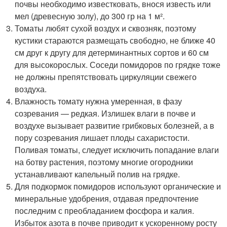
почвы необходимо известковать, внося известь или
мел (древесную золу), до 300 гр на 1 м².
Томаты любят сухой воздух и сквозняк, поэтому
кустики стараются размещать свободно, не ближе 40
см друг к другу для детерминантных сортов и 60 см
для высокорослых. Соседи помидоров по грядке тоже
не должны препятствовать циркуляции свежего
воздуха.
Влажность томату нужна умеренная, в фазу
созревания — редкая. Излишек влаги в почве и
воздухе вызывает развитие грибковых болезней, а в
пору созревания лишает плоды сахаристости.
Поливая томаты, следует исключить попадание влаги
на ботву растения, поэтому многие огородники
устанавливают капельный полив на грядке.
Для подкормок помидоров используют органические и
минеральные удобрения, отдавая предпочтение
последним с преобладанием фосфора и калия.
Избыток азота в почве приводит к ускоренному росту