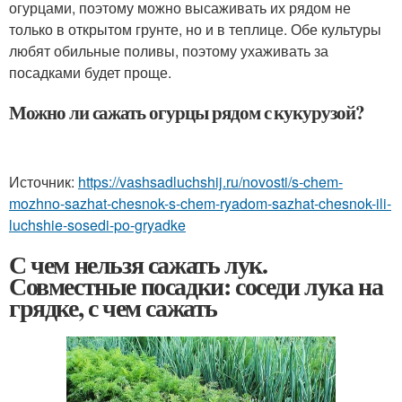
огурцами, поэтому можно высаживать их рядом не
только в открытом грунте, но и в теплице. Обе культуры
любят обильные поливы, поэтому ухаживать за
посадками будет проще.
Можно ли сажать огурцы рядом с кукурузой?
Источник:
https://vashsadluchshij.ru/novosti/s-chem-
mozhno-sazhat-chesnok-s-chem-ryadom-sazhat-chesnok-ili-
luchshie-sosedi-po-gryadke
С чем нельзя сажать лук.
Совместные посадки: соседи лука на
грядке, с чем сажать