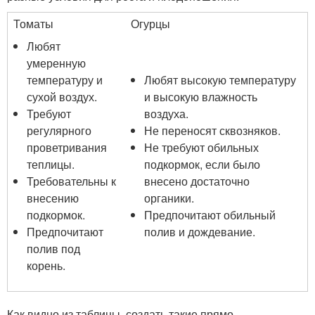
Томаты
Огурцы
Любят
умеренную
температуру и
Любят высокую температуру
сухой воздух.
и высокую влажность
Требуют
воздуха.
регулярного
Не переносят сквозняков.
проветривания
Не требуют обильных
теплицы.
подкормок, если было
Требовательны к
внесено достаточно
внесению
органики.
подкормок.
Предпочитают обильный
Предпочитают
полив и дождевание.
полив под
корень.
Как видно из таблицы, создать такие прямо