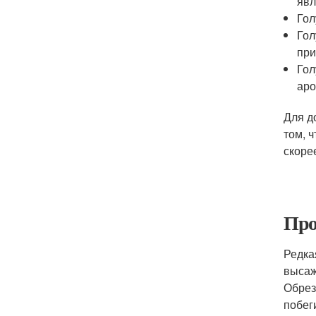
явл
Гол
Гол
при
Гол
аро
Для д
том, 
скоре
Про
Редка
высаж
Обрез
побег