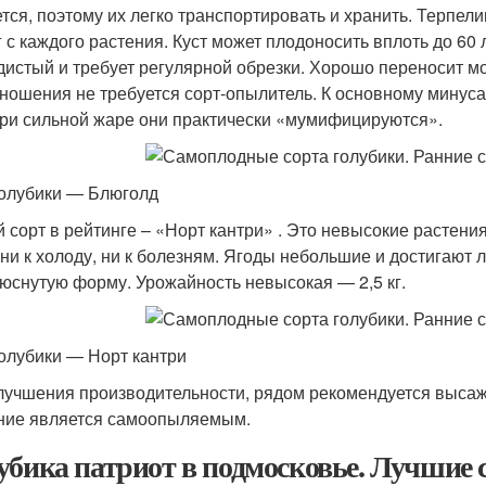
ется, поэтому их легко транспортировать и хранить. Терпе
кг с каждого растения. Куст может плодоносить вплоть до 60
дистый и требует регулярной обрезки. Хорошо переносит мо
ношения не требуется сорт-опылитель. К основному минуса 
при сильной жаре они практически «мумифицируются».
голубики — Блюголд
й сорт в рейтинге – «Норт кантри» . Это невысокие растени
 ни к холоду, ни к болезням. Ягоды небольшие и достигают
юснутую форму. Урожайность невысокая — 2,5 кг.
голубики — Норт кантри
лучшения производительности, рядом рекомендуется высажи
ние является самоопыляемым.
убика патриот в подмосковье. Лучшие 