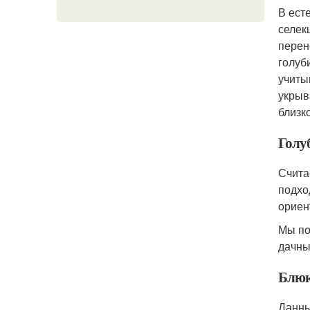
В ест
селек
перен
голуб
учиты
укрыв
близк
Голу
Счита
подхо
ориен
Мы по
дачны
Блю
Данны