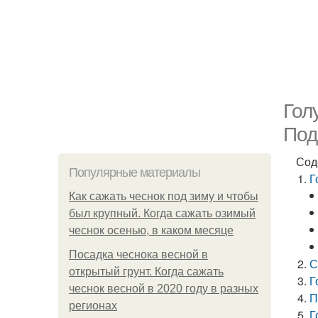
Гол
Под
Сод
Популярные материалы
Г
Как сажать чеснок под зиму и чтобы
был крупный. Когда сажать озимый
чеснок осенью, в каком месяце
Посадка чеснока весной в
С
открытый грунт. Когда сажать
Г
чеснок весной в 2020 году в разных
П
регионах
Г