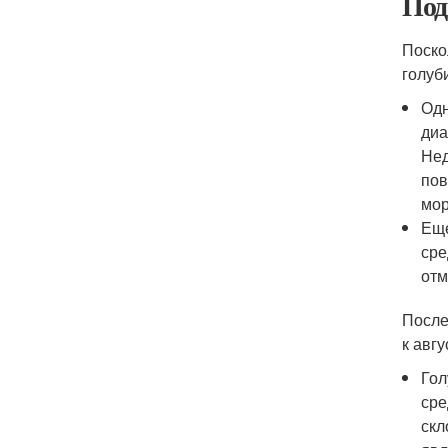
Под
Поско
голуб
Одн
диа
Нед
пов
мор
Еще
сре
отм
После
к авг
Гол
сре
скл