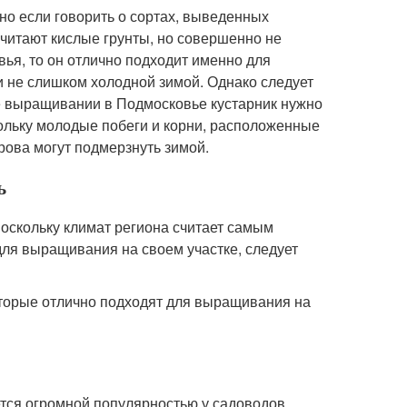
 но если говорить о сортах, выведенных
очитают кислые грунты, но совершенно не
вья, то он отлично подходит именно для
 и не слишком холодной зимой. Однако следует
ее выращивании в Подмосковье кустарник нужно
кольку молодые побеги и корни, расположенные
рова могут подмерзнуть зимой.
ь
оскольку климат региона считает самым
для выращивания на своем участке, следует
оторые отлично подходят для выращивания на
ется огромной популярностью у садоводов