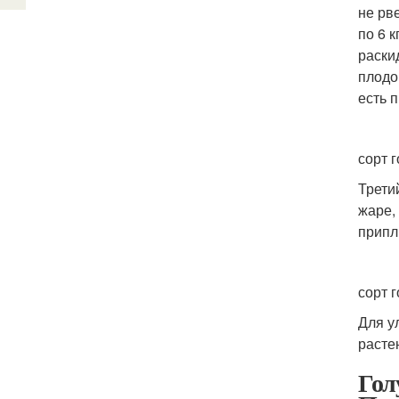
не рв
по 6 
раски
плодо
есть 
сорт 
Трети
жаре,
припл
сорт 
Для у
расте
Гол