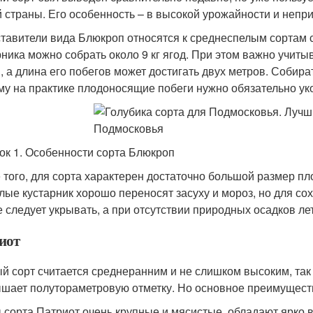
 страны. Его особенность – в высокой урожайности и неприх
тавители вида Блюкроп относятся к среднеспелым сортам с
рника можно собрать около 9 кг ягод. При этом важно учит
, а длина его побегов может достигать двух метров. Собира
му на практике плодоносящие побеги нужно обязательно ук
ок 1. Особенности сорта Блюкроп
 того, для сорта характерен достаточно большой размер пло
лые кустарник хорошо переносят засуху и мороз, но для с
е следует укрывать, а при отсутствии природных осадков л
иот
й сорт считается среднеранним и не слишком высоким, так
шает полутораметровую отметку. Но основное преимущество
 сорта Патриот очень крупные и мясистые, обладают ярко 