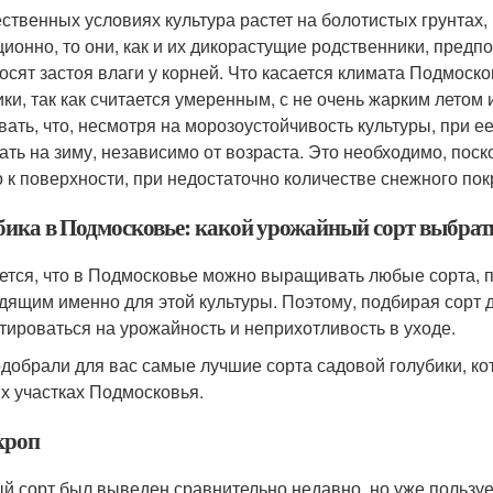
ественных условиях культура растет на болотистых грунтах,
ционно, то они, как и их дикорастущие родственники, предп
осят застоя влаги у корней. Что касается климата Подмоско
ики, так как считается умеренным, с не очень жарким летом
вать, что, несмотря на морозоустойчивость культуры, при 
ать на зиму, независимо от возраста. Это необходимо, пос
о к поверхности, при недостаточно количестве снежного пок
бика в Подмосковье: какой урожайный сорт выбрат
ется, что в Подмосковье можно выращивать любые сорта, п
дящим именно для этой культуры. Поэтому, подбирая сорт 
тироваться на урожайность и неприхотливость в уходе.
добрали для вас самые лучшие сорта садовой голубики, к
х участках Подмосковья.
кроп
й сорт был выведен сравнительно недавно, но уже пользу