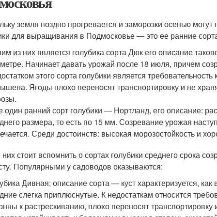
московья
льку земля поздно прогревается и заморозки осенью могут 
ики для выращивания в Подмосковье — это ее ранние сорта
им из них является голубика сорта Дюк его описание таково:
метре. Начинает давать урожай после 18 июля, причем соз
остатком этого сорта голубики является требовательность 
ышена. Ягоды плохо переносят транспортировку и не хранят
озы.
 один ранний сорт голубики — Нортланд, его описание: раск
днего размера, то есть по 15 мм. Созревание урожая насту
ечается. Среди достоинств: высокая морозостойкость и хо
 них стоит вспомнить о сортах голубики среднего срока со
усту. Популярными у садоводов оказываются:
убика Дивная; описание сорта — куст характеризуется, как в
дние слегка приплюснутые. К недостаткам относится требо
онны к растрескиванию, плохо переносят транспортировку 