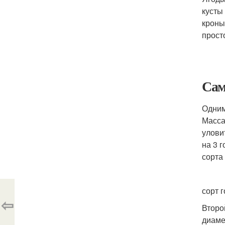
кусты
кроны
прост
Сам
Одним
Масса
улови
на 3 
сорта
сорт 
⇦
Второ
диаме