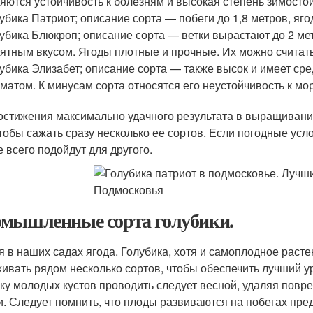
яются устойчивость к болезням и высокая степень зимостой
убика Патриот; описание сорта — побеги до 1,8 метров, яг
убика Блюкроп; описание сорта — ветки вырастают до 2 ме
ятным вкусом. Ягоды плотные и прочные. Их можно считат
убика Элизабет; описание сорта — также высок и имеет ср
матом. К минусам сорта относятся его неустойчивость к мо
остижения максимально удачного результата в выращивани
чтобы сажать сразу несколько ее сортов. Если погодные усло
е всего подойдут для другого.
мышленные сорта голубики.
я в наших садах ягода. Голубика, хотя и самоплодное раст
ивать рядом несколько сортов, чтобы обеспечить лучший ур
ку молодых кустов проводить следует весной, удаляя пов
и. Следует помнить, что плоды развиваются на побегах пре