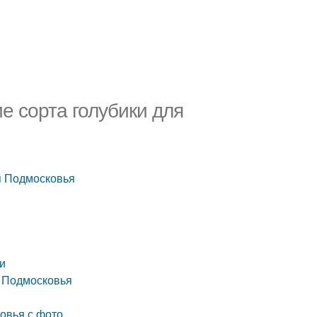
е сорта голубики для
я Подмосковья
и
я Подмосковья
овья с фото