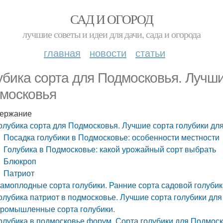
САД И ОГОРОД
лучшие советы и идеи для дачи, сада и огорода
главная
новости
статьи
убика сорта для Подмосковья. Лучши
московья
ержание
олубика сорта для Подмосковья. Лучшие сорта голубики дл
Посадка голубики в Подмосковье: особенности местности
Голубика в Подмосковье: какой урожайный сорт выбрать
Блюкроп
Патриот
амоплодные сорта голубики. Ранние сорта садовой голубик
олубика патриот в подмосковье. Лучшие сорта голубики дл
ромышленные сорта голубики.
олубика в подмосковье форум. Сорта голубики для Подмоск