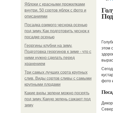
Яблоки с красными прожилками
Гол
внутри. 50 сортов яблок с фото и
Под
описаниями
Посадка озимого чеснока осенью
под зиму. Как подготовить чеснок к
посадке осенью
Голуб
Георгины клубни на зиму.
этом 
Подготовка георгинов к зиме - что с
здоро
ними нужно сделать перед
вырас
хранением
Сегод
Три самых лучших сорта крупных
куста
слив. Виды сортов сливы с самыми
фото 
крупными плодами
Поса
Какие виды зелени можно посеять
под зиму. Какую зелень сажают под
Дикор
зиму
Север