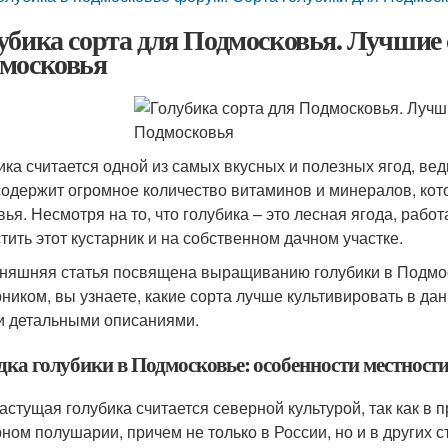
убика сорта для Подмосковья. Лучшие 
московья
ика считается одной из самых вкусных и полезных ягод, вед
содержит огромное количество витаминов и минералов, ко
вья. Несмотря на то, что голубика – это лесная ягода, раб
тить этот кустарник и на собственном дачном участке.
няшняя статья посвящена выращиванию голубики в Подмоск
рником, вы узнаете, какие сорта лучше культивировать в да
и детальными описаниями.
дка голубики в Подмосковье: особенности местност
астущая голубика считается северной культурой, так как в
ном полушарии, причем не только в России, но и в других 