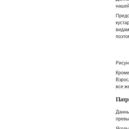
нашей
Предс
куста
видам
поэто
Рисун
Кроме
Взрос
все ж
Патр
Данны
превы
Ягоды