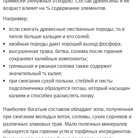
примесей (ненужных отходов). Состав древесины и ее
возраст влияет на % содержание элементов.
Например:
если сжигать древесные лиственные породы, то в
пепле больше кальция и его солей;
хвойные породы дают хороший выход фосфора;
высушенная трава, ботва, солома после горения
сохраняют калийные компоненты;
гречишная и ржаная солома также содержит
значительный % калия;
при сжигании сухой полыни, стеблей и листы
подсолнечника образуется поташ, который насыщен
калием и способен раскислять почву.
Наиболее богатым составом обладает зола, полученная
при сжигании молодых веток, соломы, сухих сорняков и
различных злаковых трав. Мало полезных минералов
образуется при горении угля и торфяных ингредиентов.