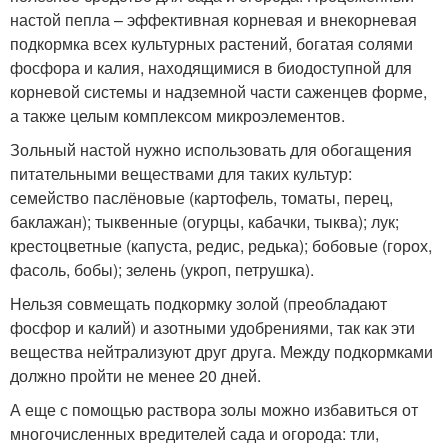
настой пепла – эффективная корневая и внекорневая
подкормка всех культурных растений, богатая солями
фосфора и калия, находящимися в биодоступной для
корневой системы и надземной части саженцев форме,
а также целым комплексом микроэлементов.
Зольный настой нужно использовать для обогащения
питательными веществами для таких культур:
семейство паслёновые (картофель, томаты, перец,
баклажан); тыквенные (огурцы, кабачки, тыква); лук;
крестоцветные (капуста, редис, редька); бобовые (горох,
фасоль, бобы); зелень (укроп, петрушка).
Нельзя совмещать подкормку золой (преобладают
фосфор и калий) и азотными удобрениями, так как эти
вещества нейтрализуют друг друга. Между подкормками
должно пройти не менее 20 дней.
А еще с помощью раствора золы можно избавиться от
многочисленных вредителей сада и огорода: тли,