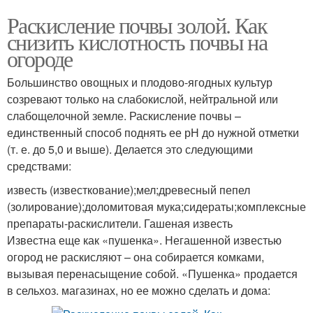
Раскисление почвы золой. Как
снизить кислотность почвы на
огороде
Большинство овощных и плодово-ягодных культур
созревают только на слабокислой, нейтральной или
слабощелочной земле. Раскисление почвы –
единственный способ поднять ее рН до нужной отметки
(т. е. до 5,0 и выше). Делается это следующими
средствами:
известь (известкование);мел;древесный пепел
(золирование);доломитовая мука;сидераты;комплексные
препараты-раскислители. Гашеная известь
Известна еще как «пушенка». Негашенной известью
огород не раскисляют – она собирается комками,
вызывая перенасыщение собой. «Пушенка» продается
в сельхоз. магазинах, но ее можно сделать и дома: