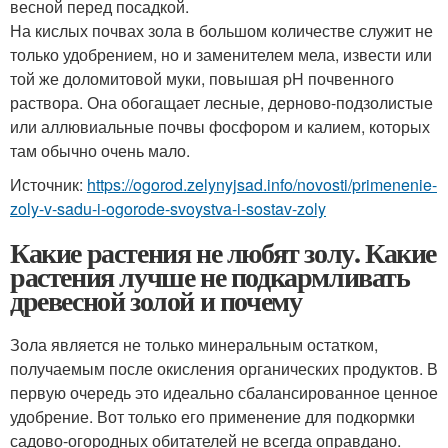
весной перед посадкой.
На кислых почвах зола в большом количестве служит не
только удобрением, но и заменителем мела, извести или
той же доломитовой муки, повышая pH почвенного
раствора. Она обогащает лесные, дерново-подзолистые
или аллювиальные почвы фосфором и калием, которых
там обычно очень мало.
Источник:
https://ogorod.zelynyjsad.info/novosti/primenenie-
zoly-v-sadu-i-ogorode-svoystva-i-sostav-zoly
Какие растения не любят золу. Какие
растения лучше не подкармливать
древесной золой и почему
Зола является не только минеральным остатком,
получаемым после окисления органических продуктов. В
первую очередь это идеально сбалансированное ценное
удобрение. Вот только его применение для подкормки
садово-огородных обитателей не всегда оправдано.