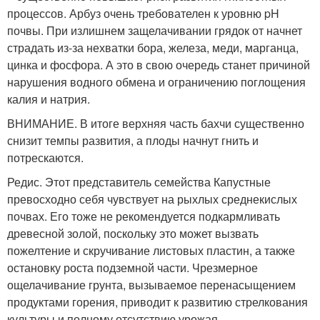
процессов. Арбуз очень требователен к уровню pH
почвы. При излишнем защелачивании грядок от начнет
страдать из-за нехватки бора, железа, меди, марганца,
цинка и фосфора. А это в свою очередь станет причиной
нарушения водного обмена и ограничению поглощения
калия и натрия.
ВНИМАНИЕ. В итоге верхняя часть бахчи существенно
снизит темпы развития, а плоды начнут гнить и
потрескаются.
Редис. Этот представитель семейства Капустные
превосходно себя чувствует на рыхлых среднекислых
почвах. Его тоже не рекомендуется подкармливать
древесной золой, поскольку это может вызвать
пожелтение и скручивание листовых пластин, а также
остановку роста подземной части. Чрезмерное
ощелачивание грунта, вызываемое перенасыщением
продуктами горения, приводит к развитию стрелкования
культуры и полному отсутствию урожая.