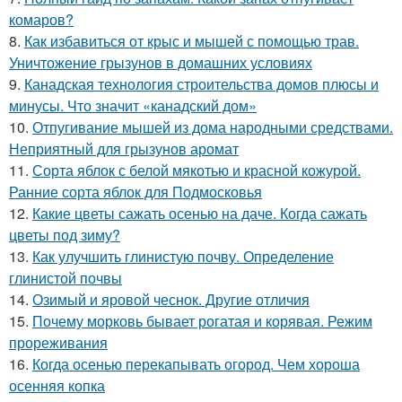
комаров?
8.
Как избавиться от крыс и мышей с помощью трав.
Уничтожение грызунов в домашних условиях
9.
Канадская технология строительства домов плюсы и
минусы. Что значит «канадский дом»
10.
Отпугивание мышей из дома народными средствами.
Неприятный для грызунов аромат
11.
Сорта яблок с белой мякотью и красной кожурой.
Ранние сорта яблок для Подмосковья
12.
Какие цветы сажать осенью на даче. Когда сажать
цветы под зиму?
13.
Как улучшить глинистую почву. Определение
глинистой почвы
14.
Озимый и яровой чеснок. Другие отличия
15.
Почему морковь бывает рогатая и корявая. Режим
прореживания
16.
Когда осенью перекапывать огород. Чем хороша
осенняя копка