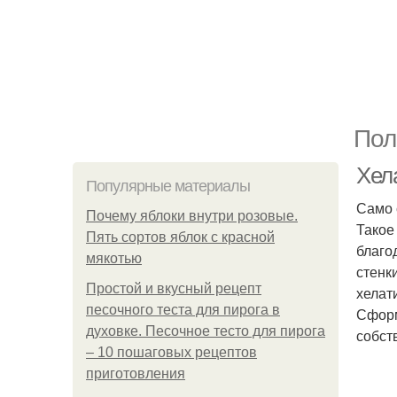
Пол
Хел
Популярные материалы
Само 
Почему яблоки внутри розовые.
Такое
Пять сортов яблок с красной
благо
мякотью
стенк
Простой и вкусный рецепт
хелат
песочного теста для пирога в
Сформ
духовке. Песочное тесто для пирога
собст
– 10 пошаговых рецептов
приготовления