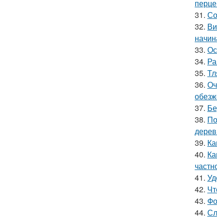
перце
31.
Со
32.
Ви
начин
33.
Ос
34.
Ра
35.
Тл
36.
Оч
обезж
37.
Бе
38.
По
дерев
39.
Ка
40.
Ка
частн
41.
Уд
42.
Чт
43.
Фо
44.
Сл