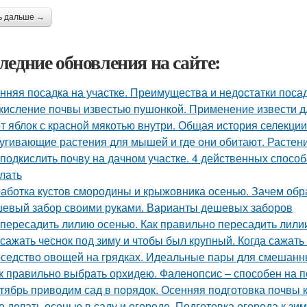
ь дальше →
ледние обновления на сайте:
нняя посадка на участке. Преимущества и недостатки поса
кисление почвы известью пушонкой. Применение извести д
т яблок с красной мякотью внутри. Общая история селекци
угивающие растения для мышей и где они обитают. Растен
 подкислить почву на дачном участке. 4 действенных способ
елать
аботка кустов смородины и крыжовника осенью. Зачем об
евый забор своими руками. Варианты дешевых заборов
 пересадить лилию осенью. Как правильно пересадить лили
 сажать чеснок под зиму и чтобы был крупный. Когда сажать
седство овощей на грядках. Идеальные пары для смешанных
к правильно выбрать орхидею. Фаленопсис – способен на 
тябрь приводим сад в порядок. Осенняя подготовка почвы 
о делать осенью в саду и огороде. Подготовка огорода к зи