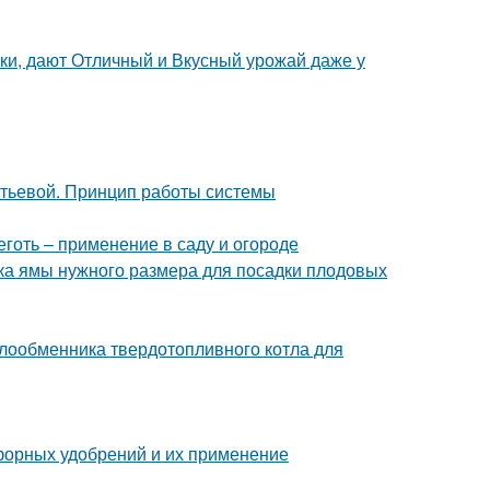
ки, дают Отличный и Вкусный урожай даже у
итьевой. Принцип работы системы
готь – применение в саду и огороде
вка ямы нужного размера для посадки плодовых
лообменника твердотопливного котла для
форных удобрений и их применение