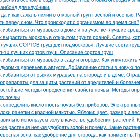
анбонд для клубники.
гда и как сажать лилии в открытый грунт весной и осенью.
ть перед сном. Что происходит с организмом во время сна?
к избавиться от муравьев в доме и на участке- лучшие сред
к вырастить морковь в открытом грунте ровной. Советы, к
 лучших СОРТОВ груш для подмосковья. Лучшие сорта груш
п-10 лучших сортов груш. Описание сортов груш
к избавиться от муравьёв в саду и огороде. Как уничтожить
дкормка деревьев в августе. Добавление статьи в новую п
к избавиться от рыжих муравьев на огороде и в доме. От
опрепараты для защиты растений от вредителей и болезней
остейшие методы определения свойств почвы. Методы опр
тв почвы
к определить кислотность почвы без приборов. Электронн
локи ранетки с красной мякотью. Яблоки: цвет, размер и вес
авильно используем золу в качестве удобрения растений. К
кие растения нельзя удобрять золой и почему. Какие расте
евесная зола, как удобрение для огорода, как применять. 