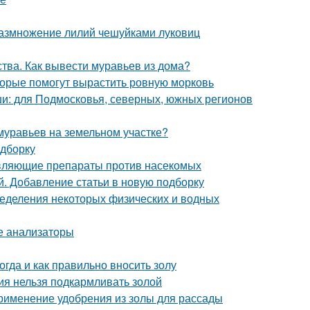
 Размножение лилий чешуйками луковиц
ства. Как вывести муравьев из дома?
оторые помогут вырастить ровную морковь
и: для Подмосковья, северных, южных регионов
 муравьев на земельном участке?
одборку
равляющие препараты против насекомых
. Добавление статьи в новую подборку
еделения некоторых физических и водных
ые анализаторы
огда и как правильно вносить золу
ния нельзя подкармливать золой
Применение удобрения из золы для рассады