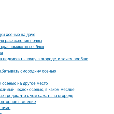
дки осенью на даче
ля раскисления почвы
и красномякотных яблок
ия
а подкислить почву в огороде, и зачем вообще
рабатывать смородину осенью
и осенью на другое место
 озимый чеснок осенью, в каком месяце
 грядок: что с чем сажать на огороде
повторное цветение
к зиме
ме