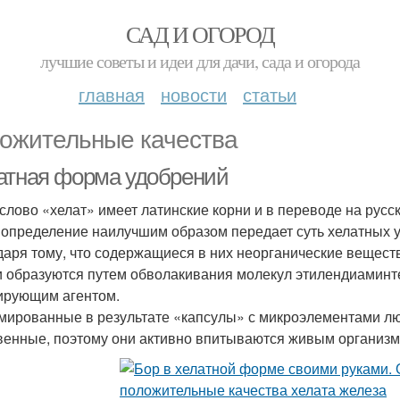
САД И ОГОРОД
лучшие советы и идеи для дачи, сада и огорода
главная
новости
статьи
ожительные качества
атная форма удобрений
слово «хелат» имеет латинские корни и в переводе на русск
 определение наилучшим образом передает суть хелатных у
даря тому, что содержащиеся в них неорганические веществ
и образуются путем обволакивания молекул этилендиаминте
ирующим агентом.
ированные в результате «капсулы» с микроэлементами лю
венные, поэтому они активно впитываются живым организм