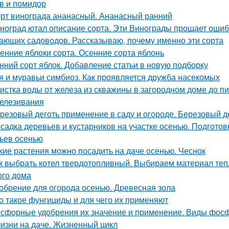
в и помидор
рт винограда ананасный. Ананасный ранний
ноград ютал описание сорта. Эти Винограды прощает ошиб
ающих садоводов. Рассказываю, почему именно эти сорта
енние яблоки сорта. Осенние сорта яблонь
нний сорт яблок. Добавление статьи в новую подборку
я и муравьи симбиоз. Как проявляется дружба насекомых
истка воды от железа из скважины в загородном доме до п
елезивания
резовый деготь применение в саду и огороде. Березовый де
садка деревьев и кустарников на участке осенью. Подгото
ьев осенью
кие растения можно посадить на даче осенью. Чеснок
к выбрать котел твердотопливный. Выбираем материал теп
ого дома
обрение для огорода осенью. Древесная зола
о такое фунгициды и для чего их применяют
сфорные удобрения их значение и применение. Виды фос
изни на даче. Жизненный цикл