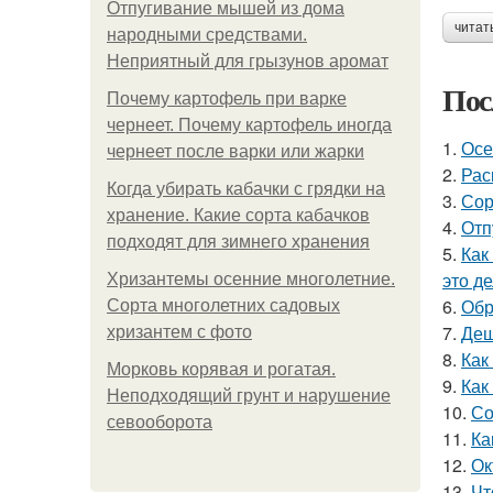
Отпугивание мышей из дома
читат
народными средствами.
Неприятный для грызунов аромат
Пос
Почему картофель при варке
чернеет. Почему картофель иногда
1.
Осе
чернеет после варки или жарки
2.
Рас
Когда убирать кабачки с грядки на
3.
Сор
хранение. Какие сорта кабачков
4.
Отп
подходят для зимнего хранения
5.
Как
это д
Хризантемы осенние многолетние.
6.
Обр
Сорта многолетних садовых
7.
Деш
хризантем с фото
8.
Как
Морковь корявая и рогатая.
9.
Как
Неподходящий грунт и нарушение
10.
Со
севооборота
11.
Ка
12.
Ок
13.
Чт