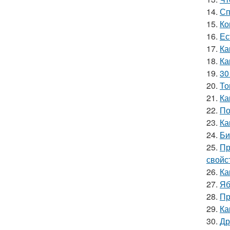
14.
Сп
15.
Ко
16.
Ес
17.
Ка
18.
Ка
19.
30
20.
То
21.
Ка
22.
По
23.
Ка
24.
Би
25.
Пр
свойс
26.
Ка
27.
Яб
28.
Пр
29.
Ка
30.
Др