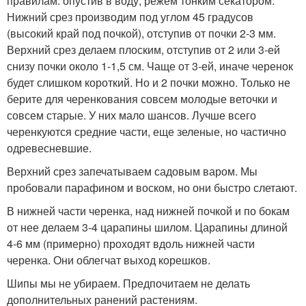
правилам: опустив в воду, режем тонким секатором.
Нижний срез производим под углом 45 градусов
(высокий край под почкой), отступив от почки 2-3 мм.
Верхний срез делаем плоским, отступив от 2 или 3-ей
снизу почки около 1-1,5 см. Чаще от 3-ей, иначе черенок
будет слишком короткий. Но и 2 почки можно. Только не
берите для черенкования совсем молодые веточки и
совсем старые. У них мало шансов. Лучше всего
черенкуются средние части, еще зеленые, но частично
одревесневшие.
Верхний срез запечатываем садовым варом. Мы
пробовали парафином и воском, но они быстро слетают.
В нижней части черенка, над нижней почкой и по бокам
от нее делаем 3-4 царапины шилом. Царапины длиной
4-6 мм (примерно) проходят вдоль нижней части
черенка. Они облегчат выход корешков.
Шипы мы не убираем. Предпочитаем не делать
дополнительных ранений растениям.