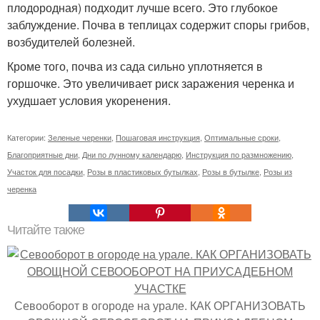
плодородная) подходит лучше всего. Это глубокое
заблуждение. Почва в теплицах содержит споры грибов,
возбудителей болезней.
Кроме того, почва из сада сильно уплотняется в
горшочке. Это увеличивает риск заражения черенка и
ухудшает условия укоренения.
Категории:
Зеленые черенки
,
Пошаговая инструкция
,
Оптимальные сроки
,
Благоприятные дни
,
Дни по лунному календарю
,
Инструкция по размножению
,
Участок для посадки
,
Розы в пластиковых бутылках
,
Розы в бутылке
,
Розы из
черенка
Читайте также
Севооборот в огороде на урале. КАК ОРГАНИЗОВАТЬ