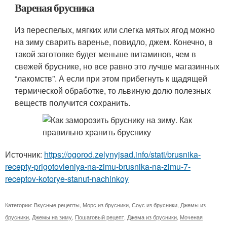
Вареная брусника
Из переспелых, мягких или слегка мятых ягод можно
на зиму сварить варенье, повидло, джем. Конечно, в
такой заготовке будет меньше витаминов, чем в
свежей бруснике, но все равно это лучше магазинных
“лакомств”. А если при этом прибегнуть к щадящей
термической обработке, то львиную долю полезных
веществ получится сохранить.
Источник:
https://ogorod.zelynyjsad.info/stati/brusnika-
recepty-prigotovleniya-na-zimu-brusnika-na-zimu-7-
receptov-kotorye-stanut-nachinkoy
Категории:
Вкусные рецепты
,
Морс из брусники
,
Соус из брусники
,
Джемы из
брусники
,
Джемы на зиму
,
Пошаговый рецепт
,
Джема из брусники
,
Моченая