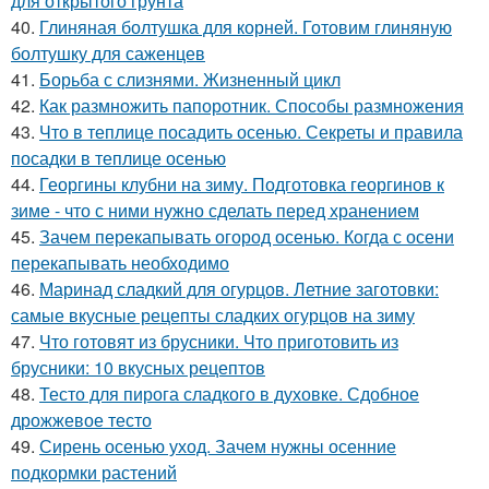
для открытого грунта
40.
Глиняная болтушка для корней. Готовим глиняную
болтушку для саженцев
41.
Борьба с слизнями. Жизненный цикл
42.
Как размножить папоротник. Способы размножения
43.
Что в теплице посадить осенью. Секреты и правила
посадки в теплице осенью
44.
Георгины клубни на зиму. Подготовка георгинов к
зиме - что с ними нужно сделать перед хранением
45.
Зачем перекапывать огород осенью. Когда с осени
перекапывать необходимо
46.
Маринад сладкий для огурцов. Летние заготовки:
самые вкусные рецепты сладких огурцов на зиму
47.
Что готовят из брусники. Что приготовить из
брусники: 10 вкусных рецептов
48.
Тесто для пирога сладкого в духовке. Сдобное
дрожжевое тесто
49.
Сирень осенью уход. Зачем нужны осенние
подкормки растений