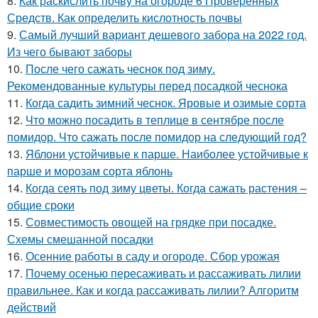
8.
Как раскислить почву на огороде 6 Проверенных
Средств. Как определить кислотность почвы
9.
Самый лучший вариант дешевого забора на 2022 год.
Из чего бывают заборы
10.
После чего сажать чеснок под зиму.
Рекомендованные культуры перед посадкой чеснока
11.
Когда садить зимний чеснок. Яровые и озимые сорта
12.
Что можно посадить в теплице в сентябре после
помидор. Что сажать после помидор на следующий год?
13.
Яблони устойчивые к парше. Наиболее устойчивые к
парше и морозам сорта яблонь
14.
Когда сеять под зиму цветы. Когда сажать растения –
общие сроки
15.
Совместимость овощей на грядке при посадке.
Схемы смешанной посадки
16.
Осенние работы в саду и огороде. Сбор урожая
17.
Почему осенью пересаживать и рассаживать лилии
правильнее. Как и когда рассаживать лилии? Алгоритм
действий