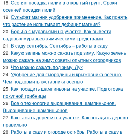
18.
Осеняя посадка лилии в открытый грунт. Сроки
осенней посадки лилий
19.
Сульфат магния удобрение применение. Как понять,
что растение испытывает дефицит магния?
20.
Борьба с муравьями на участке. Как вывести
садовых муравьев химическими средствами
21.
В саду сентябрь. Сентябрь – работы в саду
22.
Какую зелень можно сажать под зиму. Какую зелень
можно сажать на зиму: советы опытных огородников
23.
Что можно сажать под зиму. Лук
24.
Удобрение для смородины и крыжовника осенью.
Чем подкормить кустарники осенью
25.
Как посадить шампиньоны на участке. Подготовка
покупной грибницы
26.
Все о технологии выращивания шампиньонов.
Выращивание шампиньонов
27.
Как сажать деревья на участке. Как посадить дерево
правильно
28.
Работы в саду и огороде октябрь. Работы в саду в