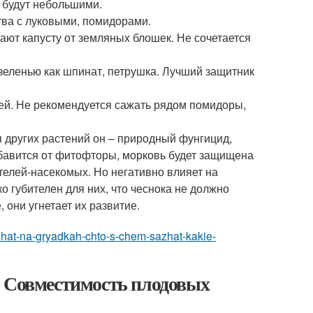
 будут небольшими.
ства с луковыми, помидорами.
ают капусту от земляных блошек. Не сочетается
зеленью как шпинат, петрушка. Лучший защитник
рей. Не рекомендуется сажать рядом помидоры,
 других растений он – природный фунгицид,
збавится от фитофторы, морковь будет защищена
телей-насекомых. Но негативно влияет на
о губителен для них, что чеснока не должно
 они угнетает их развитие.
azhat-na-gryadkah-chto-s-chem-sazhat-kakie-
. Совместимость плодовых