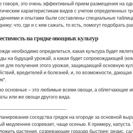
 говоря, это очень эффективный прием размещения на одн
гическим характеристикам видов с учетом определенных т
дениями и опытами были составлены специальные таблицы
нику: что, где и с кем сажать, то есть, помогут подобрать 
естимость на грядке овощных культур
ежде необходимо определиться, какая культура будет являт
ды на будущий урожай, а какая будет сопровождающей (ко
ия для получения этого урожая, защищающей основную кул
йствий, вредителей и болезней, и, по возможности, дающая
к".
о основные – это любимые всеми овощи, а облегчающие им
аты или же овощи другого вида.
_________________________
ланировании соседства грядок на огороде за основной вы
ый медленнее созревает, чаще осенью. К примеру, капуста.
ложить растения, созревающие гораздо быстрее: редис, сал