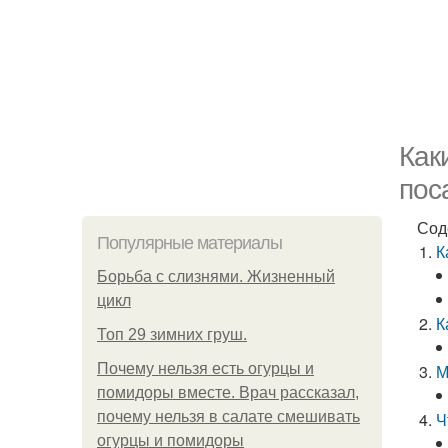
Как
пос
Сод
Популярные материалы
К
Борьба с слизнями. Жизненный
цикл
К
Топ 29 зимних груш.
Почему нельзя есть огурцы и
М
помидоры вместе. Врач рассказал,
почему нельзя в салате смешивать
Ч
огурцы и помидоры