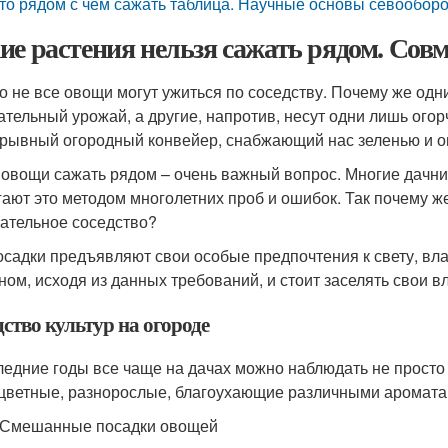
то рядом с чем сажать таблица. Научные основы севообор
ие растения нельзя сажать рядом. Сов
о не все овощи могут ужиться по соседству. Почему же од
ательный урожай, а другие, напротив, несут одни лишь ого
рывный огородный конвейер, снабжающий нас зеленью и ов
 овощи сажать рядом – очень важный вопрос. Многие дачники
гают это методом многолетних проб и ошибок. Так почему ж
ательное соседство?
осадки предъявляют свои особые предпочтения к свету, влаг
ном, исходя из данных требований, и стоит заселять свои в
ство культур на огороде
ледние годы все чаще на дачах можно наблюдать не просто
цветные, разнорослые, благоухающие различными ароматам
 Смешанные посадки овощей