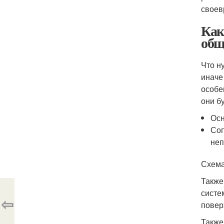
своев
Как
общ
Что н
иначе
особе
они б
Осн
Соп
неп
Схема
Также
систе
⇦
повер
Также