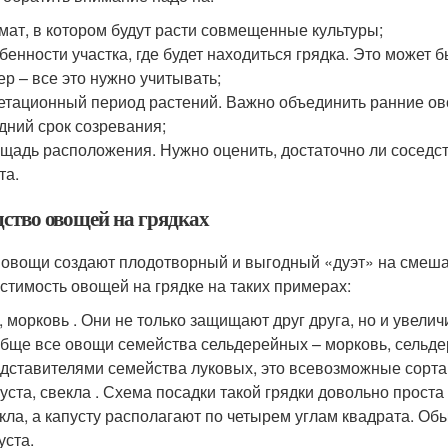
мат, в котором будут расти совмещенные культуры;
бенности участка, где будет находиться грядка. Это может б
ер – все это нужно учитывать;
етационный период растений. Важно объединить ранние ово
дний срок созревания;
щадь расположения. Нужно оценить, достаточно ли сосед
та.
дство овощей на грядках
 овощи создают плодотворный и выгодный «дуэт» на смеша
стимость овощей на грядке на таких примерах:
, морковь . Они не только защищают друг друга, но и увелич
бще все овощи семейства сельдерейных – морковь, сельдер
дставителями семейства луковых, это всевозможные сорта л
уста, свекла . Схема посадки такой грядки довольно проста
кла, а капусту располагают по четырем углам квадрата. О
уста.