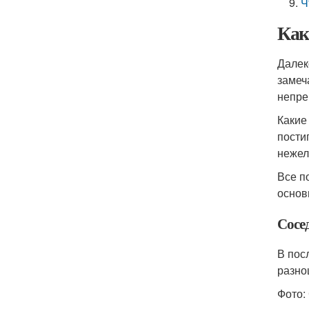
Ч
Как
Далек
замеч
непре
Какие
пости
нежел
Все п
основ
Сосед
В пос
разно
Фото: