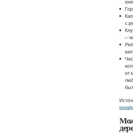
они
Гор
Кап
с р
Клу
– ч
Реп
кап
Чес
кот
от 
люб
быт
Источ
ovosh
Мож
дер