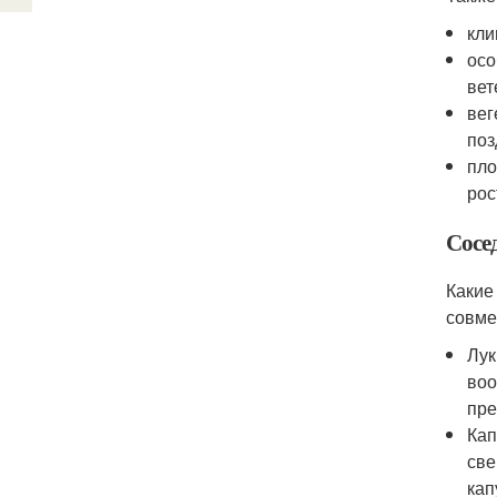
кли
осо
вет
вег
поз
пло
рос
Сосе
Какие
совме
Лук
воо
пре
Кап
све
кап