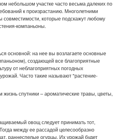
ом небольшом участке часто весьма далеких по
ребований к произрастанию. Многолетними
 совместимости, которые подскажут любому
растения-компаньоны.
ься основной: на нее вы возлагаете основные
мпаньоном), создающей все благоприятные
ьтуру от неблагоприятных погодных
 урожай. Часто такие называют "растение-
 жизнь спутники – ароматические травы, цветы,
ращиваемый овощ следует принимать тот,
 Тогда между ее рассадой целесообразно
ат, раннеспелые огурцы. Их урожай будет