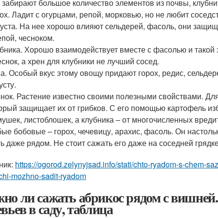
 забирают большое количество элементов из почвы, клубни
ох. Ладит с огурцами, репой, морковью, но не любит сосед
уста. На нее хорошо влияют сельдерей, фасоль, они защищ
епой, чесноком.
бника. Хорошо взаимодействует вместе с фасолью и такой 
еснок, а хрен для клубники не лучший сосед.
а. Особый вкус этому овощу придают горох, редис, сельде
усту.
нок. Растение известно своими полезными свойствами. Для
орый защищает их от грибков. С его помощью картофель и
мушек, листоблошек, а клубника – от многочисленных вреди
ые бобовые – горох, чечевицу, арахис, фасоль. Он настольк
ь даже рядом. Не стоит сажать его даже на соседней грядке,
ник:
https://ogorod.zelynyjsad.info/stati/chto-ryadom-s-chem-s
chi-mozhno-sadit-ryadom
но ли сажать абрикос рядом с вишней
евьев в саду, таблица