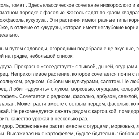
оль, томат . Здесь классическое сочетание низкорослого и 
матном порядке с фасолью. Фасоль садят по краям квадрат
ох/фасоль, кукуруза . Эти растения имеют разные типы кор
бже, в отличие от кукурузы, которая имеет неглубокие корн
деально.
ым путем садоводы, огородники подобрали еще вкусные, 
й на грядке, небольшой список:
уруза. Прекрасно «соседствует» с тыквой, дыней, огурцами.
рец. Неприхотливое растение, которое сочетается почти с
солнухом, редисом, бобовыми культурами, салатом. Не люби
ец. Любит «дружить» с луком, морковью, огурцами, кольраб
тофель. Сочетается с редисом, фасолью, арбузом, свеклой, 
лажан. Может расти вместе с острым перцем, фасолью, кото
жай. Не рекомендуется сажать рядом с картошкой, помидор
зить качество урожая в несколько раз.
идор. Эффективнее растет вместе с огурцами, морковью, л
ы. Высаживая их с картофелем, будьте бдительны: бобовые