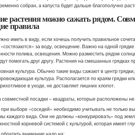
ременно собран, а капуста будет дальше благополучно раст
ие растения можно сажать рядом. Совм
ие правила
ужно иметь в виду, если хочешь получить правильное сочета
 «состязаются» за воду, освещение. Важно на одной грядке
нности полива, освещения. Можно разместить рядом солнц
удут помогать друг другу. Растения на смешанных грядках п
овная культура. Обычно такие виды сажают в центр грядки, 
ровождающая культура. Располагается по краям грядки ил
рихотливое в уходе, не доставляет лишних хлопот.
 совместной посадки – квадраты, которые расположены не с
 при выборе «соседей» необходимо учитывать не только выс
мы каждого вида. Они не должны «конкурировать» под зем
хностной корневой системой с культурой, которая имеет глу
 обратить внимание надо на: