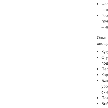
Фас
шах
Гор
глу
– и
Опытн
овоще
Кук
Огу
под
Пер
Кар
Бак
уро
сни
Пом
Боб