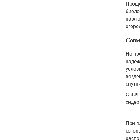
Проще
биоло
наблю
огород
Совм
Но пр
надеж
услов
возде
спутни
Обычн
сидер
_____
При п
котор
распо