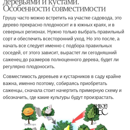
деревьями и кустами.
Особенности совместимости
Грушу часто можно встретить на участке садовода, это
дерево прекрасно плодоносит и в южных краях, и в
Соседи для чеснока
Соседи по грядке
северных регионах. Нужно только выбрать правильный
сорт и обеспечить всесторонний уход. Но это после, а
начать все следует именно с подбора правильных
соседей, от этого зависит, вырастет ли сегодняшний
Соседи на грядке
Соседи по грядкам
саженец до размеров полноценного дерева, будет ли
регулярно плодоносить.
Совместимость деревьев и кустарников в саду крайне
важна, именно поэтому, собираясь приобретать
Соседи для клубники
Соседи для сливы
саженцы, сначала стоит начертить примерную схему и
обозначить, где какие культуры будут произрастать.
Соседи для винограда