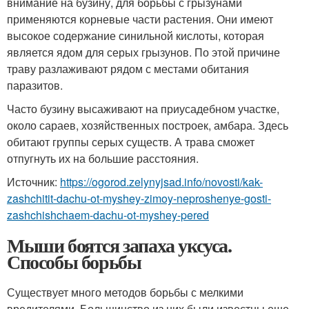
внимание на бузину, для борьбы с грызунами
применяются корневые части растения. Они имеют
высокое содержание синильной кислоты, которая
является ядом для серых грызунов. По этой причине
траву разлаживают рядом с местами обитания
паразитов.
Часто бузину высаживают на приусадебном участке,
около сараев, хозяйственных построек, амбара. Здесь
обитают группы серых существ. А трава сможет
отпугнуть их на большие расстояния.
Источник:
https://ogorod.zelynyjsad.info/novosti/kak-
zashchitit-dachu-ot-myshey-zimoy-neproshenye-gosti-
zashchishchaem-dachu-ot-myshey-pered
Мыши боятся запаха уксуса.
Способы борьбы
Существует много методов борьбы с мелкими
вредителями. Большинство из них были известны еще