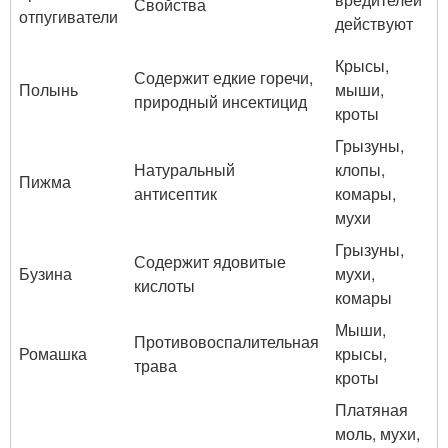
Свойства
отпугиватели
действуют
Крысы,
Содержит едкие горечи,
Полынь
мыши,
природный инсектицид
кроты
Грызуны,
Натуральный
клопы,
Пижма
антисептик
комары,
мухи
Грызуны,
Содержит ядовитые
Бузина
мухи,
кислоты
комары
Мыши,
Противовоспалительная
Ромашка
крысы,
трава
кроты
Платяная
моль, мухи,