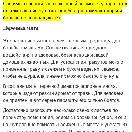
Они имеют резкий запах, который вызывает у паразитов
отталкивающие чувства, они быстро покидают норы и
больше не возвращаются.
Перечная мята
Это растение считается действенным средством для
борьбы с мышами. Оно не оказывает вредного
воздействия на здоровье, безопасно для людей,
домашних животных. Для устранения грызунов можно
применять траву в свежем и сухом виде, но главное,
чтобы не шуршала, иначе их можно быстро спугнуть.
В составе мяты перечной имеются эфирные масла,
которые издают резкий аромат от травы. Для человека
он приятен, а вот серые паразиты его сильно боятся.
Достаточно разложить несколько свежих листьев по
периметру помещения, рядом с норами грызунов, и они
начнут спешно покидать насиженные места и убегать из
дома на дальние расстояния. В зимнее время подойдет