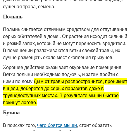
сушеная трава, семена.
Полынь
Полынь считается отличным средством для отпугивания
серых обитателей в доме . От растения исходит сильный
и резкий запах, который не могут переносить вредители.
В помещении разлаживаются ветки свежей травы, их
лучше размещать около мест скопления грызунов.
Хорошее действие оказывает окуривание помещения.
Ветки полыни необходимо поджечь, и затем пройти с
ними по дому.
Дым от травы распространится, проникнет
в щели, доберется до серых паразитов даже в
труднодоступных местах. В результате мыши быстро
покинут логово.
Бузина
В поисках того,
чего боятся мыши
, стоит обратить