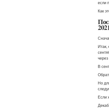
если 
Как э
Пос
2021
Снача
Итак,
сентя
через
В сент
Обрат
Но дл
следу
Если 
Декаб