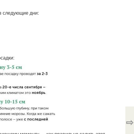
 в следующие дни:
садки:
⇨
едующему моменту — как правильно садить этот