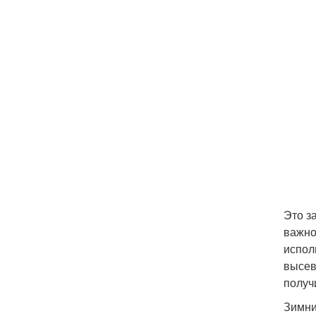
Это з
важно
испол
высев
получ
Зимни