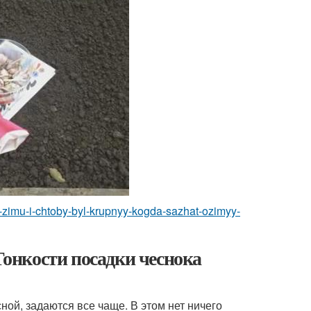
od-zimu-i-chtoby-byl-krupnyy-kogda-sazhat-ozimyy-
 Тонкости посадки чеснока
сной, задаются все чаще. В этом нет ничего