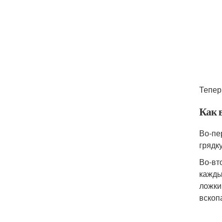
Тепер
Как в
Во-пе
грядк
Во-вт
кажды
ложки
вскоп