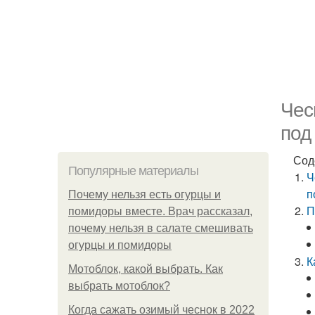
Чес
под
Сод
Популярные материалы
Ч
п
Почему нельзя есть огурцы и
П
помидоры вместе. Врач рассказал,
почему нельзя в салате смешивать
огурцы и помидоры
К
Мотоблок, какой выбрать. Как
выбрать мотоблок?
Когда сажать озимый чеснок в 2022