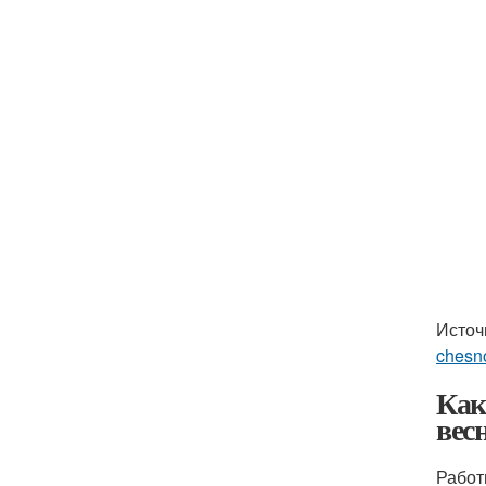
Источ
chesn
Как
вес
Работ