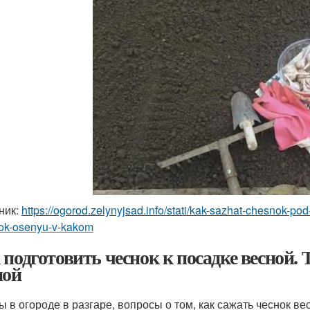
ник:
https://ogorod.zelynyjsad.info/stati/kak-sazhat-chesnok-p
ok-osenyu-v-kakom
 подготовить чеснок к посадке весной.
ной
ы в огороде в разгаре, вопросы о том, как сажать чеснок ве