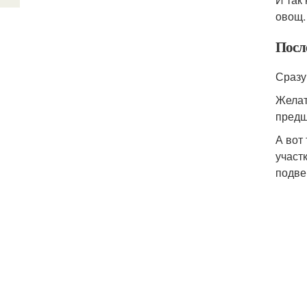
овощ.
Посл
Сразу
Желат
предш
А вот
участ
подве