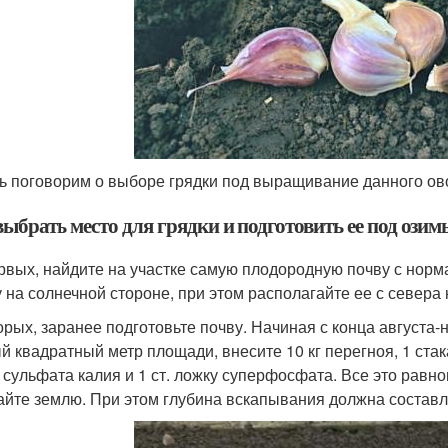
ь поговорим о выборе грядки под выращивание данного ов
ыбрать место для грядки и подготовить ее под озим
рвых, найдите на участке самую плодородную почву с норм
у на солнечной стороне, при этом располагайте ее с севера 
орых, заранее подготовьте почву. Начиная с конца августа-н
й квадратный метр площади, внесите 10 кг перегноя, 1 стака
 сульфата калия и 1 ст. ложку суперфосфата. Все это равн
айте землю. При этом глубина вскапывания должна составл