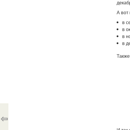
декаб
А вот
в с
в о
в н
в д
Также
⇦
И так