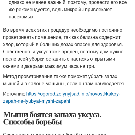
однако не менее важный, поэтому, провести его все
же рекомендуется, ведь микробы привлекают
насекомых.
Во время всех этих процедур необходимо постоянно
проветривать помещение, так как белизна содержит
хлор, который в больших дозах опасен для здоровья.
Собственно, и уксус тоже вреден, поэтому дом нужно
после всей уборки оставить с настежь открытыми
окнами и дверьми максимум часа на три.
Метод проветривания также поможет убрать запах
мышей и в салоне машины, если он там наблюдается.
Источник:
https://ogorod.zelynyjsad.info/novosti/kakoy-
zapah-ne-lyubyat-myshi-zapahi
Мыши боятся запаха уксуса.
Способы борьбы
Существует много методов борьбы с мелкими