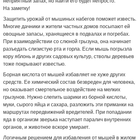
неприятный запах, но найти его будет непросто.
На заметку!
Защитить урожай от мышиных набегов поможет известь.
Многие дачники и жители частных домов посыпают ей
овощные запасы, хранящиеся в подвалах и погребах.
При взаимодействии со слюной грызуна, она начинает
разъедать слизистую рта и горла. Если мышь погрызла
кору яблонь и других садовых культур, стволы деревьев
тоже покрывают известью.
Борная кислота от мышей избавляет не хуже других
средств. Ее химический состав безвреден для человека,
но оказывает смертельное воздействие на мелких
грызунов. Нужно слепить шарики из борной кислоты,
муки, сырого яйца и сахара, разложить эти приманки на
маршрутах передвижений вредителей. При попадании
яда в организм зверька наступает паралич внутренних
органов, и животное вскоре умирает.
Логичным решением для избавления от мышей в жилом