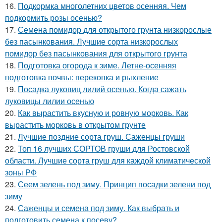
16.
Подкормка многолетних цветов осенняя. Чем
подкормить розы осенью?
17.
Семена помидор для открытого грунта низкорослые
без пасынкования. Лучшие сорта низкорослых
помидор без пасынкования для открытого грунта
18.
Подготовка огорода к зиме. Летне-осенняя
подготовка почвы: перекопка и рыхление
19.
Посадка луковиц лилий осенью. Когда сажать
луковицы лилии осенью
20.
Как вырастить вкусную и ровную морковь. Как
вырастить морковь в открытом грунте
21.
Лучшие поздние сорта груш. Саженцы груши
22.
Топ 16 лучших СОРТОВ груши для Ростовской
области. Лучшие сорта груш для каждой климатической
зоны РФ
23.
Сеем зелень под зиму. Принцип посадки зелени под
зиму
24.
Саженцы и семена под зиму. Как выбрать и
подготовить семена к посеву?