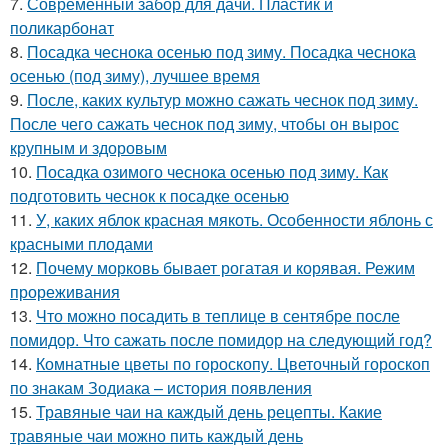
7.
Современный забор для дачи. Пластик и
поликарбонат
8.
Посадка чеснока осенью под зиму. Посадка чеснока
осенью (под зиму), лучшее время
9.
После, каких культур можно сажать чеснок под зиму.
После чего сажать чеснок под зиму, чтобы он вырос
крупным и здоровым
10.
Посадка озимого чеснока осенью под зиму. Как
подготовить чеснок к посадке осенью
11.
У, каких яблок красная мякоть. Особенности яблонь с
красными плодами
12.
Почему морковь бывает рогатая и корявая. Режим
прореживания
13.
Что можно посадить в теплице в сентябре после
помидор. Что сажать после помидор на следующий год?
14.
Комнатные цветы по гороскопу. Цветочный гороскоп
по знакам Зодиака – история появления
15.
Травяные чаи на каждый день рецепты. Какие
травяные чаи можно пить каждый день