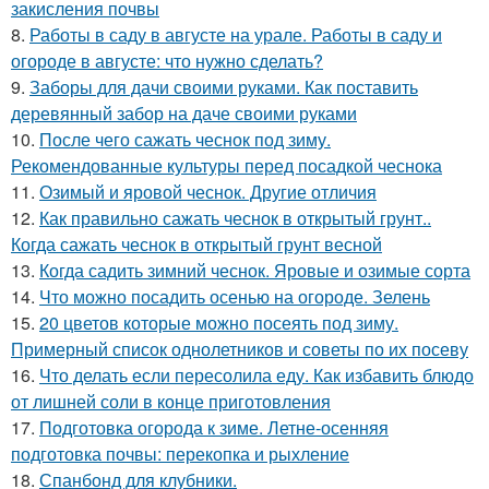
закисления почвы
8.
Работы в саду в августе на урале. Работы в саду и
огороде в августе: что нужно сделать?
9.
Заборы для дачи своими руками. Как поставить
деревянный забор на даче своими руками
10.
После чего сажать чеснок под зиму.
Рекомендованные культуры перед посадкой чеснока
11.
Озимый и яровой чеснок. Другие отличия
12.
Как правильно сажать чеснок в открытый грунт..
Когда сажать чеснок в открытый грунт весной
13.
Когда садить зимний чеснок. Яровые и озимые сорта
14.
Что можно посадить осенью на огороде. Зелень
15.
20 цветов которые можно посеять под зиму.
Примерный список однолетников и советы по их посеву
16.
Что делать если пересолила еду. Как избавить блюдо
от лишней соли в конце приготовления
17.
Подготовка огорода к зиме. Летне-осенняя
подготовка почвы: перекопка и рыхление
18.
Спанбонд для клубники.