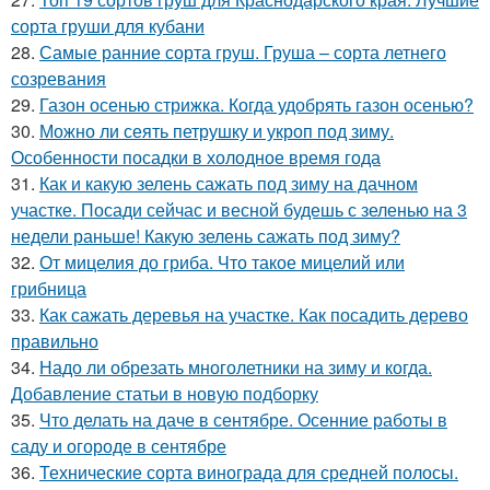
сорта груши для кубани
28.
Самые ранние сорта груш. Груша – сорта летнего
созревания
29.
Газон осенью стрижка. Когда удобрять газон осенью?
30.
Можно ли сеять петрушку и укроп под зиму.
Особенности посадки в холодное время года
31.
Как и какую зелень сажать под зиму на дачном
участке. Посади сейчас и весной будешь с зеленью на 3
недели раньше! Какую зелень сажать под зиму?
32.
От мицелия до гриба. Что такое мицелий или
грибница
33.
Как сажать деревья на участке. Как посадить дерево
правильно
34.
Надо ли обрезать многолетники на зиму и когда.
Добавление статьи в новую подборку
35.
Что делать на даче в сентябре. Осенние работы в
саду и огороде в сентябре
36.
Технические сорта винограда для средней полосы.