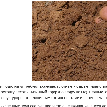
й подготовки требуют тяжелые, плотные и сырые глинистые
ерекопку песок и низинный торф (по ведру на м
2
). Бедные,
 структурировать глинистыми компонентами и перегноем (п
акисленных почв следует провести ощелачивание, внеся дол