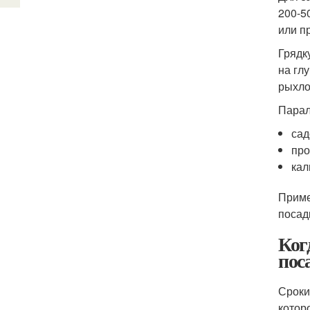
200-50
или п
Грядк
на гл
рыхло
Парал
сад
про
кал
Приме
посад
Ког
пос
Сроки
котор