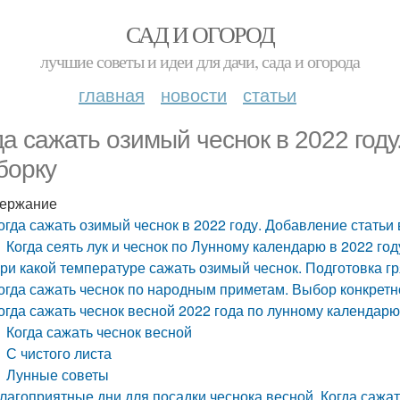
САД И ОГОРОД
лучшие советы и идеи для дачи, сада и огорода
главная
новости
статьи
да сажать озимый чеснок в 2022 году
борку
ержание
огда сажать озимый чеснок в 2022 году. Добавление статьи
Когда сеять лук и чеснок по Лунному календарю в 2022 год
ри какой температуре сажать озимый чеснок. Подготовка г
огда сажать чеснок по народным приметам. Выбор конкретн
огда сажать чеснок весной 2022 года по лунному календар
Когда сажать чеснок весной
С чистого листа
Лунные советы
лагоприятные дни для посадки чеснока весной. Когда сажат