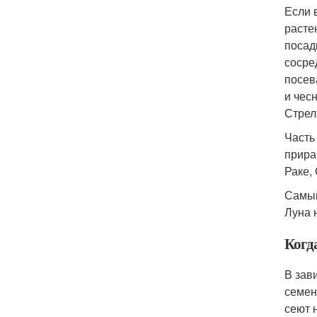
Если 
расте
посад
сосре
посев
и чес
Стрел
Часть
прира
Раке,
Самый
Луна 
Когда
В зав
семен
сеют 