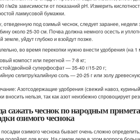
0 г/м
2
в зависимости от показаний рН. Измерить кислотно
ростой лакмусовой бумажки.
у, отведенную под озимый чеснок, следует заранее, недели 
убину около 25-30 см. Почва должна немного осесть и уплот
й земле, уйдут глубоко и взойдут позже.
лельно, во время перекопки нужно внести удобрения (на 1 
овый компост или перегной — 7-8 кг;
стой/двойной суперфосфат — 35-40 г/15-20 г;
ийную селитру/калийную соль — 20-25 г или золу древесную
чание: Азотсодержащие удобрения (свежий навоз, куриный 
ки вносить нельзя, так как азот неизбежно спровоцирует рез
да сажать чеснок по народным примет
адки озимого чеснока
 посадки озимого чеснока бывает очень сложно определить
ое подойдет для всех. На самом деле в этом вопросе боль