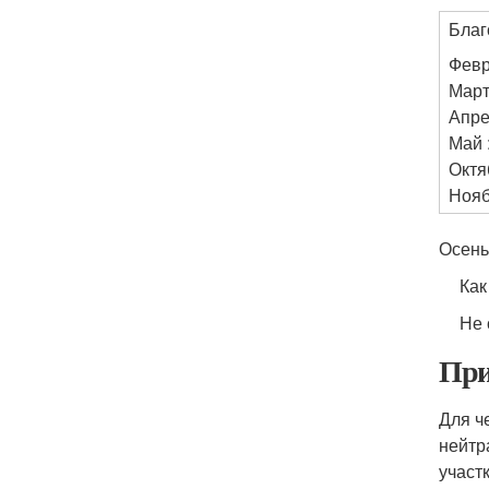
Благ
Февра
Март 
Апрел
Май :
Октяб
Ноябр
Осень
Как
Не 
При
Для ч
нейтр
участ