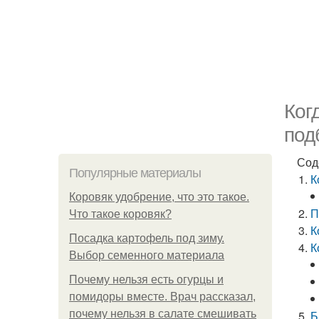
Ког
под
Сод
Популярные материалы
К
Коровяк удобрение, что это такое.
П
Что такое коровяк?
К
Посадка картофель под зиму.
К
Выбор семенного материала
Почему нельзя есть огурцы и
помидоры вместе. Врач рассказал,
почему нельзя в салате смешивать
Б