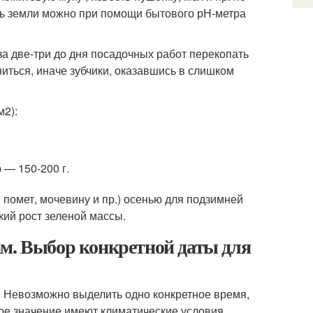
сть земли можно при помощи бытового рН-метра
за две-три до дня посадочных работ перекопать
ниться, иначе зубчики, оказавшись в слишком
м
2
):
 — 150-200 г.
помет, мочевину и пр.) осенью для подзимней
кий рост зеленой массы.
ам. Выбор конкретной даты для
. Невозможно выделить одно конкретное время,
шое значение имеют климатические условия