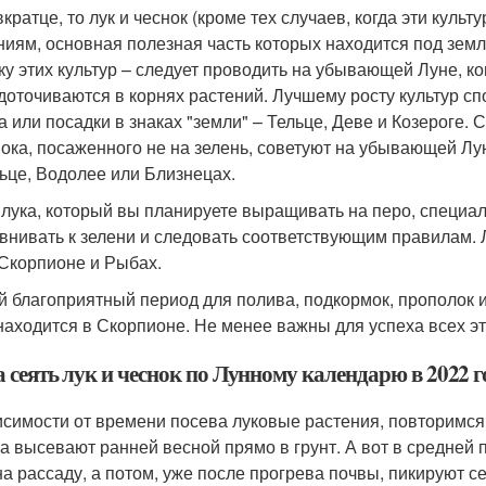
вкратце, то лук и чеснок (кроме тех случаев, когда эти куль
ниям, основная полезная часть которых находится под зем
ку этих культур – следует проводить на убывающей Луне, 
доточиваются в корнях растений. Лучшему росту культур с
а или посадки в знаках "земли" – Тельце, Деве и Козероге. 
нока, посаженного не на зелень, советуют на убывающей Луне
ьце, Водолее или Близнецах.
 лука, который вы планируете выращивать на перо, специ
внивать к зелени и следовать соответствующим правилам. 
 Скорпионе и Рыбах.
 благоприятный период для полива, подкормок, прополок и 
находится в Скорпионе. Не менее важны для успеха всех э
 сеять лук и чеснок по Лунному календарю в 2022 г
исимости от времени посева луковые растения, повторимся
а высевают ранней весной прямо в грунт. А вот в средней
на рассаду, а потом, уже после прогрева почвы, пикируют с