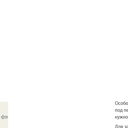
Особо
под п
⇦
нужно
Для з