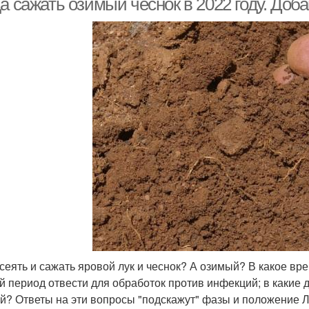
а сажать озимый чеснок в 2022 году. Доб
 сеять и сажать яровой лук и чеснок? А озимый? В какое вр
ой период отвести для обработок против инфекций; в какие д
й? Ответы на эти вопросы "подскажут" фазы и положение Л