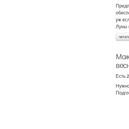
Предп
обесп
уж ес
Луны 
читат
Мож
вес
Есть 
Нужно
Подго