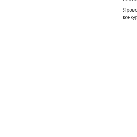
Ярово
конку