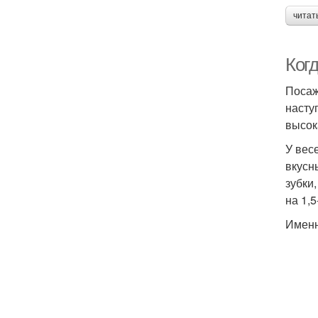
читат
Ког
Посаж
насту
высок
У вес
вкусн
зубки
на 1,
Именн