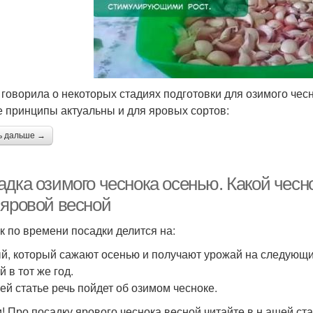
 говорила о некоторых стадиях подготовки для озимого чес
е принципы актуальны и для яровых сортов:
ь дальше →
адка озимого чеснока осенью. Какой чес
 яровой весной
к по времени посадки делится на:
й, который сажают осенью и получают урожай на следующи
 в тот же год.
ей статье речь пойдет об озимом чесноке.
и! Про посадку ярового чеснока весной читайте в н ашей ста