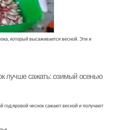
нока, который высаживается весной. Эти и
нок лучше сажать: озимый осенью
й год;яровой чеснок сажают весной и получают
тье.