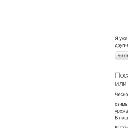
Я уже
други
читат
Пос
или
Чесно
озимы
урожай
В наш
Кстат