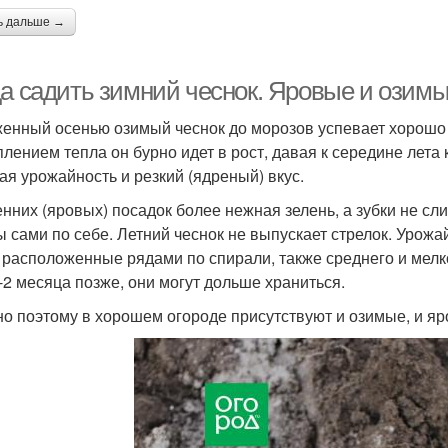
ь дальше →
да садить зимний чеснок. Яровые и озимы
енный осенью озимый чеснок до морозов успевает хорошо у
плением тепла он бурно идет в рост, давая к середине лета
ая урожайность и резкий (ядреный) вкус.
енних (яровых) посадок более нежная зелень, а зубки не с
ы сами по себе. Летний чеснок не выпускает стрелок. Урожай
, расположенные рядами по спирали, также среднего и мелк
5-2 месяца позже, они могут дольше храниться.
о поэтому в хорошем огороде присутствуют и озимые, и яр