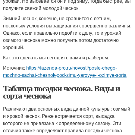
урожай. Но высевается он и под зиму, тогда быстрее, вы
получите свежий молодой чеснок.
Зимний чеснок, конечно, не сравнится с летним,
поскольку условия выращивания совершенно различны.
Однако, если правильно подойти к делу, то и урожай
озимого чеснока можно получить потом достаточно
хороший.
Как это сделать мы сегодня с вами и разберем.
Источник:
https://fazenda-pro.ru/novosti/posle-chego-
mozhno-sazhat-chesnok-pod-zimu-yarovye-i-ozimye-sorta
Таблица посадки чеснока. Виды и
сорта чеснока
Различают два основных вида данной культуры: озимый
и яровой чеснок. Реже встречается сорт, высадка
которого не привязана к определенному сезону. Эти
отличия также определяют правила посадки чеснока.