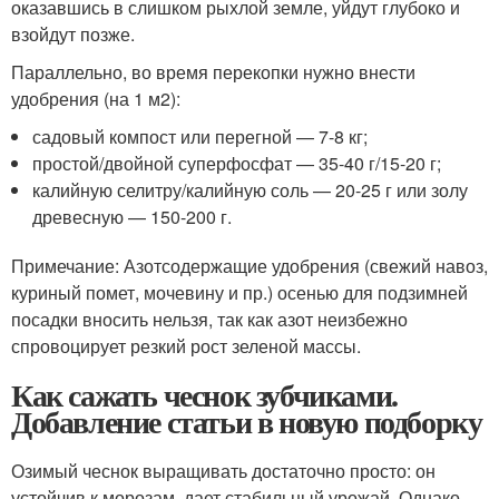
оказавшись в слишком рыхлой земле, уйдут глубоко и
взойдут позже.
Параллельно, во время перекопки нужно внести
удобрения (на 1 м
2
):
садовый компост или перегной — 7-8 кг;
простой/двойной суперфосфат — 35-40 г/15-20 г;
калийную селитру/калийную соль — 20-25 г или золу
древесную — 150-200 г.
Примечание: Азотсодержащие удобрения (свежий навоз,
куриный помет, мочевину и пр.) осенью для подзимней
посадки вносить нельзя, так как азот неизбежно
спровоцирует резкий рост зеленой массы.
Как сажать чеснок зубчиками.
Добавление статьи в новую подборку
Озимый чеснок выращивать достаточно просто: он
устойчив к морозам, дает стабильный урожай. Однако