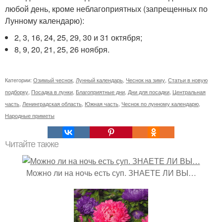
любой день, кроме неблагоприятных (запрещенных по
Лунному календарю):
2, 3, 16, 24, 25, 29, 30 и 31 октября;
8, 9, 20, 21, 25, 26 ноября.
Категории:
Озимый чеснок
,
Лунный календарь
,
Чеснок на зиму
,
Статьи в новую
подборку
,
Посадка в лунки
,
Благоприятные дни
,
Дни для посадки
,
Центральная
часть
,
Ленинградская область
,
Южная часть
,
Чеснок по лунному календарю
,
Народные приметы
Читайте также
Можно ли на ночь есть суп. ЗНАЕТЕ ЛИ ВЫ…