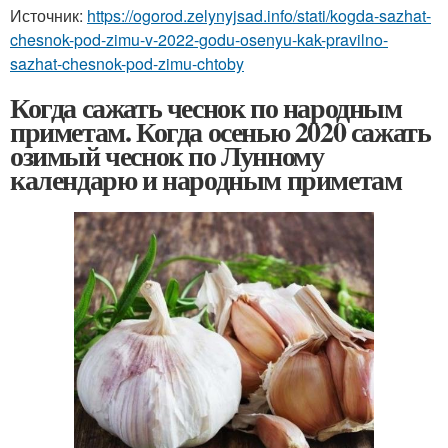
Источник:
https://ogorod.zelynyjsad.info/stati/kogda-sazhat-
chesnok-pod-zimu-v-2022-godu-osenyu-kak-pravilno-
sazhat-chesnok-pod-zimu-chtoby
Когда сажать чеснок по народным
приметам. Когда осенью 2020 сажать
озимый чеснок по Лунному
календарю и народным приметам