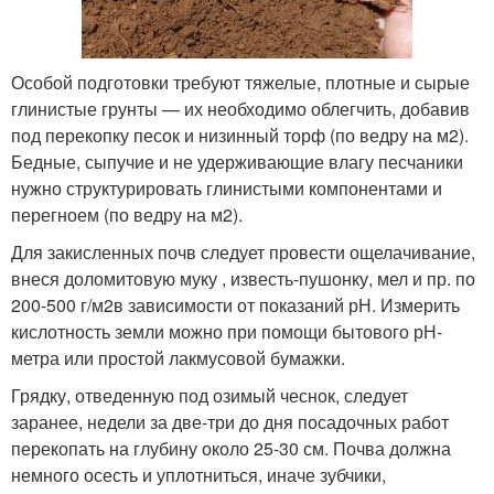
Особой подготовки требуют тяжелые, плотные и сырые
глинистые грунты — их необходимо облегчить, добавив
под перекопку песок и низинный торф (по ведру на м
2
).
Бедные, сыпучие и не удерживающие влагу песчаники
нужно структурировать глинистыми компонентами и
перегноем (по ведру на м
2
).
Для закисленных почв следует провести ощелачивание,
внеся доломитовую муку , известь-пушонку, мел и пр. по
200-500 г/м
2
в зависимости от показаний рН. Измерить
кислотность земли можно при помощи бытового рН-
метра или простой лакмусовой бумажки.
Грядку, отведенную под озимый чеснок, следует
заранее, недели за две-три до дня посадочных работ
перекопать на глубину около 25-30 см. Почва должна
немного осесть и уплотниться, иначе зубчики,