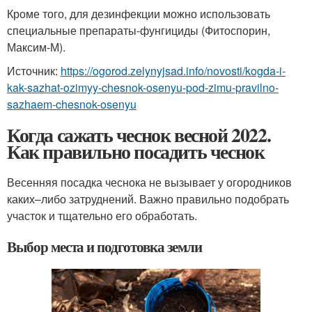
Кроме того, для дезинфекции можно использовать
специальные препараты-фунгициды (Фитоспорин,
Максим-М).
Источник:
https://ogorod.zelynyjsad.info/novosti/kogda-i-
kak-sazhat-ozimyy-chesnok-osenyu-pod-zimu-pravilno-
sazhaem-chesnok-osenyu
Когда сажать чеснок весной 2022.
Как правильно посадить чеснок
Весенняя посадка чеснока не вызывает у огородников
каких–либо затруднений. Важно правильно подобрать
участок и тщательно его обработать.
Выбор места и подготовка земли