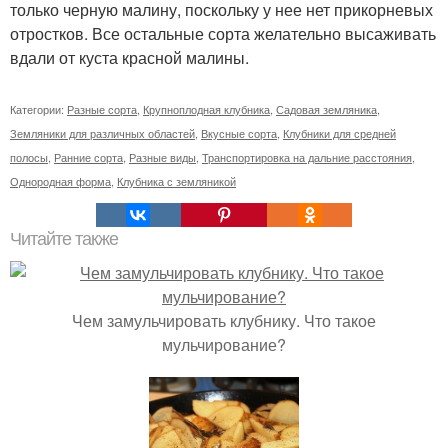
только черную малину, поскольку у нее нет прикорневых
отростков. Все остальные сорта желательно высаживать
вдали от куста красной малины.
Категории:
Разные сорта
,
Крупноплодная клубника
,
Садовая земляника
,
Земляники для различных областей
,
Вкусные сорта
,
Клубники для средней
полосы
,
Ранние сорта
,
Разные виды
,
Транспортировка на дальние расстояния
,
Однородная форма
,
Клубника с земляникой
Читайте также
Чем замульчировать клубнику. Что такое
мульчирование?