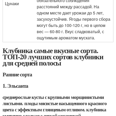
обязательного соблюдения
Цунаки
расстояний между рассадой. На
одном месте дает урожаи до 5 лет,
засухоустойчив. Ягоды первого сбора
могут быть до 100-120 г, но в целом
вес — 60-80 г. Вкус сладковатый, с
ощутимым ароматом муската.
Клубника самые вкусные сорта.
ТОП-20 лучших сортов клубники
для средней полосы
Ранние сорта
1. Эльсанта
среднерослые кусты с крупными морщинистыми
листьями. плоды мясистые насыщенного красного
цвета с эффектным глянцевым отливом. клубника
умеренно сладкая с легкой кислинкой.