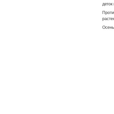
деток
Проти
расте
Осень