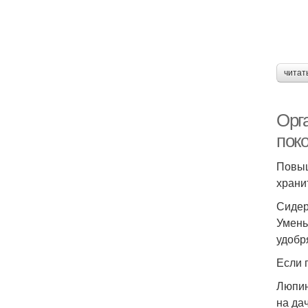
читат
Орг
пок
Повыш
храни
Сиде
Умень
удобр
Если 
Люпин
на да