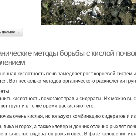
ь дальше →
анические методы борьбы с кислой почво
олением
енная кислотность почв замедляет рост корневой системы
тся. Вот несколько методов органического раскисления грун
раты
шить кислотность помогают травы-сидераты. Их можно выс
яют грунт и в то же время раскисляют его.
почва очень кислая, используют комбинацию сидератов и из
, вика и горох, а также клевер и донник отлично рыхлят по
че в качестве сидератов рожь и овес. В фазе колошения их 