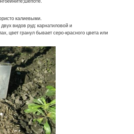
ангбейните;шепоте.
ористо калиевыми.
 двух видов руд: карнатиловой и
ах, цвет гранул бывает серо-красного цвета или