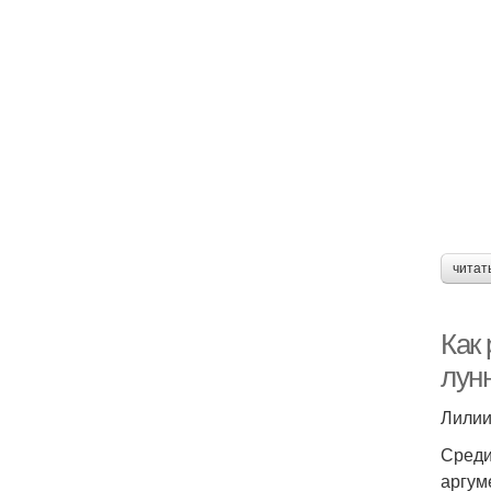
читат
Как
лун
Лилии
Среди
аргум