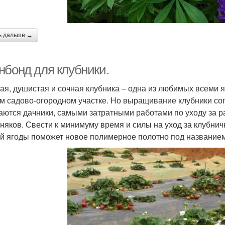
ь дальше →
нбонд для клубники.
ая, душистая и сочная клубника – одна из любимых всеми яг
м садово-огородном участке. Но выращивание клубники со
аются дачники, самыми затратными работами по уходу за р
рняков. Свести к минимуму время и силы на уход за клубни
й ягоды поможет новое полимерное полотно под названием