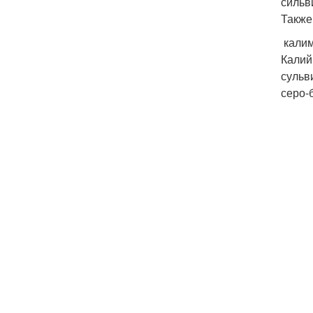
сильв
Также
калим
Калий
сульв
серо-