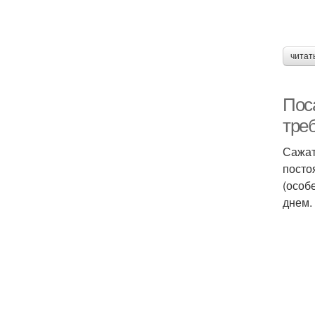
читат
Пос
тре
Сажат
посто
(особ
днем.