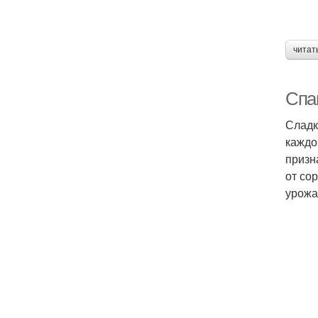
читат
Спа
Сладк
каждо
призн
от со
урожа