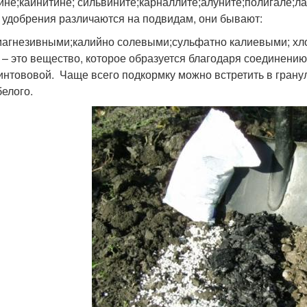
ине;каинитине; сильвините;карналлите;алуните;полигале;л
 удобрения различаются на подвидам, они бывают:
агнезивными;калийно солевыми;сульфатно калиевыми; хл
 – это вещество, которое образуется благодаря соединению
интововой. Чаще всего подкормку можно встретить в гранул
белого.