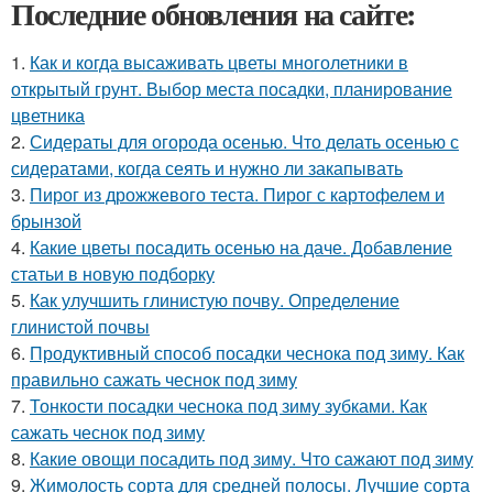
Последние обновления на сайте:
1.
Как и когда высаживать цветы многолетники в
открытый грунт. Выбор места посадки, планирование
цветника
2.
Сидераты для огорода осенью. Что делать осенью с
сидератами, когда сеять и нужно ли закапывать
3.
Пирог из дрожжевого теста. Пирог с картофелем и
брынзой
4.
Какие цветы посадить осенью на даче. Добавление
статьи в новую подборку
5.
Как улучшить глинистую почву. Определение
глинистой почвы
6.
Продуктивный способ посадки чеснока под зиму. Как
правильно сажать чеснок под зиму
7.
Тонкости посадки чеснока под зиму зубками. Как
сажать чеснок под зиму
8.
Какие овощи посадить под зиму. Что сажают под зиму
9.
Жимолость сорта для средней полосы. Лучшие сорта