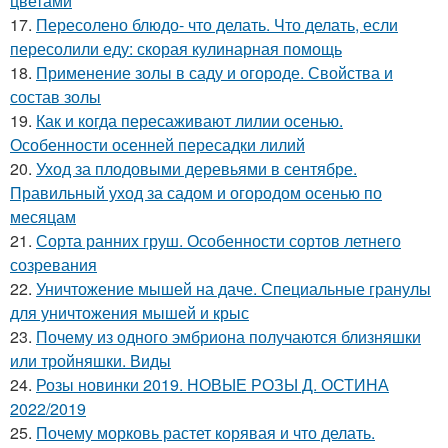
цветами
17.
Пересолено блюдо- что делать. Что делать, если
пересолили еду: скорая кулинарная помощь
18.
Применение золы в саду и огороде. Свойства и
состав золы
19.
Как и когда пересаживают лилии осенью.
Особенности осенней пересадки лилий
20.
Уход за плодовыми деревьями в сентябре.
Правильный уход за садом и огородом осенью по
месяцам
21.
Сорта ранних груш. Особенности сортов летнего
созревания
22.
Уничтожение мышей на даче. Специальные гранулы
для уничтожения мышей и крыс
23.
Почему из одного эмбриона получаются близняшки
или тройняшки. Виды
24.
Розы новинки 2019. НОВЫЕ РОЗЫ Д. ОСТИНА
2022/2019
25.
Почему морковь растет корявая и что делать.