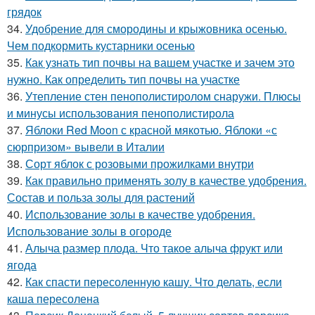
грядок
34.
Удобрение для смородины и крыжовника осенью.
Чем подкормить кустарники осенью
35.
Как узнать тип почвы на вашем участке и зачем это
нужно. Как определить тип почвы на участке
36.
Утепление стен пенополистиролом снаружи. Плюсы
и минусы использования пенополистирола
37.
Яблоки Red Moon с красной мякотью. Яблоки «с
сюрпризом» вывели в Италии
38.
Сорт яблок с розовыми прожилками внутри
39.
Как правильно применять золу в качестве удобрения.
Состав и польза золы для растений
40.
Использование золы в качестве удобрения.
Использование золы в огороде
41.
Алыча размер плода. Что такое алыча фрукт или
ягода
42.
Как спасти пересоленную кашу. Что делать, если
каша пересолена