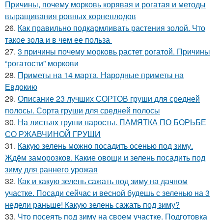
Причины, почему морковь корявая и рогатая и методы
выращивания ровных корнеплодов
26.
Как правильно подкармливать растения золой. Что
такое зола и в чем ее польза
27.
3 причины почему морковь растет рогатой. Причины
“рогатости” моркови
28.
Приметы на 14 марта. Народные приметы на
Евдокию
29.
Описание 23 лучших СОРТОВ груши для средней
полосы. Сорта груши для средней полосы
30.
На листьях груши наросты. ПАМЯТКА ПО БОРЬБЕ
СО РЖАВЧИНОЙ ГРУШИ
31.
Какую зелень можно посадить осенью под зиму.
Ждём заморозков. Какие овощи и зелень посадить под
зиму для раннего урожая
32.
Как и какую зелень сажать под зиму на дачном
участке. Посади сейчас и весной будешь с зеленью на 3
недели раньше! Какую зелень сажать под зиму?
33.
Что посеять под зиму на своем участке. Подготовка