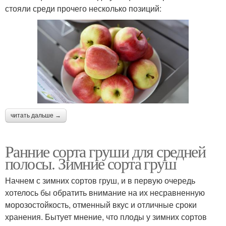
стояли среди прочего несколько позиций:
Розовые сорта
Белорусские сорта
Среднеспелые сорта
Технические сорта
читать дальше →
Ранние сорта груши для средней
Неукрывные сорта
Известные сорта
полосы. Зимние сорта груш
Начнем с зимних сортов груш, и в первую очередь
хотелось бы обратить внимание на их несравненную
Десертные сорта
Морозостойкие сорта
морозостойкость, отменный вкус и отличные сроки
хранения. Бытует мнение, что плоды у зимних сортов