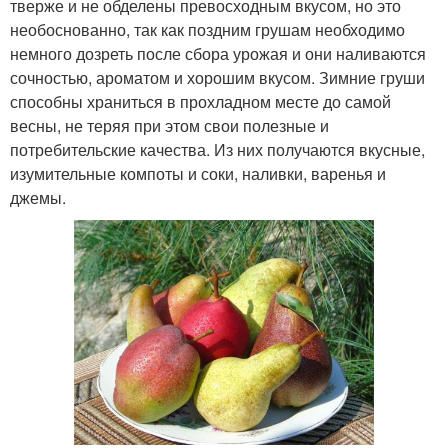
тверже и не обделены превосходным вкусом, но это
необоснованно, так как поздним грушам необходимо
немного дозреть после сбора урожая и они наливаются
Вкусный урожай
Технический сорт
сочностью, ароматом и хорошим вкусом. Зимние груши
способны храниться в прохладном месте до самой
весны, не теряя при этом свои полезные и
потребительские качества. Из них получаются вкусные,
Элитные сорта
Столовый сорт
изумительные компоты и соки, наливки, варенья и
джемы.
Столовые сорта
Сорта от а
Сорта с высоким
Клубные сорта
содержанием