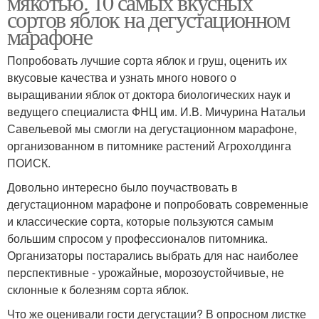
мякотью. 10 самых вкусных
сортов яблок на дегустационном
марафоне
Морозоустойчивые
Попробовать лучшие сорта яблок и груш, оценить их
Сорта для татарстана
сорта
вкусовые качества и узнать много нового о
выращивании яблок от доктора биологических наук и
ведущего специалиста ФНЦ им. И.В. Мичурина Натальи
Савельевой мы смогли на дегустационном марафоне,
Зимостойкие сорта
Самоплодные сорта
организованном в питомнике растений Агрохолдинга
ПОИСК.
Довольно интересно было поучаствовать в
дегустационном марафоне и попробовать современные
Осенние сорта
Крупные сорта
и классические сорта, которые пользуются самым
большим спросом у профессионалов питомника.
Организаторы постарались выбрать для нас наиболее
перспективные - урожайные, морозоустойчивые, не
склонные к болезням сорта яблок.
Съедобные сорта
Поздние сорта
Что же оценивали гости дегустации? В опросном листке