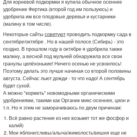
Для корневой подкормки я купила обычное осеннее
удобрение Фертика (второй год им пользуюсь) и
удобрила им все плодовые деревья и кустарники
(малину в том числе).
Некоторые сайты
советуют
проводить подкормку сада в
сентябре/октябре . Но в нашей полосе (Сибирь) - это
поздно. В прошлом году в октябре я удобрила также
малину, а весной под мульчей обнаружила все свои
гранулы целёхонькие! Ничего осенью не усвоилось!
Поэтому делать это лучше начиная со второй половины
августа. Сейчас льют дожди - то что надо! А сентябрь
будет сухой.
А можно "кормить" новомодными органическими
удобрениями, такими как Органик микс-осеннее, цион и
т.п. Но я этим не заморачиваюсь по двум причинам:
Всё равно растение из них возьмет тот же фосфор и
калий)
Мои яблони/сливы/алыча/жимолость/вишня еще не