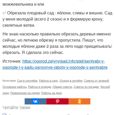
можжевельника и ели
✅ Обрезала плодовый сад : яблони, сливы и вишню. Сад
у меня молодой (всего 2 сезон) и я формирую крону,
скелетные ветви.
Не знаю насколько правильно обрезать деревья именно
сейчас, но летнюю обрезку я пропустила. Пишут, что
молодые яблони даже 2 раза за лето надо прищипывать/
обрезать. Я сделала это сейчас.
Источник:
https://ogorod.zelynyjsad.info/stati/sentyabr-v-
ogorode-i-v-sadu-osnovnye-raboty-v-ogorode-v-sentyabre
Категории:
Сад в сентябре
,
Работы в саду
,
Огород в октябре
,
Советы от зеленой
,
Основные работы
,
Работы в огороде
,
Общие советы
,
Советы по посадке
,
Лесной
опад
,
Применение на грядке
,
Работы на даче
Читайте также