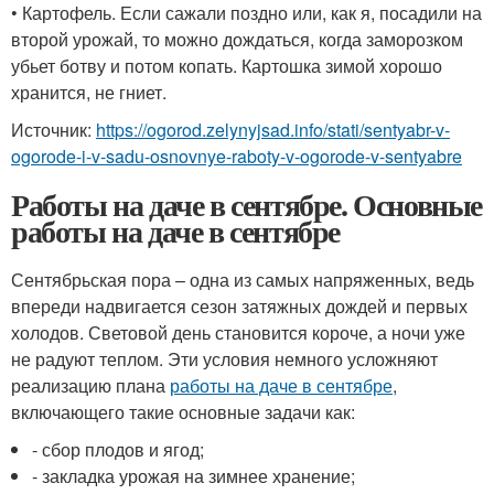
• Картофель. Если сажали поздно или, как я, посадили на
второй урожай, то можно дождаться, когда заморозком
убьет ботву и потом копать. Картошка зимой хорошо
хранится, не гниет.
Источник:
https://ogorod.zelynyjsad.info/stati/sentyabr-v-
ogorode-i-v-sadu-osnovnye-raboty-v-ogorode-v-sentyabre
Работы на даче в сентябре. Основные
работы на даче в сентябре
Сентябрьская пора – одна из самых напряженных, ведь
впереди надвигается сезон затяжных дождей и первых
холодов. Световой день становится короче, а ночи уже
не радуют теплом. Эти условия немного усложняют
реализацию плана
работы на даче в сентябре
,
включающего такие основные задачи как:
- сбор плодов и ягод;
- закладка урожая на зимнее хранение;