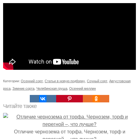
Категории:
Осенний сорт
,
Статьи в новую подборку
,
Сочный сорт
,
Августовская
роса
,
Зимние сорта
,
Челябинская груша
,
Осенний меллин
Читайте также
Отличие чернозема от торфа. Чернозем, торф и
перегной –, что лучше?