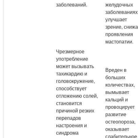
заболеваний.
желудочных
заболеваниях
улучшает
зрение, снижа
проявления
мастопатии.
Чрезмерное
употребление
может вызывать
Вреден в
тахикардию и
больших
головокружение,
количествах,
способствует
вымывает
отложению солей,
кальций и
становится
провоцирует
причиной резких
развитие
перепадов
остеопороза,
настроения и
оказывает
синдрома
слабительное