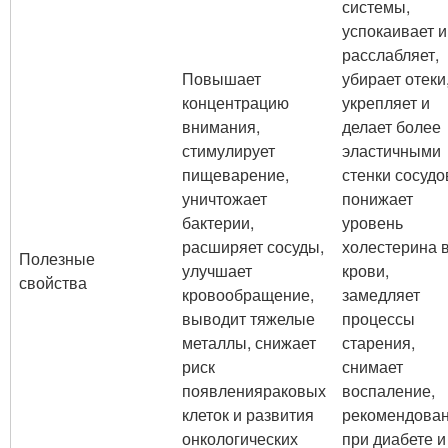
системы,
успокаивает и
расслабляет,
Повышает
убирает отеки
концентрацию
укрепляет и
внимания,
делает более
стимулирует
эластичными
пищеварение,
стенки сосудо
уничтожает
понижает
бактерии,
уровень
расширяет сосуды,
холестерина 
Полезные
улучшает
крови,
свойства
кровообращение,
замедляет
выводит тяжелые
процессы
металлы, снижает
старения,
риск
снимает
появленияраковых
воспаление,
клеток и развития
рекомендова
онкологических
при диабете и