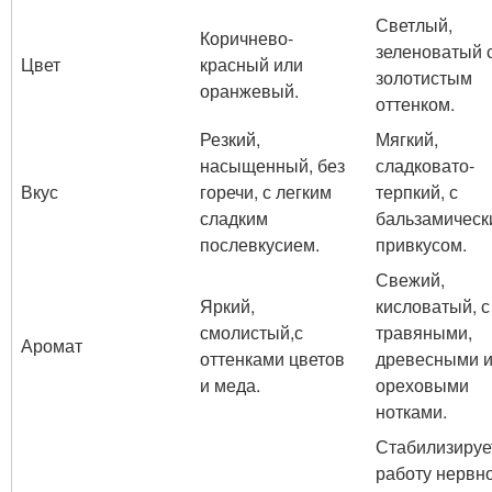
Светлый,
Коричнево-
зеленоватый 
Цвет
красный или
золотистым
оранжевый.
оттенком.
Резкий,
Мягкий,
насыщенный, без
сладковато-
Вкус
горечи, с легким
терпкий, с
сладким
бальзамическ
послевкусием.
привкусом.
Свежий,
Яркий,
кисловатый, с
смолистый,с
травяными,
Аромат
оттенками цветов
древесными 
и меда.
ореховыми
нотками.
Стабилизируе
работу нервн