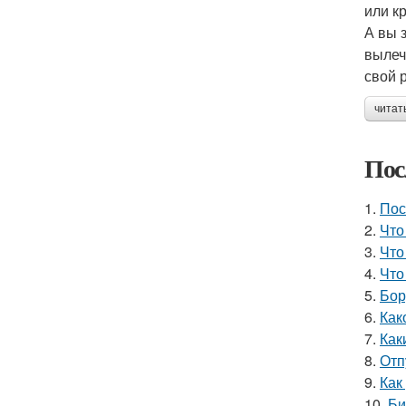
или к
А вы 
вылеч
свой 
читат
Пос
1.
Пос
2.
Что
3.
Что
4.
Что
5.
Бор
6.
Как
7.
Как
8.
Отп
9.
Как
10.
Би