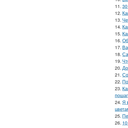
11.
30
12.
Ка
13.
Че
14.
Ка
15.
Ка
16.
Об
17.
Ва
18.
Са
19.
Чт
20.
До
21.
Со
22.
По
23.
Ка
пошаг
24.
Я 
цвета
25.
Пе
26.
10