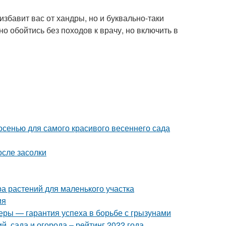
избавит вас от хандры, но и буквально-таки
но обойтись без походов к врачу, но включить в
 осенью для самого красивого весеннего сада
осле засолки
а растений для маленького участка
ия
еры — гарантия успеха в борьбе с грызунами
, сада и огорода – рейтинг 2022 года