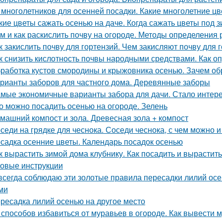
 многолетников для осенней посадки. Какие многолетние ц
кие цветы сажать осенью на даче. Когда сажать цветы под 
м и как раскислить почву на огороде. Методы определения 
к закислить почву для гортензий. Чем закисляют почву для 
к снизить кислотность почвы народными средствами. Как о
работка кустов смородины и крыжовника осенью. Зачем о
рианты заборов для частного дома. Деревянные заборы
мые экономичные варианты забора для дачи. Стало интерес
о можно посадить осенью на огороде. Зелень
машний компост и зола. Древесная зола + компост
седи на грядке для чеснока. Соседи чеснока, с чем можно 
садка осенние цветы. Календарь посадок осенью
к вырастить зимой дома клубнику. Как посадить и вырастит
овые инструкции
всегда соблюдаю эти золотые правила пересадки лилий ос
ми
ресадка лилий осенью на другое место
 способов избавиться от муравьев в огороде. Как вывести м