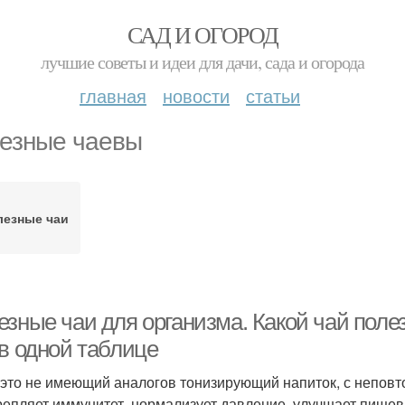
САД И ОГОРОД
лучшие советы и идеи для дачи, сада и огорода
главная
новости
статьи
езные чаевы
лезные чаи
зные чаи для организма. Какой чай полез
 в одной таблице
 это не имеющий аналогов тонизирующий напиток, с непов
репляет иммунитет, нормализует давление, улучшает пище