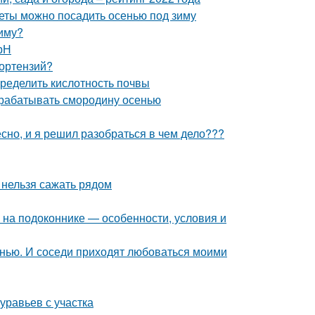
веты можно посадить осенью под зиму
зиму?
рН
гортензий?
пределить кислотность почвы
брабатывать смородину осенью
но, и я решил разобраться в чем дело???
и нельзя сажать рядом
ь на подоконнике — особенности, условия и
енью. И соседи приходят любоваться моими
уравьев с участка