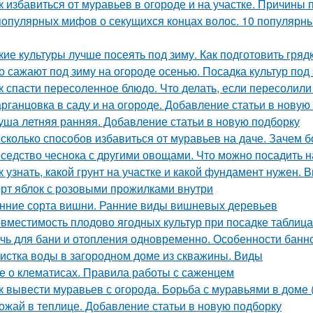
к избавиться от муравьев в огороде и на участке. Причины
популярных мифов о секущихся концах волос. 10 популярны
кие культуры лучше посеять под зиму. Как подготовить гря
о сажают под зиму на огороде осенью. Посадка культур под
к спасти пересоленное блюдо. Что делать, если пересолил
рганцовка в саду и на огороде. Добавление статьи в новую
уша летняя ранняя. Добавление статьи в новую подборку
сколько способов избавиться от муравьев на даче. Зачем б
седство чеснока с другими овощами. Что можно посадить н
к узнать, какой грунт на участке и какой фундамент нужен.
рт яблок с розовыми прожилками внутри
нние сорта вишни. Ранние виды вишневых деревьев
вместимость плодово ягодных культур при посадке таблиц
чь для бани и отопления одновременно. Особенности банн
истка воды в загородном доме из скважины. Виды
е о клематисах. Правила работы с саженцем
к вывести муравьев с огорода. Борьба с муравьями в доме 
ожай в теплице. Добавление статьи в новую подборку