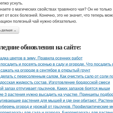
репко уснуть.
знаете о магических свойствах травяного чая? Он не только 
ит от всех болезней. Конечно, это не значит, что теперь мож
рацион полезный чай нужно обязательно.
ь дальше →
ледние обновления на сайте:
адка цветов в зиму. Правила осенних работ
 посадить и посеять осенью в саду и огороде. Что посадить
 сажать на огороде в сентябре в открытый грунт
 делать с пересоленным салом. Как очистить сало от соли п
досская жидкость состав. Изготовление бордосской смеси
ой запах отпугивает грызунов. Каких запахов боятся мыши
ие 3 растения нужно высадить на участке. Принципы подбор
угивающие растения для мышей и где они обитают. Растен
 уберечь огород и урожай от грызунов. Профилактические м
опрепараты для сада и огорода. Биопрепараты для растений