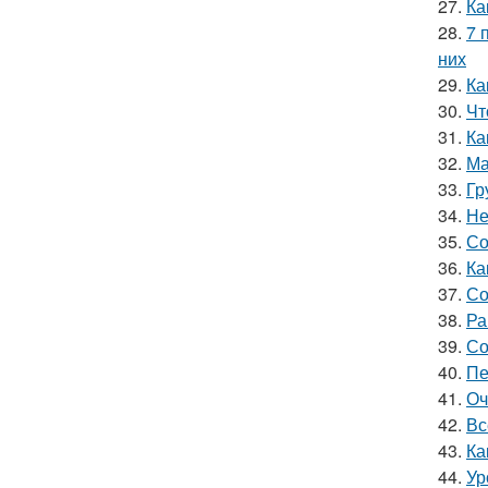
27.
Ка
28.
7 
них
29.
Ка
30.
Чт
31.
Ка
32.
Ма
33.
Гр
34.
Не
35.
Со
36.
Ка
37.
Со
38.
Ра
39.
Со
40.
Пе
41.
Оч
42.
Вс
43.
Ка
44.
Ур