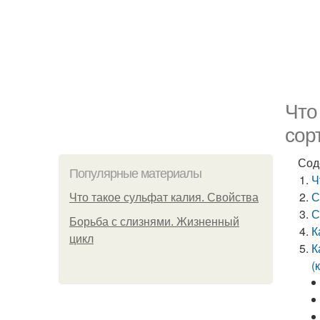
Что
сор
Сод
Популярные материалы
Ч
С
Что такое сульфат калия. Свойства
С
Борьба с слизнями. Жизненный
К
цикл
К
(