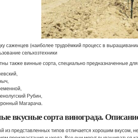
ку саженцев (наиболее трудоёмкий процесс в выращивании
ьзование сельхозтехники
тны также винные сорта, специально предназначенные для 
евский,
ныч,
еменной,
енолугский Рубин,
ронный Магарача.
ые вкусные сорта винограда. Описание
й из представленных типов отличается хорошим вкусом, н
иям произрастания и ухода. Все они могут выращиваться к