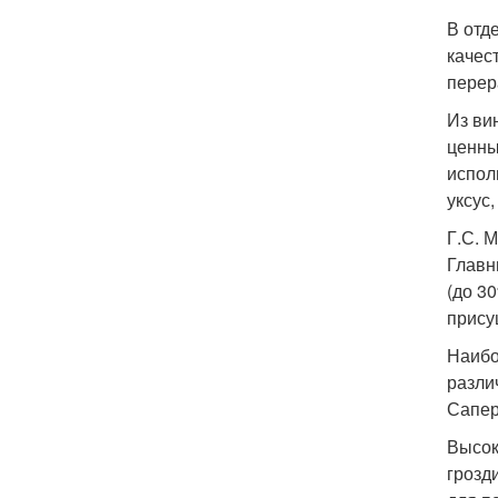
В отд
качес
перер
Из ви
ценны
испол
уксус
Г.С. 
Главн
(до 3
прису
Наибо
разли
Сапер
Высок
грозд