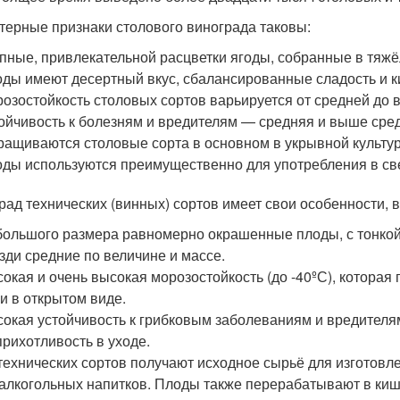
терные признаки столового винограда таковы:
пные, привлекательной расцветки ягоды, собранные в тяжё
ды имеют десертный вкус, сбалансированные сладость и к
озостойкость столовых сортов варьируется от средней до 
ойчивость к болезням и вредителям — средняя и выше сре
ащиваются столовые сорта в основном в укрывной культур
ды используются преимущественно для употребления в св
рад технических (винных) сортов имеет свои особенности, 
ольшого размера равномерно окрашенные плоды, с тонкой 
зди средние по величине и массе.
окая и очень высокая морозостойкость (до -40
º
С), которая
 и в открытом виде.
окая устойчивость к грибковым заболеваниям и вредителя
рихотливость в уходе.
технических сортов получают исходное сырьё для изготовле
алкогольных напитков. Плоды также перерабатывают в ки