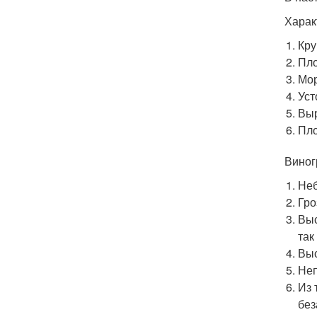
Харак
Кру
Пло
Мор
Уст
Выр
Пло
Виног
Неб
Гро
Выс
так
Выс
Неп
Из 
без