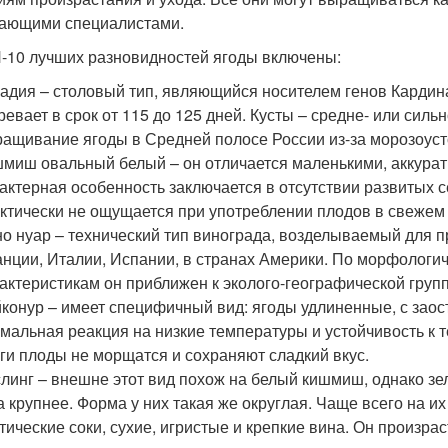
ающими специалистами.
-10 лучших разновидностей ягоды включены:
адия – столовый тип, являющийся носителем генов Кардин
ревает в срок от 115 до 125 дней. Кусты – средне- или си
ащивание ягоды в Средней полосе России из-за морозоусто
миш овальный белый – он отличается маленькими, аккурат
актерная особенность заключается в отсутствии развитых с
ктически не ощущается при употреблении плодов в свежем
о нуар – технический тип винограда, возделываемый для 
нции, Италии, Испании, в странах Америки. По морфологи
актеристикам он приближен к эколого-географической груп
конур – имеет специфичный вид: ягоды удлиненные, с зао
мальная реакция на низкие температуры и устойчивость к т
ги плоды не морщатся и сохраняют сладкий вкус.
линг – внешне этот вид похож на белый кишмиш, однако зел
а крупнее. Форма у них такая же округлая. Чаще всего на и
тические соки, сухие, игристые и крепкие вина. Он произра