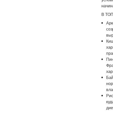
начин
В ТОП
Арк
соз
выр
Киш
хар
пра
Пин
Фра
хар
Бай
нор
вла
Рис
куд
дие