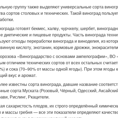
ельную группу также выделяют универсальные сорта виногр
тва сортов столовых и технических. Такой виноград пользуе
аботки.
нограда готовят бекмес, халву, чурчхелу, шербет, виноград
е диетические и пищевые продукты. Часть винограда техн
ьзуют отходы переработки винограда и виноделия, из котор
, винную кислоту, энотанин, кормовые дрожжи, энокрасители
Морозова «Виноградарство с основами ампелографии», ВО «
ым отличием технических сортов от всех остальных считае
0%) и сока (70–90% от массы одной ягоды). При этом ягоды
щий вкус и аромат.
лее известны сорта винограда, давшие название соответ
чные сорта Муската (Розовый, Чёрный, Одесский, Аксайский
ави, Рислинг, Ркацители.
ая сахаристость плодов, их строго определённый химическ
и и массы гребня — все эти показатели определяют качест