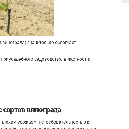
 винограда) значительно облегчает
приусадебного садоводства, в частности:
 сортов винограда
еплохим урожаем, нетребовательностью к
ак профессиональными виноградарями, так и