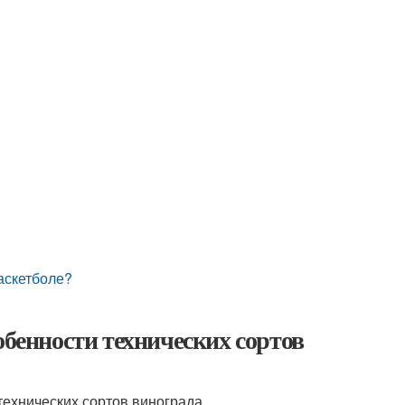
баскетболе?
обенности технических сортов
ехнических сортов винограда.