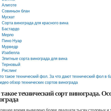
Алиготе
Совиньон блан
Мускат
Сорта винограда для красного вина
Бастардо
Мерло
Пино Нуар
Мурведр
Изабелла
Элитные сорта винограда для вина
Терновый
Рислинг
то такое технический фол. За что дают технический фол в 
идео обзор технических сортов винограда
 такое технический сорт винограда. Ос
ограда
тоящее время выведено более двадцати тысяч столовых и т