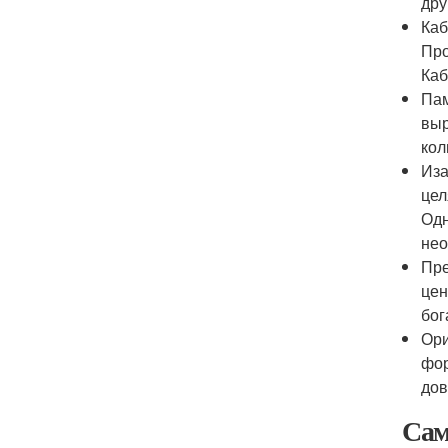
дру
Каб
Про
Каб
Пам
выр
кол
Иза
цел
Одн
нео
Пре
цен
бог
Ори
фор
дов
Сам