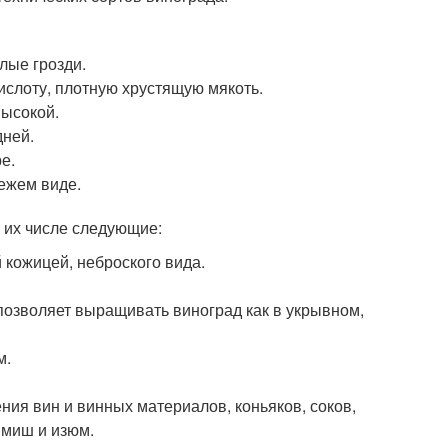
лые грозди.
ислоту, плотную хрустящую мякоть.
высокой.
дней.
е.
ежем виде.
в их числе следующие:
кожицей, неброского вида.
 позволяет выращивать виноград как в укрывном,
м.
ния вин и винных материалов, коньяков, соков,
шмиш и изюм.