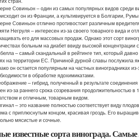
гих стран.
ерне Совиньон – один из самых популярных видов среди ви
исходит он из Франции, а культивируется в Болгарии, Румы
ерне Совиньон отлично противостоит различным вредителям:
яти Негруля – интересен из-за своего товарного вида и от
ащивать его для массовых продаж. Однако этот сорт виног
ичествах больным на диабет ввиду высокой концентрации с
белла – самый скандальный в рейтинге тип, который давн
ях на территории ЕС. Причиной дурной славы послужила я
ако он остается популярным на частных виноградниках из-з
бходимости в обработке ядохимикатами.
ображение – гибрид, полученный в результате соединения
ен из-за раннего срока созревания продолжительностью в 
атством и отличным, товарным видом.
гинал – это название полностью соответствует виду плодо
ма с приплюснутым концом, красивая гроздь. Его выращива
ольно мясистые и сочные.
ые известные сорта винограда. Самые 