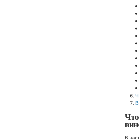
Ч
В
Что
вин
В нас