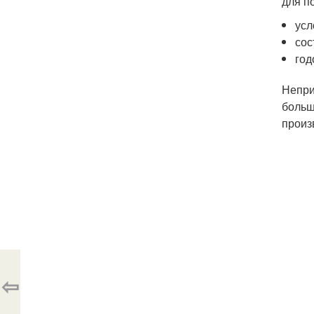
для п
усл
сос
год
Непри
больш
произ
⇦