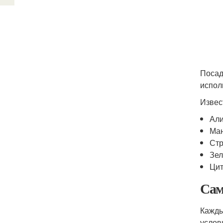
Посад
испол
Извес
Али
Ма
Стр
Зел
Цит
Сам
Кажды
услов