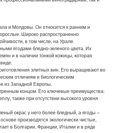
ала и Молдовы. Он относится к ранним и
льнорослые. Широко распространенно
йчивости, в том числе, на Урале.
ными ягодами бледно-зеленого цвета. Их
емян и в наличии тонкой кожицы, которая
 виде.
приготовления элитных вин. Его выращивают во
ческим отличиям и биологическим
пе из Западной Европы.
стренным концом. Его ключевые преимущества:
еплу, также при отсутствии высокого уровня
еный окрас у него более бледный, а ягоды –
х основе производятся экологически чистые,
стает в Болгарии, Франции, Италии и в ряде