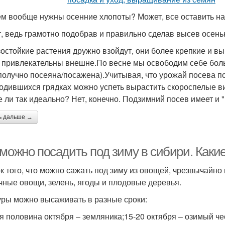
ем вообще нужны осенние хлопоты? Может, все оставить на
т, ведь грамотно подобрав и правильно сделав высев осен
остойкие растения дружно взойдут, они более крепкие и в
 привлекательны внешне.По весне мы освободим себе боль
получно посеяна/посажена).Учитывая, что урожай посева по
одившихся грядках можно успеть вырастить скороспелые в
е ли так идеально? Нет, конечно. Подзимний посев имеет и 
ь дальше →
 можно посадить под зиму в сибири. Каки
к того, что можно сажать под зиму из овощей, чрезвычайно
чные овощи, зелень, ягоды и плодовые деревья.
уры можно высаживать в разные сроки:
я половина октября – земляника;15-20 октября – озимый че