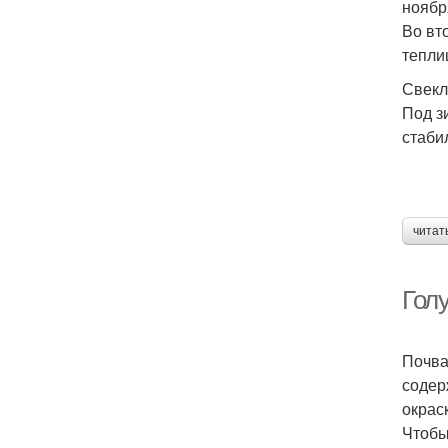
ноябр
Во вт
тепли
Свекл
Под з
стаби
читат
Гол
Почва
содер
окрас
Чтобы