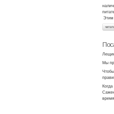
налич
питат
Этим 
читат
Пос
Лещин
Мы пр
Чтобы
прави
Когда
Сажен
время