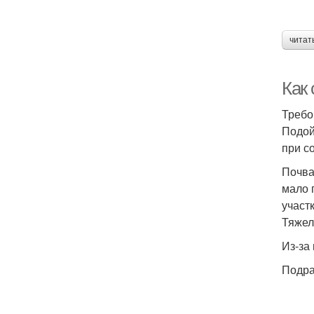
читат
Как
Требо
Подой
при с
Почва
мало 
участ
Тяжел
Из-за
Подра