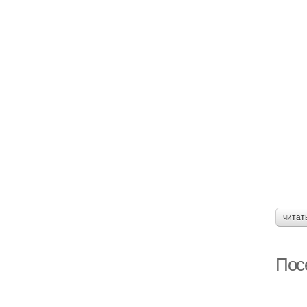
читат
Посе