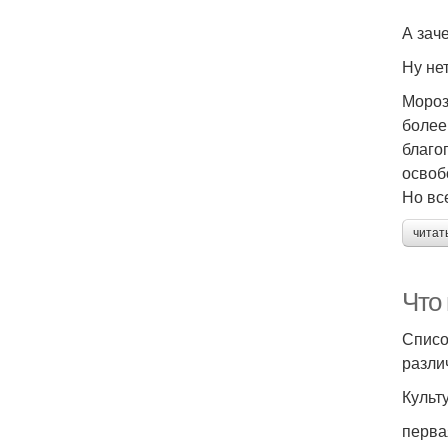
А зач
Ну не
Мороз
более
благо
освоб
Но вс
читат
Что
Списо
разли
Культ
перва