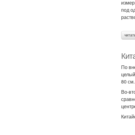
измер
под о
раств
читат
Кит
По вн
целый
80 см.
Во-вт
сравн
центр
Китай