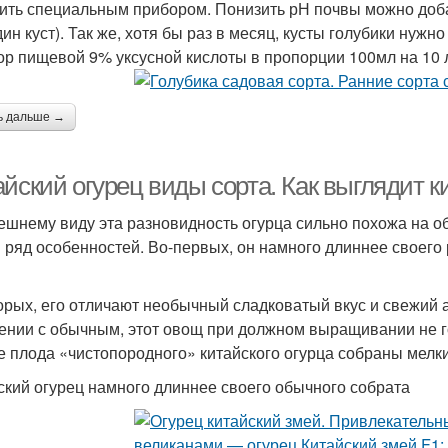
ить специальным прибором. Понизить рН почвы можно доба
дин куст). Так же, хотя бы раз в месяц, кусты голубики нуж
ор пищевой 9% уксусной кислоты в пропорции 100мл на 10 
ь дальше →
айский огурец виды сорта. Как выглядит 
ешнему виду эта разновидность огурца сильно похожа на о
 ряд особенностей. Во-первых, он намного длиннее своего 
орых, его отличают необычный сладковатый вкус и свежий
ении с обычным, этот овощ при должном выращивании не гор
е плода «чистопородного» китайского огурца собраны мелки
ский огурец намного длиннее своего обычного собрата