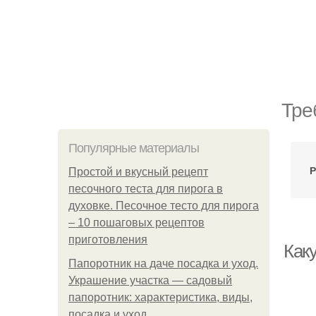
Тре
Популярные материалы
Р
Простой и вкусный рецепт
песочного теста для пирога в
духовке. Песочное тесто для пирога
– 10 пошаговых рецептов
приготовления
Как
Папоротник на даче посадка и уход.
Украшение участка — садовый
папоротник: характеристика, виды,
посадка и уход