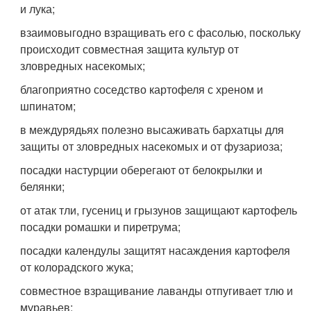
и лука;
взаимовыгодно взращивать его с фасолью, поскольку
происходит совместная защита культур от
зловредных насекомых;
благоприятно соседство картофеля с хреном и
шпинатом;
в междурядьях полезно высаживать бархатцы для
защиты от зловредных насекомых и от фузариоза;
посадки настурции оберегают от белокрылки и
белянки;
от атак тли, гусениц и грызунов защищают картофель
посадки ромашки и пиретрума;
посадки календулы защитят насаждения картофеля
от колорадского жука;
совместное взращивание лаванды отпугивает тлю и
муравьев;