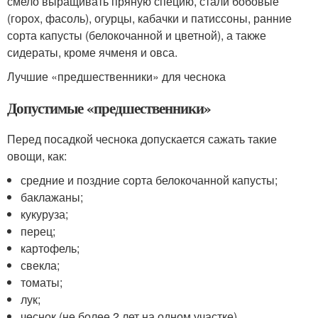
смело выращивать пряную специю, стали бобовые
(горох, фасоль), огурцы, кабачки и патиссоны, ранние
сорта капусты (белокочанной и цветной), а также
сидераты, кроме ячменя и овса.
Лучшие «предшественники» для чеснока
Допустимые «предшественники»
Перед посадкой чеснока допускается сажать такие
овощи, как:
средние и поздние сорта белокочанной капусты;
баклажаны;
кукуруза;
перец;
картофель;
свекла;
томаты;
лук;
чеснок (не более 2 лет на одном участке).