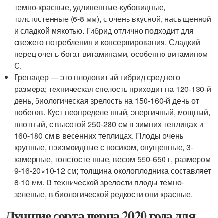
темно-красные, удлиненные-кубовидные,
толстостенные (6-8 мм), с очень вкусной, насыщенной
и сладкой мякотью. Гибрид отлично подходит для
свежего потребления и консервирования. Сладкий
перец очень богат витаминами, особенно витамином
С.
Гренадер — это плодовитый гибрид среднего
размера; техническая спелость приходит на 120-130-й
день, биологическая зрелость на 150-160-й день от
побегов. Куст неопределенный, энергичный, мощный,
плотный, с высотой 250-280 см в зимних теплицах и
160-180 см в весенних теплицах. Плоды очень
крупные, призмоидные с носиком, опущенные, 3-
камерные, толстостенные, весом 550-650 г, размером
9-16-20×10-12 см; толщина околоплодника составляет
8-10 мм. В технической зрелости плоды темно-
зеленые, в биологической редкости они красные.
Лучшие сорта перца 2020 года для