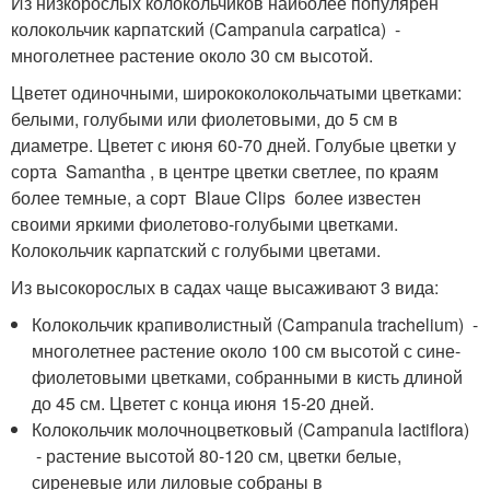
Из низкорослых колокольчиков наиболее популярен
колокольчик карпатский (Campanula carpatica) -
многолетнее растение около 30 см высотой.
Цветет одиночными, ширококолокольчатыми цветками:
белыми, голубыми или фиолетовыми, до 5 см в
диаметре. Цветет с июня 60-70 дней. Голубые цветки у
сорта Samantha , в центре цветки светлее, по краям
более темные, а сорт Blaue Clips более известен
своими яркими фиолетово-голубыми цветками.
Колокольчик карпатский с голубыми цветами.
Из высокорослых в садах чаще высаживают 3 вида:
Колокольчик крапиволистный (Campanula trachelium) -
многолетнее растение около 100 см высотой с сине-
фиолетовыми цветками, собранными в кисть длиной
до 45 см. Цветет с конца июня 15-20 дней.
Колокольчик молочноцветковый (Campanula lactiflora)
- растение высотой 80-120 см, цветки белые,
сиреневые или лиловые собраны в